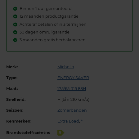
Binnen 1 uur gemonteerd
12 maanden productgarantie
Achteraf betalen of in 3 termijnen
30 dagen omruilgarantie
3 maanden gratis herbalanceren
Merk:
Michelin
Type:
ENERGY SAVER
Maat:
175/65 R15 88H
Snelheid:
H (t/m 210 km/u)
Seizoen:
Zomerbanden
Kenmerken:
Extra Load
,
*
Brandstofefficiëntie:
B