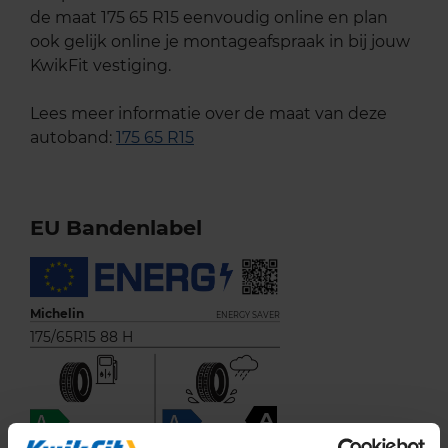
de maat 175 65 R15 eenvoudig online en plan
ook gelijk online je montageafspraak in bij jouw
KwikFit vestiging.
Lees meer informatie over de maat van deze
autoband:
175 65 R15
EU Bandenlabel
Michelin
ENERGY SAVER
175/65R15 88 H
A