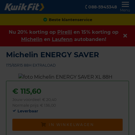
088-5945348
Menu
Achteraf betalen
Nu 20% korting op
Pirelli
en 15% korting op
Michelin
en
Laufenn
autobanden!
Michelin ENERGY SAVER
175/65R15 88H EXTRALOAD
€
115,60
Jouw voordeel:
€ 20,40
Normale prijs: € 136,00
Leverbaar
IN WINKELWAGEN