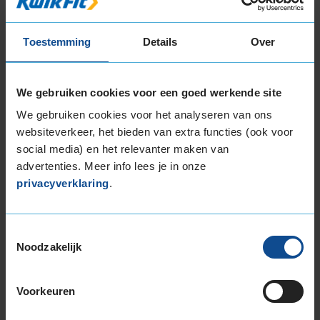
B
Toestemming
Details
Over
We gebruiken cookies voor een goed werkende site
68
We gebruiken cookies voor het analyseren van ons
A
BC
websiteverkeer, het bieden van extra functies (ook voor
social media) en het relevanter maken van
advertenties. Meer info lees je in onze
Deze band is beoordeeld met het EU
privacyverklaring
.
brandstofefficiëntie-label B, wat overeen komt
met een zeer goede brandstofefficiëntie.
Toestemmingsselectie
In de categorie grip op nat wegdek is deze band
Noodzakelijk
gewaardeerd met een A-label, wat betekent dat
deze band uitstekende grip heeft bij natte
weersomstandigheden.
Voorkeuren