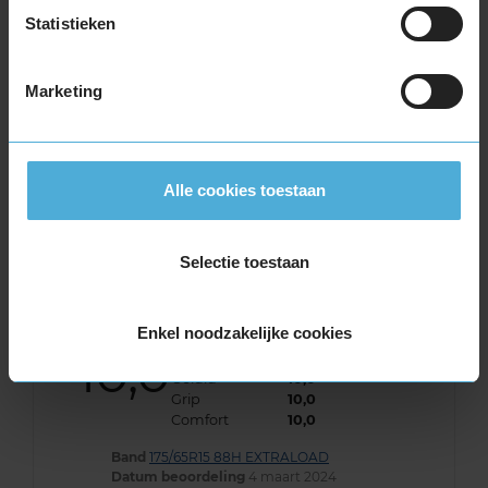
De band heeft een extern rolgeluid van 68 dB
Statistieken
met A-notering, wat betekent dat deze band
een stille geluidsproductie heeft.
Marketing
Wil je nog meer informatie over het
bandenlabel van deze band, klik dan
hier
Alle cookies toestaan
Selectie toestaan
Klantbeoordelingen
Enkel noodzakelijke cookies
10,0
Algemeen
10,0
Geluid
10,0
Grip
10,0
Comfort
10,0
Band
175/65R15 88H EXTRALOAD
Datum beoordeling
4 maart 2024