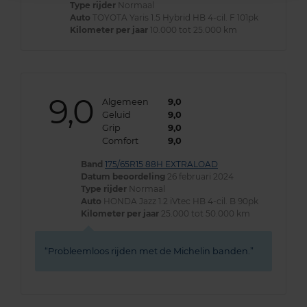
Type rijder
Normaal
Auto
TOYOTA Yaris 1.5 Hybrid HB 4-cil. F 101pk
Kilometer per jaar
10.000 tot 25.000 km
9,0
Algemeen
9,0
Geluid
9,0
Grip
9,0
Comfort
9,0
Band
175/65R15 88H EXTRALOAD
Datum beoordeling
26 februari 2024
Type rijder
Normaal
Auto
HONDA Jazz 1.2 iVtec HB 4-cil. B 90pk
Kilometer per jaar
25.000 tot 50.000 km
Probleemloos rijden met de Michelin banden.