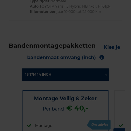
Type rijder
Normaal
Auto
TOYOTA Yaris 1.5 Hybrid HB 4-cil. F 101pk
Kilometer per jaar
10.000 tot 25.000 km
Bandenmontagepakketten
Kies je
bandenmaat omvang (inch)
Montage Veilig & Zeker
€ 40,-
Per band
Montage
M