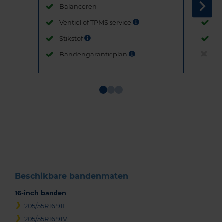
Balanceren
B
Ventiel of TPMS service
Ve
Stikstof
St
Bandengarantieplan
B
Item
1
of
3
Beschikbare bandenmaten
16-inch banden
205/55R16 91H
205/55R16 91V