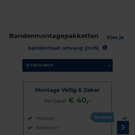
Bandenmontagepakketten
Kies je
bandenmaat omvang (inch)
Montage Veilig & Zeker
€ 40,-
Per band
Montage
M
Balanceren
B