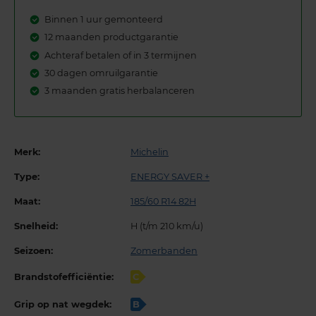
Binnen 1 uur gemonteerd
12 maanden productgarantie
Achteraf betalen of in 3 termijnen
30 dagen omruilgarantie
3 maanden gratis herbalanceren
Merk:
Michelin
Type:
ENERGY SAVER +
Maat:
185/60 R14 82H
Snelheid:
H (t/m 210 km/u)
Seizoen:
Zomerbanden
Brandstofefficiëntie:
C
Grip op nat wegdek:
B