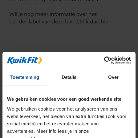
Wil je nog meer informatie over het
bandenlabel van deze band, klik dan
hier
Klantbeoordelingen
Toestemming
Details
Over
8,0
Algemeen
8,0
Geluid
8,0
Grip
8,0
We gebruiken cookies voor een goed werkende site
Comfort
8,0
We gebruiken cookies voor het analyseren van ons
Band
185/60R14 82H
websiteverkeer, het bieden van extra functies (ook voor
Datum beoordeling
26 juni 2026
Type rijder
Normaal
social media) en het relevanter maken van
Auto
MAZDA 2 1.3 HB 4-cil. B 75pk
advertenties. Meer info lees je in onze
Kilometer per jaar
10.000 tot 25.000 km