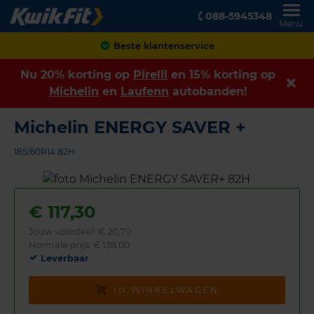
088-5945348
Menu
Achteraf betalen
Nu 20% korting op
Pirelli
en 15% korting op
Michelin
en
Laufenn
autobanden!
Michelin ENERGY SAVER +
185/60R14 82H
€
117,30
Jouw voordeel:
€ 20,70
Normale prijs: € 138,00
Leverbaar
IN WINKELWAGEN