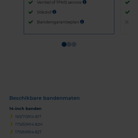
Ventiel of TPMS service
Ve
Stikstof
St
Bandengarantieplan
B
Item
1
of
3
Beschikbare bandenmaten
14-inch banden
165/70R14 81T
175/65R14 82H
175/65R14 82T