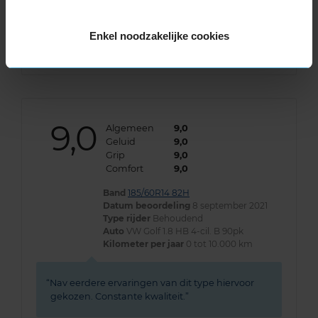
Band
185/60R14 82H
Datum beoordeling
23 augustus 2022
Type rijder
Normaal
Enkel noodzakelijke cookies
Auto
PEUGEOT 205 Cabrio 1.4 CB 4-cil. B 75pk
Kilometer per jaar
0 tot 10.000 km
9,0
Algemeen
9,0
Geluid
9,0
Grip
9,0
Comfort
9,0
Band
185/60R14 82H
Datum beoordeling
8 september 2021
Type rijder
Behoudend
Auto
VW Golf 1.8 HB 4-cil. B 90pk
Kilometer per jaar
0 tot 10.000 km
Nav eerdere ervaringen van dit type hiervoor
gekozen. Constante kwaliteit.