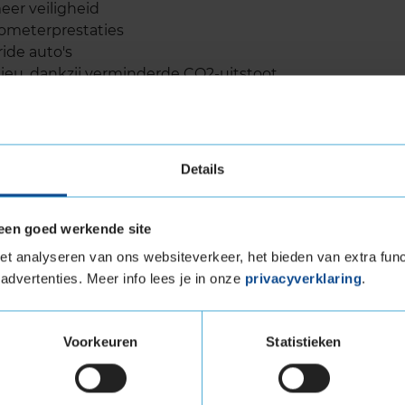
eer veiligheid
ometerprestaties
ide auto's
ieu, dankzij verminderde CO2-uitstoot
ur
Details
met een focus op duurzaamheid. De speciale
een goed werkende site
ve profielontwerp zorgen voor een langere
ze band langer mee dan het gemiddelde van zijn
t analyseren van ons websiteverkeer, het bieden van extra func
nder vaak je banden hoeft te vervangen, wat
advertenties. Meer info lees je in onze
privacyverklaring
.
 als het milieu. Onafhankelijke tests, zoals van
ge levensduur van deze band.
Voorkeuren
Statistieken