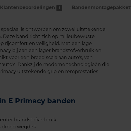
Klantenbeoordelingen
Bandenmontage­pakket
1
e speciaal is ontworpen om zowel uitstekende
n. Deze band richt zich op milieubewuste
op rijcomfort en veiligheid. Met een lage
macy bij aan een lager brandstofverbruik en
ikt voor een breed scala aan auto's, van
auto's. Dankzij de moderne technologieën die
Primacy uitstekende grip en remprestaties
lin E Primacy banden
iënter brandstofverbruik
ls droog wegdek