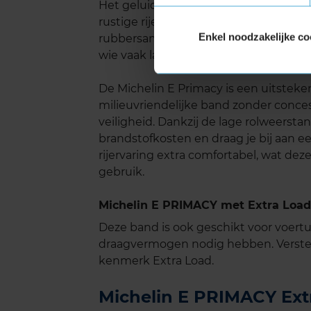
Het geluidsniveau van de Michelin E 
rustige rijervaring. Dankzij het geopti
Enkel noodzakelijke co
rubbersamenstelling wordt het rolgel
wie vaak lange ritten maakt en comfort
De Michelin E Primacy is een uitsteke
milieuvriendelijke band zonder conces
veiligheid. Dankzij de lage rolweerst
brandstofkosten en draag je bij aan e
rijervaring extra comfortabel, wat de
gebruik.
Michelin E PRIMACY met Extra Load
Deze band is ook geschikt voor voer
draagvermogen nodig hebben. Verste
kenmerk Extra Load.
Michelin E PRIMACY Extr