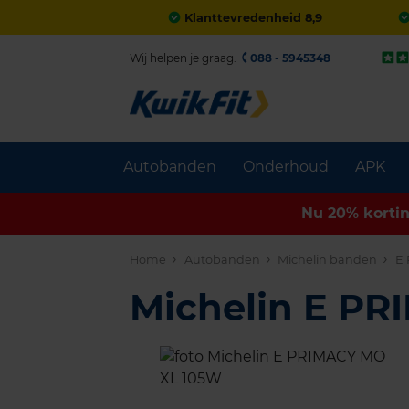
Klanttevredenheid 8,9
Wij helpen je graag.
088 - 5945348
Autobanden
Onderhoud
APK
Nu 20% korti
Home
Autobanden
Michelin banden
E
Michelin E P