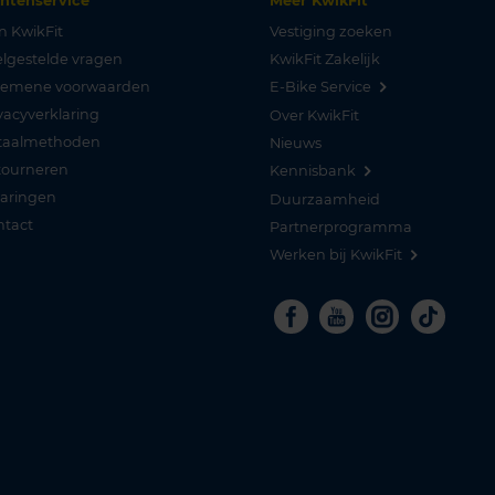
antenservice
Meer KwikFit
n KwikFit
Vestiging zoeken
lgestelde vragen
KwikFit Zakelijk
gemene voorwaarden
E-Bike Service
vacyverklaring
Over KwikFit
taalmethoden
Nieuws
tourneren
Kennisbank
varingen
Duurzaamheid
ntact
Partnerprogramma
Werken bij KwikFit
Facebook
Youtube
Instagra
Tikto