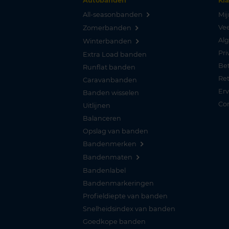
Autobanden
Kl
All-seasonbanden
Mij
Vee
Zomerbanden
Al
Winterbanden
Pri
Extra Load banden
Be
Runflat banden
Re
Caravanbanden
Er
Banden wisselen
Co
Uitlijnen
Balanceren
Opslag van banden
Bandenmerken
Bandenmaten
Bandenlabel
Bandenmarkeringen
Profieldiepte van banden
Snelheidsindex van banden
Goedkope banden