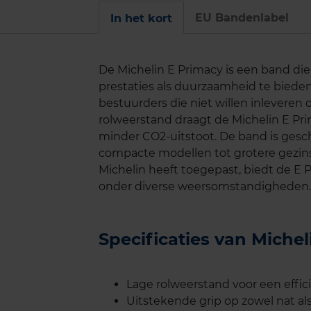
EU Bandenlabel
In het kort
De Michelin E Primacy is een band di
prestaties als duurzaamheid te biede
bestuurders die niet willen inleveren 
rolweerstand draagt de Michelin E Pri
minder CO2-uitstoot. De band is gesch
compacte modellen tot grotere gezins
Michelin heeft toegepast, biedt de E 
onder diverse weersomstandigheden.
Specificaties van Miche
Lage rolweerstand voor een effic
Uitstekende grip op zowel nat a