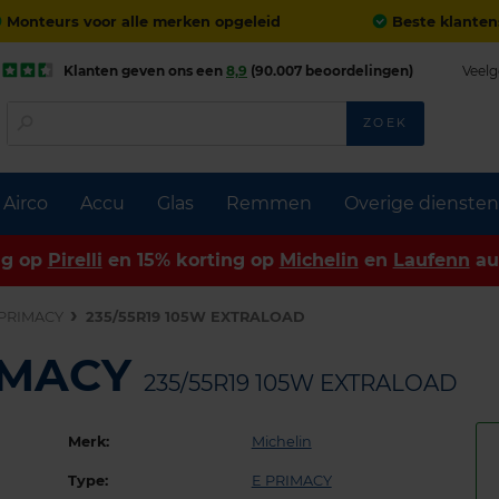
Monteurs voor alle merken opgeleid
Beste klanten
Klanten geven ons een
8,9
(90.007 beoordelingen)
Veelg
ZOEK
Airco
Accu
Glas
Remmen
Overige diensten
ng op
Pirelli
en 15% korting op
Michelin
en
Laufenn
au
 PRIMACY
235/55R19 105W EXTRALOAD
RIMACY
235/55R19 105W EXTRALOAD
Merk:
Michelin
Type:
E PRIMACY