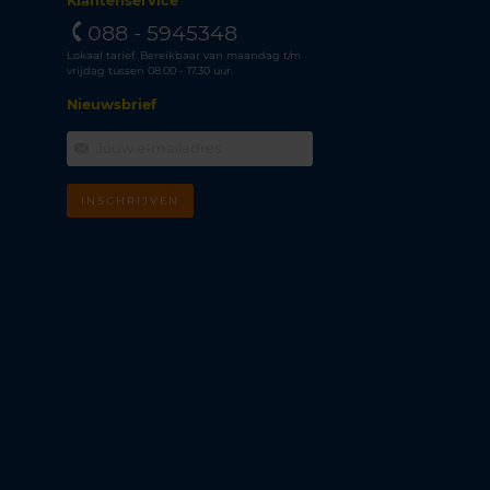
Klantenservice
088 - 5945348
Lokaal tarief. Bereikbaar van maandag t/m
vrijdag tussen 08.00 - 17.30 uur.
Nieuwsbrief
INSCHRIJVEN
m
k