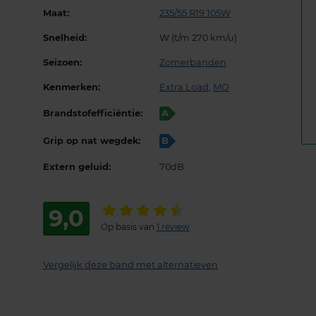
Maat:
235/55 R19 105W
Snelheid:
W (t/m 270 km/u)
Seizoen:
Zomerbanden
Kenmerken:
Extra Load
,
MO
Brandstofefficiëntie:
A
Grip op nat wegdek:
B
Extern geluid:
70dB
9,0
Op basis van
1 review
Vergelijk deze band met alternatieven