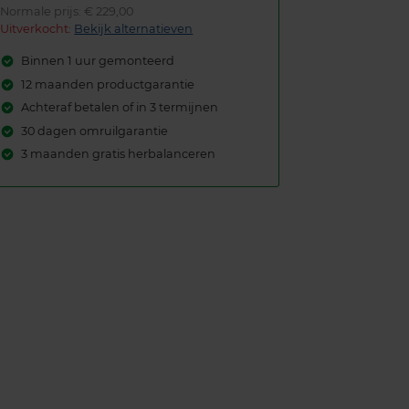
Normale prijs: € 229,00
Uitverkocht:
Bekijk alternatieven
Binnen 1 uur gemonteerd
12 maanden productgarantie
Achteraf betalen of in 3 termijnen
30 dagen omruilgarantie
3 maanden gratis herbalanceren