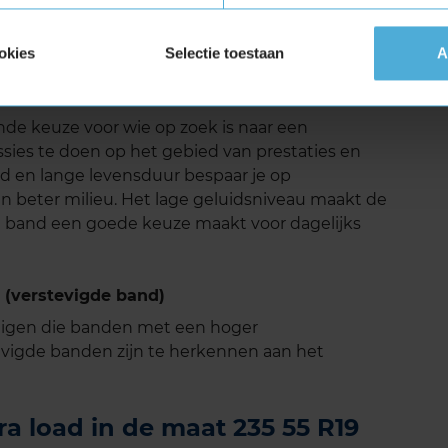
Primacy is aangenaam laag, wat zorgt voor een
maliseerde profiel en de speciale
okies
Selectie toestaan
A
uid verminderd. Dit maakt de band ideaal voor
 belangrijk vindt.
nde keuze voor wie op zoek is naar een
sies te doen op het gebied van prestaties en
and en lange levensduur bespaar je op
en beter milieu. Het lage geluidsniveau maakt de
ze band een goede keuze maakt voor dagelijks
 (verstevigde band)
tuigen die banden met een hoger
vigde banden zijn te herkennen aan het
a load in de maat 235 55 R19