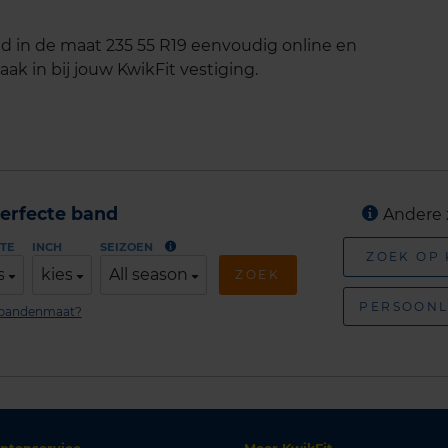
d in de maat 235 55 R19 eenvoudig online en
ak in bij jouw KwikFit vestiging.
erfecte band
Andere 
TE
INCH
SEIZOEN
ZOEK OP
s
kies
All season
ZOEK
PERSOONL
n bandenmaat?