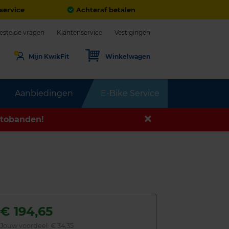
service
Achteraf betalen
estelde vragen
Klantenservice
Vestigingen
Mijn KwikFit
Winkelwagen
Aanbiedingen
E-Bike Service
tobanden!
€
194,65
Jouw voordeel:
€ 34,35