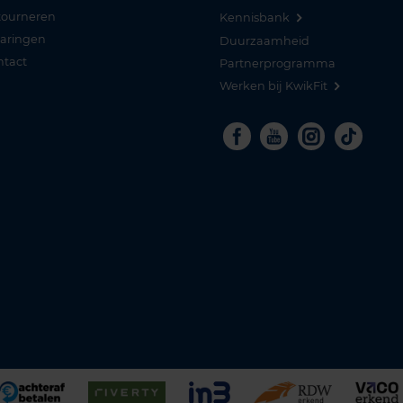
tourneren
Kennisbank
varingen
Duurzaamheid
ntact
Partnerprogramma
Werken bij KwikFit
Facebook
Youtube
Instagra
Tikto