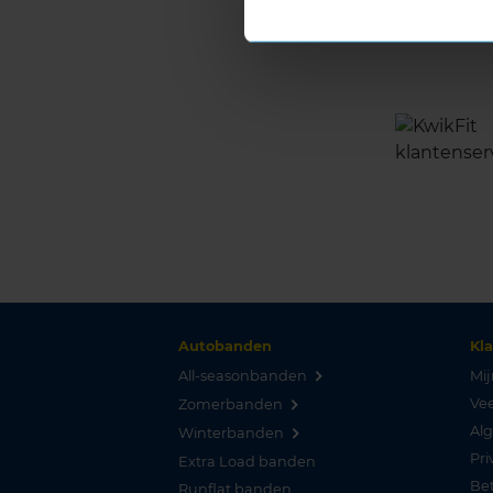
Autobanden
Kl
All-seasonbanden
Mij
Vee
Zomerbanden
Al
Winterbanden
Pri
Extra Load banden
Be
Runflat banden