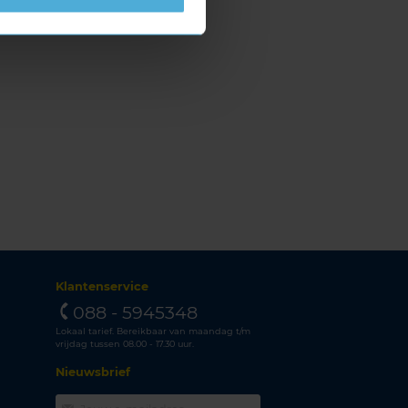
Klantenservice
088 - 5945348
Lokaal tarief. Bereikbaar van maandag t/m
vrijdag tussen 08.00 - 17.30 uur.
Nieuwsbrief