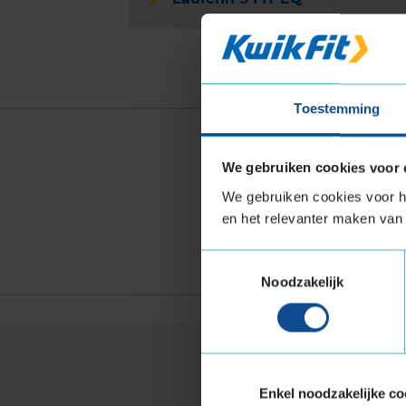
Toestemming
Vind jouw p
We gebruiken cookies voor 
BREEDTE
HOOG
We gebruiken cookies voor he
kies
kie
en het relevanter maken van 
Waar vind ik mij
Toestemmingsselectie
Noodzakelijk
V
Enkel noodzakelijke co