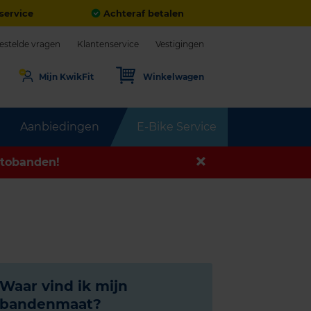
service
Achteraf betalen
estelde vragen
Klantenservice
Vestigingen
Mijn KwikFit
Winkelwagen
Aanbiedingen
E-Bike Service
tobanden!
Waar vind ik mijn
bandenmaat?