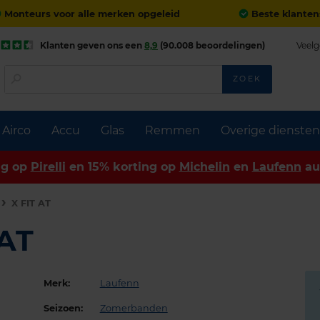
Monteurs voor alle merken opgeleid
Beste klanten
Klanten geven ons een
8,9
(90.008 beoordelingen)
Veelg
ZOEK
Airco
Accu
Glas
Remmen
Overige diensten
ng op
Pirelli
en 15% korting op
Michelin
en
Laufenn
au
X FIT AT
 AT
Merk:
Laufenn
Seizoen:
Zomerbanden