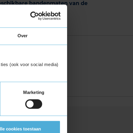
eschikbare bandenmaten van de
ufenn X FIT AT
-inch banden
245/65R17 107T
Over
zoekopties:
 KENTEKEN
ties (ook voor social media)
IJK ADVIES
Marketing
n?
lle cookies toestaan