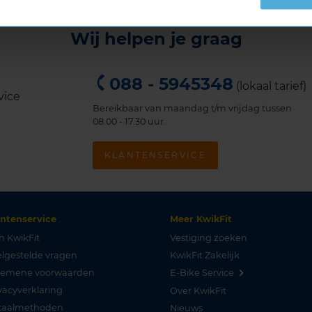
Wij helpen je graag
088 - 5945348
(lokaal tarief)
Bereikbaar van maandag t/m vrijdag tussen
08.00 - 17.30 uur.
KLANTENSERVICE
antenservice
Meer KwikFit
n KwikFit
Vestiging zoeken
lgestelde vragen
KwikFit Zakelijk
gemene voorwaarden
E-Bike Service
vacyverklaring
Over KwikFit
taalmethoden
Nieuws