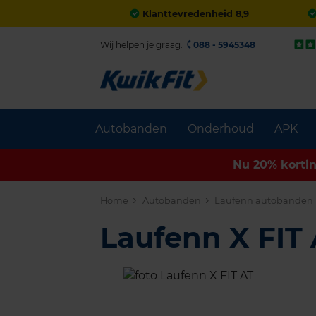
Klanttevredenheid 8,9
Wij helpen je graag.
088 - 5945348
Autobanden
Onderhoud
APK
Nu 20% korti
Home
Autobanden
Laufenn autobanden
Laufenn X FIT