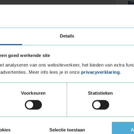
B
La
17
Details
erfecte band
Andere 
een goed werkende site
TE
INCH
SEIZOEN
ZOEK OP
t analyseren van ons websiteverkeer, het bieden van extra func
s
kies
All season
ZOEK
advertenties. Meer info lees je in onze
privacyverklaring
.
PERSOONL
n bandenmaat?
Voorkeuren
Statistieken
ragen over bande
okies
Selectie toestaan
A