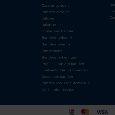
Re
Caravanbanden
Er
Banden wisselen
Co
Uitlijnen
Balanceren
Opslag van banden
Bandenmerken
Bandenmaten
Bandenlabel
Bandenmarkeringen
Profieldiepte van banden
Snelheidsindex van banden
Goedkope banden
Banden voor elk automerk
Alle bandenservices