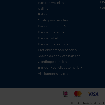
Er
Banden wisselen
Co
Uitlijnen
Balanceren
Opslag van banden
Bandenmerken
Bandenmaten
Bandenlabel
Bandenmarkeringen
Profieldiepte van banden
Snelheidsindex van banden
Goedkope banden
Banden voor elk automerk
Alle bandenservices
©
KwikFit Nederland B.V., Da