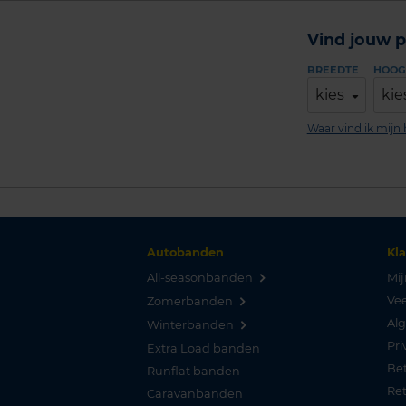
Vind jouw p
BREEDTE
HOOG
kies
kie
Waar vind ik mij
Autobanden
Kl
All-seasonbanden
Mij
Vee
Zomerbanden
Al
Winterbanden
Pri
Extra Load banden
Be
Runflat banden
Re
Caravanbanden