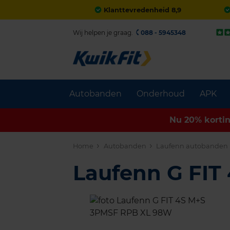
Klanttevredenheid 8,9
Wij helpen je graag.
088 - 5945348
Autobanden
Onderhoud
APK
Nu 20% korti
Home
Autobanden
Laufenn autobanden
Laufenn G FIT