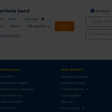
erfecte band
Andere 
TE
INCH
SEIZOEN
ZOEK OP
s
kies
All season
ZOEK
PERSOONL
n bandenmaat?
antenservice
Meer KwikFit
n KwikFit
Vestiging zoeken
lgestelde vragen
KwikFit Zakelijk
gemene voorwaarden
E-Bike Service
vacyverklaring
Over KwikFit
taalmethoden
Nieuws
tourneren
Kennisbank