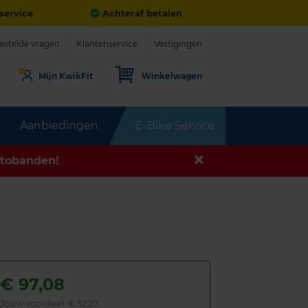
service
Achteraf betalen
estelde vragen
Klantenservice
Vestigingen
Mijn KwikFit
Winkelwagen
Aanbiedingen
E-Bike Service
tobanden!
€
97,08
Jouw voordeel:
€ 52,27