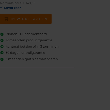
Normale prijs: € 149,35
Leverbaar
IN WINKELWAGEN
Binnen 1 uur gemonteerd
12 maanden productgarantie
Achteraf betalen of in 3 termijnen
30 dagen omruilgarantie
3 maanden gratis herbalanceren