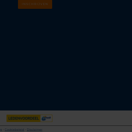
INSCHRIJVEN
m
k
ng
•
Cookiebeleid
•
Disclaimer