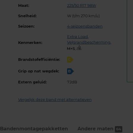
Maat:
225/50 R17 98W
Snelheid:
W (t/m 270 km/u)
Seizoen:
4-seizoensbanden
Extra Load
,
Velgrandbescherming
,
Kenmerken:
,
Brandstofefficiëntie:
C
Grip op nat wegdek:
B
Extern geluid:
72dB
Vergelijk deze band met alternatieven
Bandenmontage­pakketten
Andere maten
64