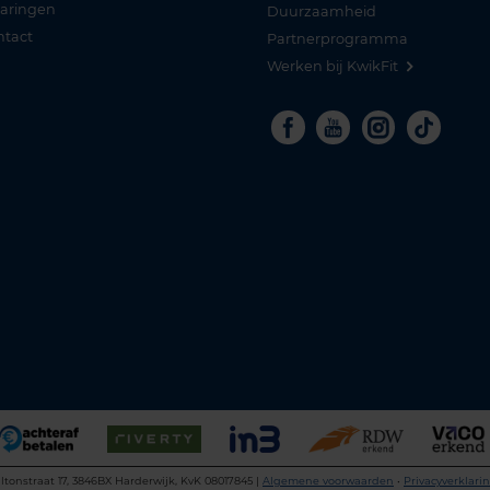
varingen
Duurzaamheid
ntact
Partnerprogramma
Werken bij KwikFit
Facebook
Youtube
Instagra
Tikto
ltonstraat 17, 3846BX Harderwijk, KvK 08017845 |
Algemene voorwaarden
•
Privacyverklari