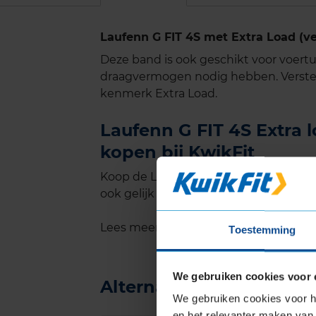
Laufenn G FIT 4S met Extra Load (v
Deze band is ook geschikt voor voer
draagvermogen nodig hebben. Verste
kenmerk Extra Load.
Laufenn G FIT 4S Extra 
kopen bij KwikFit
Koop de Laufenn G FIT 4S Extra load i
ook gelijk online je montageafspraak in
Lees meer informatie over de maat v
Toestemming
We gebruiken cookies voor 
Alternatief voor deze b
We gebruiken cookies voor he
en het relevanter maken van 