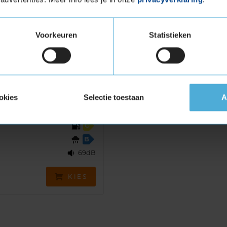
 SF
Voorkeuren
Statistieken
ing
,
,
€ 132,80
okies
Selectie toestaan
A
Jouw voordeel:
€ 33,20
Normale prijs: € 166,00
C
B
69dB
KIES