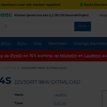
Monteurs voor alle merken opgeleid
Beste klanten
Klanten geven ons een
8,9
(90.150 beoordelingen)
Veelg
ZOEK
Airco
Accu
Glas
Remmen
Overige diensten
ng op
Pirelli
en 15% korting op
Michelin
en
Laufenn
au
G FIT 4S
225/50R17 98W EXTRALOAD
 4S
225/50R17 98W EXTRALOAD
Merk:
Laufenn
Type:
G FIT 4S