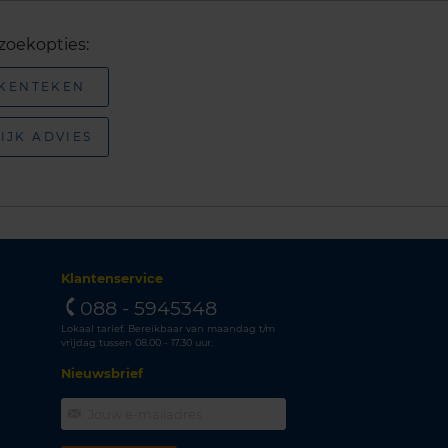
zoekopties:
 KENTEKEN
IJK ADVIES
Klantenservice
088 - 5945348
Lokaal tarief. Bereikbaar van maandag t/m
vrijdag tussen 08.00 - 17.30 uur.
Nieuwsbrief