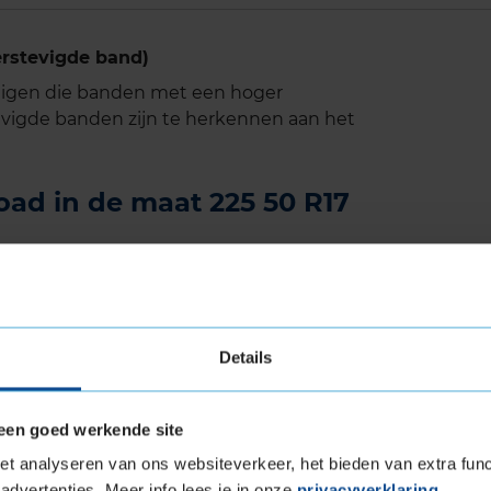
erstevigde band)
tuigen die banden met een hoger
vigde banden zijn te herkennen aan het
load in de maat 225 50 R17
n de maat 225 50 R17 eenvoudig online en plan
 bij jouw KwikFit vestiging.
an deze autoband:
225 50 R17
Details
een goed werkende site
and
t analyseren van ons websiteverkeer, het bieden van extra func
advertenties. Meer info lees je in onze
privacyverklaring
.