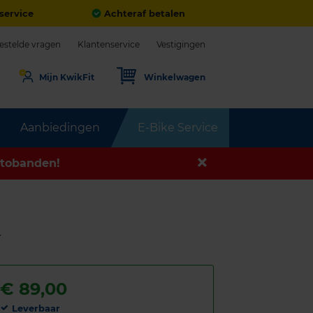
service
Achteraf betalen
estelde vragen
Klantenservice
Vestigingen
Mijn KwikFit
Winkelwagen
Aanbiedingen
E-Bike Service
tobanden!
T
€
89,00
Leverbaar