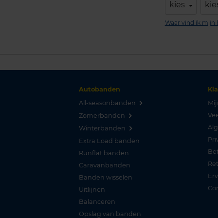
kies
kie
Waar vind ik mij
Autobanden
Kl
All-seasonbanden
Mij
Vee
Zomerbanden
Al
Winterbanden
Pri
Extra Load banden
Be
Runflat banden
Re
Caravanbanden
Er
Banden wisselen
Co
Uitlijnen
Balanceren
Opslag van banden