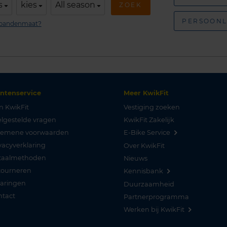
s
kies
All season
ZOEK
PERSOONL
n bandenmaat?
antenservice
Meer KwikFit
n KwikFit
Vestiging zoeken
lgestelde vragen
KwikFit Zakelijk
gemene voorwaarden
E-Bike Service
vacyverklaring
Over KwikFit
taalmethoden
Nieuws
tourneren
Kennisbank
varingen
Duurzaamheid
ntact
Partnerprogramma
Werken bij KwikFit