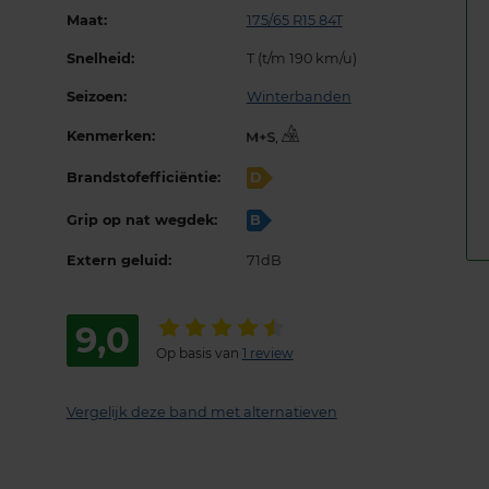
Maat:
175/65 R15 84T
Snelheid:
T (t/m 190 km/u)
Seizoen:
Winterbanden
Kenmerken:
,
Brandstofefficiëntie:
D
Grip op nat wegdek:
B
Extern geluid:
71dB
9,0
Op basis van
1 review
Vergelijk deze band met alternatieven