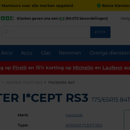
Monteurs voor alle merken opgeleid
Beste klanten
Klanten geven ons een
8,9
(90.072 beoordelingen)
Veelg
ZOEK
Airco
Accu
Glas
Remmen
Overige diensten
ng op
Pirelli
en 15% korting op
Michelin
en
Laufenn
au
n
WINTER I*CEPT RS3
175/65R15 84T
ER I*CEPT RS3
175/65R15 84
Merk:
Hankook
Type:
WINTER I*CEPT RS3