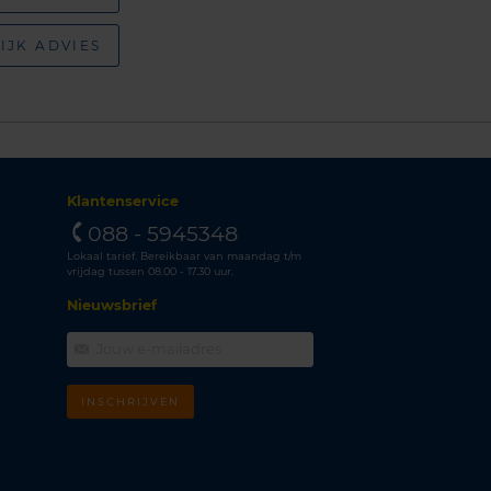
IJK ADVIES
Klantenservice
088 - 5945348
Lokaal tarief. Bereikbaar van maandag t/m
vrijdag tussen 08.00 - 17.30 uur.
Nieuwsbrief
INSCHRIJVEN