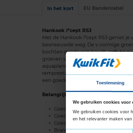
EU Bandenlabel
In het kort
Hankook i*cept RS3
Met de Hankook i*cept RS3 geniet je va
besneeuwde weg. De v-vormige groeven 
bochten goede grip houdt, zelfs bij z
groeven snel afgevoerd, zodat de ba
aquaplanning wordt verminderd. De g
remprestaties in winterse omstandigh
een goede stabiliteit.
Toestemming
Belangrijke eigenschappen
We gebruiken cookies voor 
Goede grip, zelfs in zware sneeu
We gebruiken cookies voor he
Goede remprestaties in winter
en het relevanter maken van 
Goede waterafvoer tegen aquapl
Brandstofvriendelijk
Toestemmingsselectie