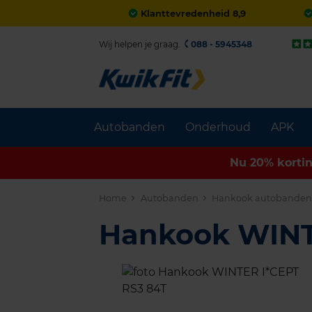
Klanttevredenheid 8,9
Wij helpen je graag.
088 - 5945348
Autobanden
Onderhoud
APK
Nu 20% korti
Home
Autobanden
Hankook autobande
Hankook WINT