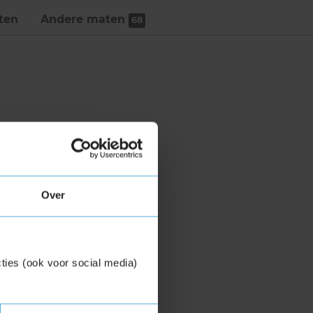
ten
Andere maten
68
Over
ties (ook voor social media)