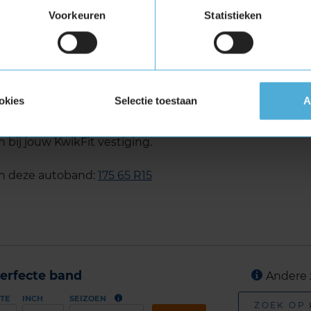
g
Voorkeuren
Statistieken
RS3 in de maat 175 65 R15
okies
Selectie toestaan
A
n de maat 175 65 R15 eenvoudig online en plan
 bij jouw KwikFit vestiging.
an deze autoband:
175 65 R15
erfecte band
Andere 
TE
INCH
SEIZOEN
ZOEK OP