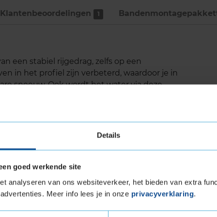
Klantenbeoordelingen
Bandenmontage­pakket
1
n een stabiel rijgedrag, zelfs op een
in het profiel zijn verbeterd, waardoor je in
ware sneeuw. Ook wordt het water via deze
nd maximaal contact houd met het wegdek en
ekartelde winterlamellen verbeteren de
eden. Ook zorgen deze speciale lamellen voor
Details
een goed werkende site
w
t analyseren van ons websiteverkeer, het bieden van extra func
se omstandigheden
advertenties. Meer info lees je in onze
privacyverklaring
.
aning