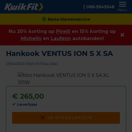
088-5945348
Menu
Achteraf betalen
Nu 20% korting op
Pirelli
en 15% korting op
Michelin
en
Laufenn
autobanden!
Hankook VENTUS ION S X SA
255/40R20 101W EXTRALOAD
€
265,00
Leverbaar
IN WINKELWAGEN