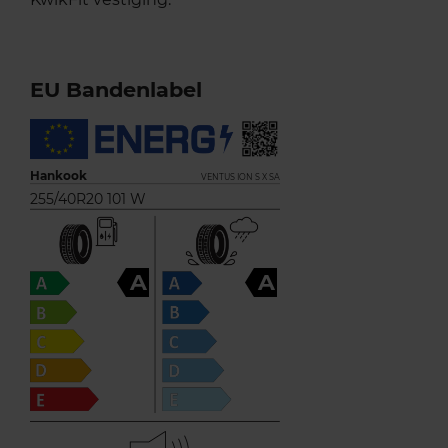
EU Bandenlabel
Hankook
VENTUS ION S X SA
255/40R20 101 W
A
A