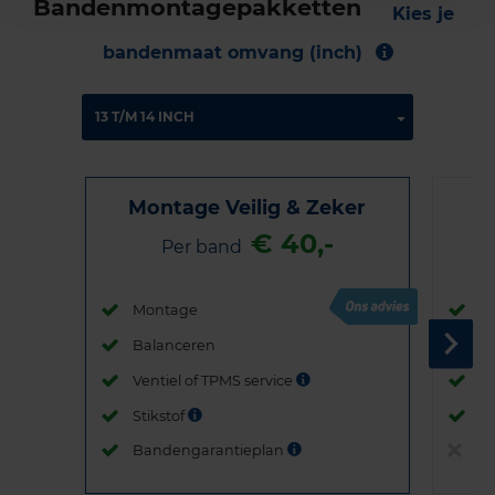
Bandenmontagepakketten
Kies je
bandenmaat omvang (inch)
Montage Veilig & Zeker
€ 40,-
Per band
Montage
M
Balanceren
B
Ventiel of TPMS service
Ve
Stikstof
St
Bandengarantieplan
B