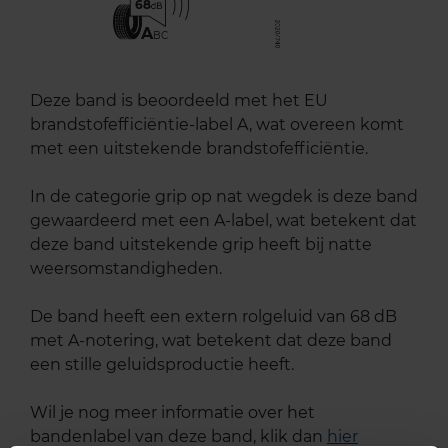
68
A
BC
Deze band is beoordeeld met het EU
brandstofefficiëntie-label A, wat overeen komt
met een uitstekende brandstofefficiëntie.
In de categorie grip op nat wegdek is deze band
gewaardeerd met een A-label, wat betekent dat
deze band uitstekende grip heeft bij natte
weersomstandigheden.
De band heeft een extern rolgeluid van 68 dB
met A-notering, wat betekent dat deze band
een stille geluidsproductie heeft.
Wil je nog meer informatie over het
bandenlabel van deze band, klik dan
hier