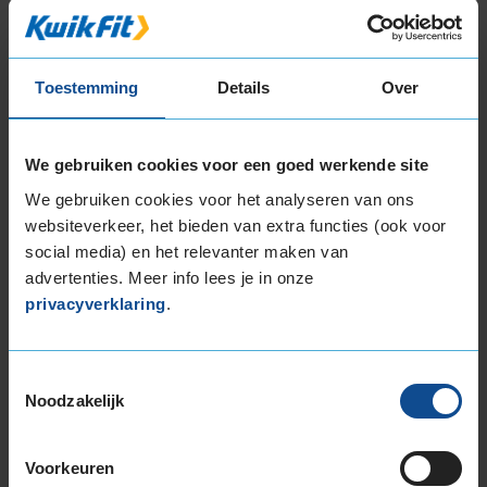
Alternatief voor deze band
Toestemming
Details
Over
A-merk alternatief
Bridgestone TURANZA 6
We gebruiken cookies voor een goed werkende site
Zomerband
255/40 R20 101W
We gebruiken cookies voor het analyseren van ons
websiteverkeer, het bieden van extra functies (ook voor
(
288 reviews
)
social media) en het relevanter maken van
Snelheidsindex:
W
advertenties. Meer info lees je in onze
Kenmerken:
Extra Load
,
privacyverklaring
.
Velgrandbescherming
71dB
B
A
Toestemmingsselectie
€ 263,00
Noodzakelijk
KIES
Voorkeuren