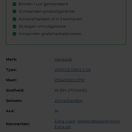
Binnen 1 uur gemonteerd
12 maanden productgarantie
Achteraf betalen of in 3 termijnen
30 dagen omruilgarantie
3 maanden gratis herbalanceren
Merk:
Hankook
Type:
VENTUS ION S X SA
Maat:
255/40 R20 101W
Snelheid:
W (t/m 270 km/u)
Seizoen:
Zomerbanden
4x4:
Ja
Extra Load
,
Velgrandbescherming
,
Kenmerken:
Extra stil