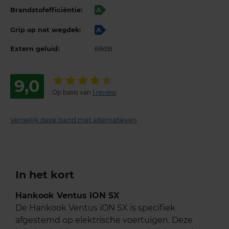
Brandstofefficiëntie:
A
Grip op nat wegdek:
A
Extern geluid:
68dB
9,0
Op basis van
1 review
Vergelijk deze band met alternatieven
In het kort
Hankook Ventus iON SX
De Hankook Ventus iON SX is specifiek
afgestemd op elektrische voertuigen. Deze