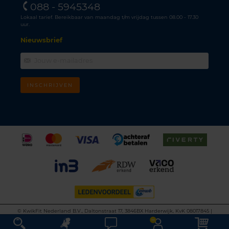
088 - 5945348
Lokaal tarief. Bereikbaar van maandag t/m vrijdag tussen 08.00 - 17.30
uur.
Nieuwsbrief
INSCHRIJVEN
©
KwikFit Nederland B.V., Daltonstraat 17, 3846BX Harderwijk, KvK 08017845 |
Algemene voorwaarden
•
Privacyverklaring
•
Cookiebeleid
•
Disclaimer
This site is protected by reCAPTCHA and the Google
Privacy Policy
and
Terms of