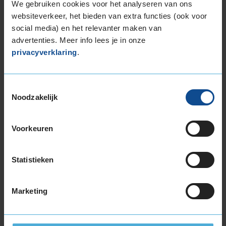
We gebruiken cookies voor het analyseren van ons
Wil je nog meer informatie over het
websiteverkeer, het bieden van extra functies (ook voor
bandenlabel van deze band, klik dan
hier
social media) en het relevanter maken van
advertenties. Meer info lees je in onze
privacyverklaring
.
Toestemmingsselectie
Klantbeoordelingen
Noodzakelijk
10,0
Algemeen
10,0
Voorkeuren
Geluid
10,0
Grip
10,0
Comfort
10,0
Statistieken
Band
165/80R13 94P
Datum beoordeling
7 januari 2026
Marketing
Type rijder
Normaal
Auto
SUBARU Forester 2.0i awd 4-cil Benzine
Kilometer per jaar
25.000 tot 50.000 km