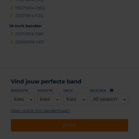
195/75R14 106Q
215/75R14 112Q
16-inch banden
215/70R16 108T
225/60R16 105T
Vind jouw perfecte band
BREEDTE
HOOGTE
INCH
SEIZOEN
kies
kies
kies
All season
Waar vind ik mijn bandenmaat?
ZOEK