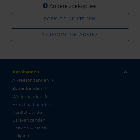
Andere zoekopties:
ZOEK OP KENTEKEN
PERSOONLIJK ADVIES
Autobanden
All-seasonbanden
Zomerbanden
Winterbanden
Extra Load banden
Runflat banden
Caravanbanden
Banden wisselen
Uitlijnen