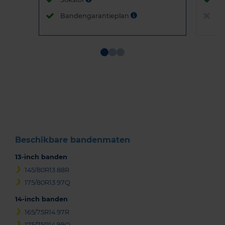
Bandengarantieplan
B
Item
1
of
3
Beschikbare bandenmaten
13-inch banden
145/80R13 88R
175/80R13 97Q
14-inch banden
165/75R14 97R
175/75R14 99Q