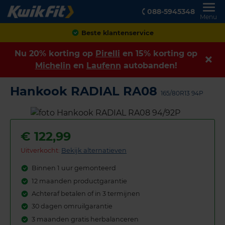
088-5945348
Menu
Achteraf betalen
Nu 20% korting op
Pirelli
en 15% korting op
Michelin
en
Laufenn
autobanden!
Hankook RADIAL RA08
165/80R13 94P
€
122,99
Uitverkocht:
Bekijk alternatieven
Binnen 1 uur gemonteerd
12 maanden productgarantie
Achteraf betalen of in 3 termijnen
30 dagen omruilgarantie
3 maanden gratis herbalanceren