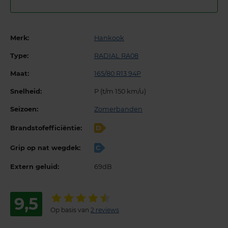
Merk:
Hankook
Type:
RADIAL RA08
Maat:
165/80 R13 94P
Snelheid:
P (t/m 150 km/u)
Seizoen:
Zomerbanden
Brandstofefficiëntie:
D
Grip op nat wegdek:
C
Extern geluid:
69dB
9,5
Op basis van
2 reviews