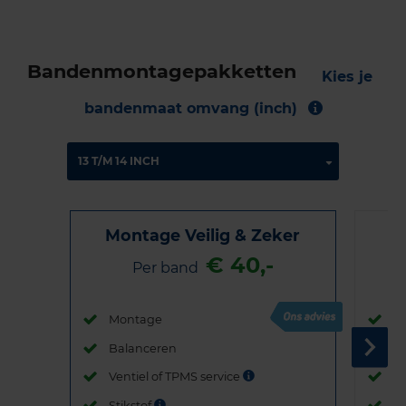
Bandenmontagepakketten
Kies je
bandenmaat omvang (inch)
Montage Veilig & Zeker
€ 40,-
Per band
Montage
M
Balanceren
B
Ventiel of TPMS service
Ve
Stikstof
St