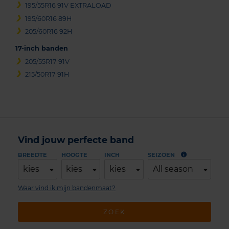
195/55R16 91V EXTRALOAD
195/60R16 89H
205/60R16 92H
17-inch banden
205/55R17 91V
215/50R17 91H
Vind jouw perfecte band
BREEDTE
HOOGTE
INCH
SEIZOEN
kies
kies
kies
All season
Waar vind ik mijn bandenmaat?
ZOEK