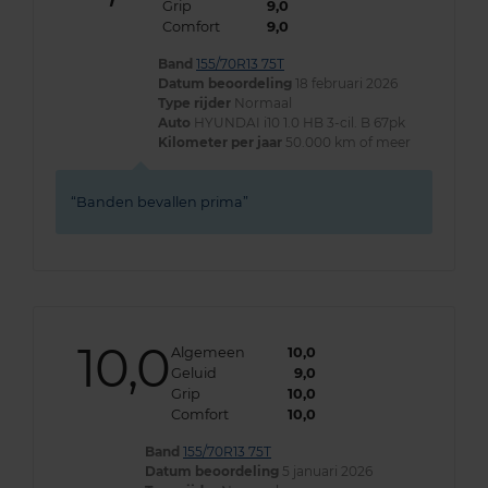
Grip
9,0
Comfort
9,0
Band
155/70R13 75T
Datum beoordeling
18 februari 2026
Type rijder
Normaal
Auto
HYUNDAI i10 1.0 HB 3-cil. B 67pk
Kilometer per jaar
50.000 km of meer
Banden bevallen prima
10,0
Algemeen
10,0
Geluid
9,0
Grip
10,0
Comfort
10,0
Band
155/70R13 75T
Datum beoordeling
5 januari 2026