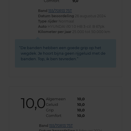
Comfort
9,0
Band
155/70R13 75T
Datum beoordeling
26 augustus 2024
Type rijder
Normaal
Auto
HYUNDAI i10 1.0 HB 3-cil. B 67pk
Kilometer per jaar
25.000 tot 50.000 km
De banden hebben een goede grip op het
wegdek. Je hoort bijna geen rijgeluid met de
banden. Top, ik ben tevreden.
10,0
Algemeen
10,0
Geluid
10,0
Grip
10,0
Comfort
10,0
Band
155/70R13 75T
Datum beoordeling
8 februari 2024