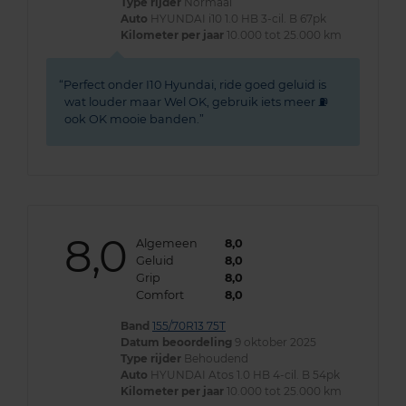
Type rijder
Normaal
Auto
HYUNDAI i10 1.0 HB 3-cil. B 67pk
Kilometer per jaar
10.000 tot 25.000 km
Perfect onder I10 Hyundai, ride goed geluid is
wat louder maar Wel OK, gebruik iets meer ⛽
ook OK mooie banden.
8,0
Algemeen
8,0
Geluid
8,0
Grip
8,0
Comfort
8,0
Band
155/70R13 75T
Datum beoordeling
9 oktober 2025
Type rijder
Behoudend
Auto
HYUNDAI Atos 1.0 HB 4-cil. B 54pk
Kilometer per jaar
10.000 tot 25.000 km