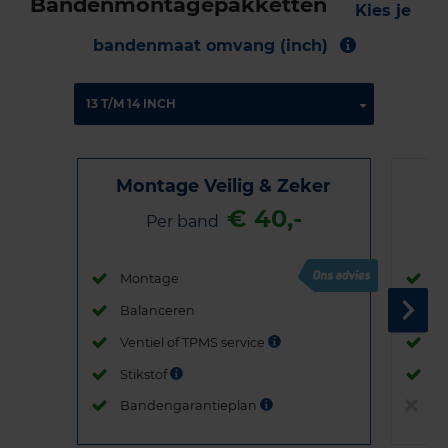
Bandenmontagepakketten
Kies je
bandenmaat omvang (inch)
Montage Veilig & Zeker
€ 40,-
Per band
Montage
M
Balanceren
B
Ventiel of TPMS service
Ve
Stikstof
St
Bandengarantieplan
B