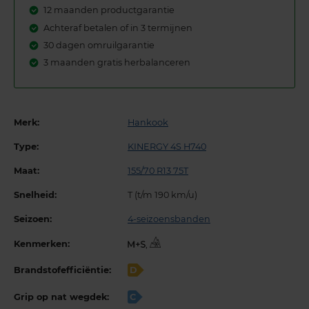
12 maanden productgarantie
Achteraf betalen of in 3 termijnen
30 dagen omruilgarantie
3 maanden gratis herbalanceren
Merk:
Hankook
Type:
KINERGY 4S H740
Maat:
155/70 R13 75T
Snelheid:
T (t/m 190 km/u)
Seizoen:
4-seizoensbanden
Kenmerken:
,
Brandstofefficiëntie:
D
Grip op nat wegdek:
C