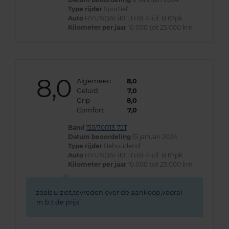
Type rijder
Sportief
Auto
HYUNDAI i10 1.1 HB 4-cil. B 67pk
Kilometer per jaar
10.000 tot 25.000 km
8,0
Algemeen
8,0
Geluid
7,0
Grip
8,0
Comfort
7,0
Band
155/70R13 75T
Datum beoordeling
15 januari 2024
Type rijder
Behoudend
Auto
HYUNDAI i10 1.1 HB 4-cil. B 67pk
Kilometer per jaar
10.000 tot 25.000 km
zoals u ziet,tevreden over de aankoop,vooral
m.b.t de prijs