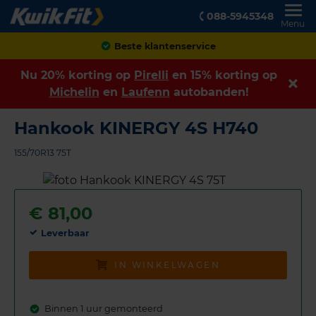
088-5945348
Menu
Achteraf betalen
Nu 20% korting op
Pirelli
en 15% korting op
Michelin
en
Laufenn
autobanden!
Hankook KINERGY 4S H740
155/70R13 75T
€
81,00
Leverbaar
IN WINKELWAGEN
Binnen 1 uur gemonteerd