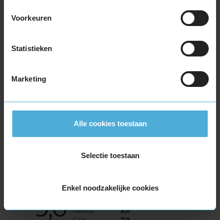
8,0
Algemeen
8,0
Geluid
8,0
Voorkeuren
Grip
8,0
Comfort
8,0
Statistieken
Band
155/70R13 75T
Datum beoordeling
4 december 2024
Type rijder
Sportief
Marketing
Auto
HYUNDAI i10 1.1 -/iRDE HB 4-cil. B 69pk
Kilometer per jaar
25.000 tot 50.000 km
Ik ben tevreden over de banden! Helaas in
Alle cookies toestaan
eentje een spijker na 2 weken, maar daar
kunnen jullie niks aan doen.
Selectie toestaan
Enkel noodzakelijke cookies
9,0
Algemeen
9,0
Geluid
9,0
Grip
7,0