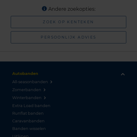
Andere zoekopties:
ZOEK OP KENTEKEN
PERSOONLIJK ADVIES
Autobanden
All-seasonbanden
Zomerbanden
Winterbanden
Extra Load banden
Runflat banden
Caravanbanden
Banden wisselen
Uitlijnen