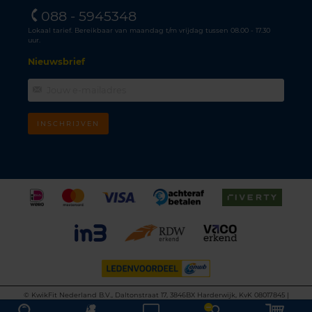
088 - 5945348
Lokaal tarief. Bereikbaar van maandag t/m vrijdag tussen 08.00 - 17.30
uur.
Nieuwsbrief
INSCHRIJVEN
©
KwikFit Nederland B.V., Daltonstraat 17, 3846BX Harderwijk, KvK 08017845 |
Algemene voorwaarden
•
Privacyverklaring
•
Cookiebeleid
•
Disclaimer