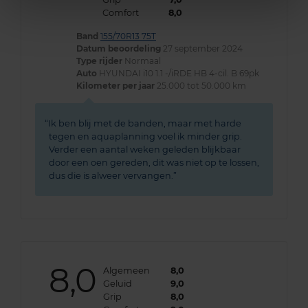
Comfort
8,0
Band
155/70R13 75T
Datum beoordeling
27 september 2024
Type rijder
Normaal
Auto
HYUNDAI i10 1.1 -/iRDE HB 4-cil. B 69pk
Kilometer per jaar
25.000 tot 50.000 km
Ik ben blij met de banden, maar met harde
tegen en aquaplanning voel ik minder grip.
Verder een aantal weken geleden blijkbaar
door een oen gereden, dit was niet op te lossen,
dus die is alweer vervangen.
8,0
Algemeen
8,0
Geluid
9,0
Grip
8,0