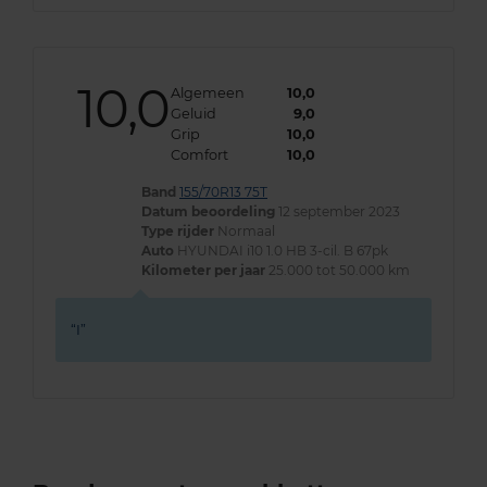
10,0
Algemeen
10,0
Geluid
9,0
Grip
10,0
Comfort
10,0
Band
155/70R13 75T
Datum beoordeling
12 september 2023
Type rijder
Normaal
Auto
HYUNDAI i10 1.0 HB 3-cil. B 67pk
Kilometer per jaar
25.000 tot 50.000 km
I