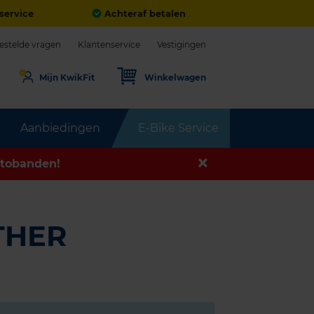
service
Achteraf betalen
estelde vragen
Klantenservice
Vestigingen
Mijn KwikFit
Winkelwagen
Aanbiedingen
E-Bike Service
tobanden!
THER