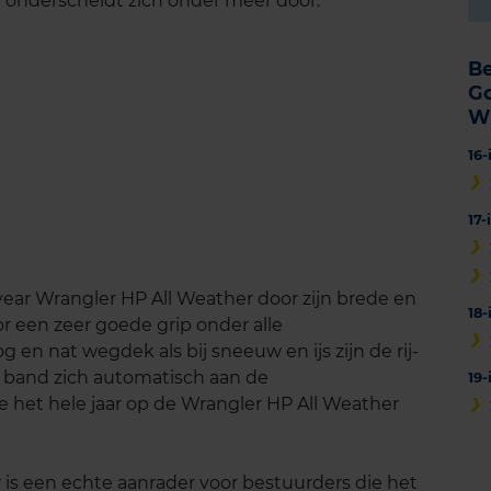
 onderscheidt zich onder meer door:
B
G
W
16
17
ear Wrangler HP All Weather door zijn brede en
18
r een zeer goede grip onder alle
n nat wegdek als bij sneeuw en ijs zijn de rij-
 band zich automatisch aan de
19
het hele jaar op de Wrangler HP All Weather
is een echte aanrader voor bestuurders die het