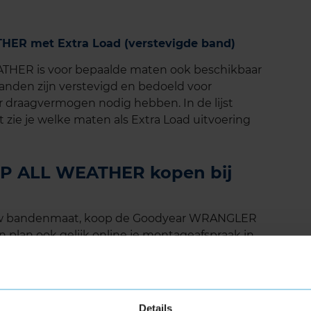
R met Extra Load (verstevigde band)
ER is voor bepaalde maten ook beschikbaar
banden zijn verstevigd en bedoeld voor
 draagvermogen nodig hebben. In de lijst
zie je welke maten als Extra Load uitvoering
 ALL WEATHER kopen bij
jouw bandenmaat, koop de Goodyear WRANGLER
plan ook gelijk online je montageafspraak in
EATHER reviews
1
Details