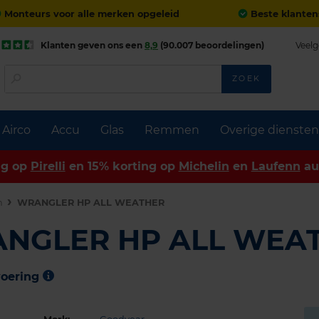
Monteurs voor alle merken opgeleid
Beste klanten
Klanten geven ons een
8,9
(90.007 beoordelingen)
Veelg
ZOEK
Airco
Accu
Glas
Remmen
Overige diensten
ng op
Pirelli
en 15% korting op
Michelin
en
Laufenn
au
n
WRANGLER HP ALL WEATHER
ANGLER HP ALL WEA
voering