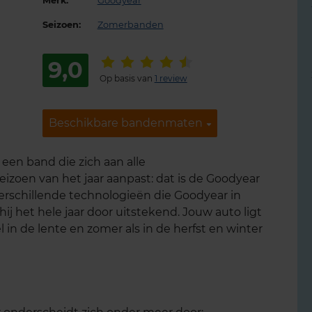
Merk:
Goodyear
Seizoen:
Zomerbanden
9,0
Op basis van
1 review
Beschikbare bandenmaten
Beschikbare bandenmaten
een band die zich aan alle
izoen van het jaar aanpast: dat is de Goodyear
erschillende technologieën die Goodyear in
ij het hele jaar door uitstekend. Jouw auto ligt
in de lente en zomer als in de herfst en winter