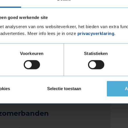
 de Goodyear WRANGLER HP ALL WEATHER. Deze
berijders van de Goodyear WRANGLER HP ALL
een goed werkende site
t analyseren van ons websiteverkeer, het bieden van extra func
advertenties. Meer info lees je in onze
privacyverklaring
.
Datum beoordeling
20 augustus 2021
9,0
Type rijder
Normaal
9,0
Auto
VOLVO XC60 2.0 T4 SUV 4-cil. B 190pk
9,0
Voorkeuren
Statistieken
Kilometer per jaar
10.000 tot 25.000 km
9,0
okies
Selectie toestaan
A
 zomerbanden