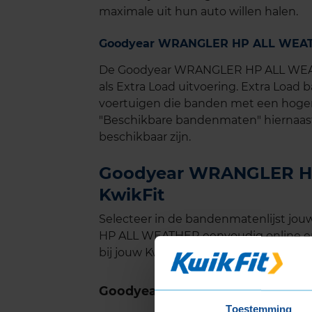
maximale uit hun auto willen halen.
Goodyear WRANGLER HP ALL WEATHE
De Goodyear WRANGLER HP ALL WEATH
als Extra Load uitvoering. Extra Load 
voertuigen die banden met een hoger
"Beschikbare bandenmaten" hiernaast 
beschikbaar zijn.
Goodyear WRANGLER HP
KwikFit
Selecteer in de bandenmatenlijst 
HP ALL WEATHER eenvoudig online en 
bij jouw KwikFit vestiging.
Goodyear WRANGLER HP ALL W
Toestemming