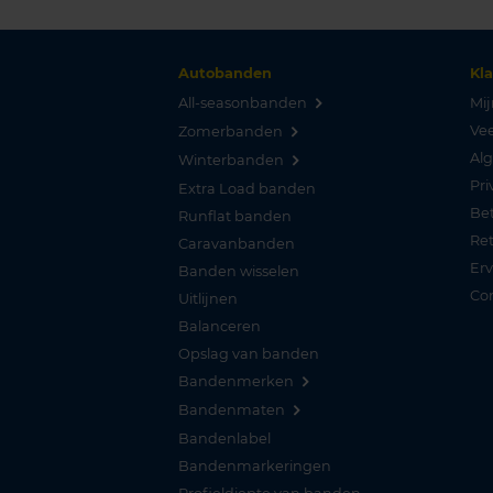
Autobanden
Kl
All-seasonbanden
Mij
Vee
Zomerbanden
Al
Winterbanden
Pri
Extra Load banden
Be
Runflat banden
Re
Caravanbanden
Er
Banden wisselen
Co
Uitlijnen
Balanceren
Opslag van banden
Bandenmerken
Bandenmaten
Bandenlabel
Bandenmarkeringen