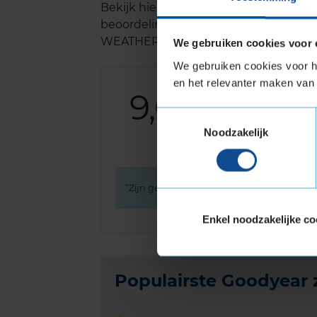
Bekijk hieronder alle reviews voor
beoordelingen zijn uitsluitend van 
WEATHER.
We gebruiken cookies voor 
We gebruiken cookies voor he
en het relevanter maken van 
9,0
Algemeen
Geluid
Toestemmingsselectie
Grip
Noodzakelijk
Comfort
Zijn gewoon prima banden.
Enkel noodzakelijke co
Populairste Goodyear