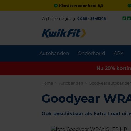
Klanttevredenheid 8,9
Wij helpen je graag.
088 - 5945348
Autobanden
Onderhoud
APK
Nu 20% korti
Home
Autobanden
Goodyear autobande
Goodyear WR
Ook beschikbaar als Extra Load uit