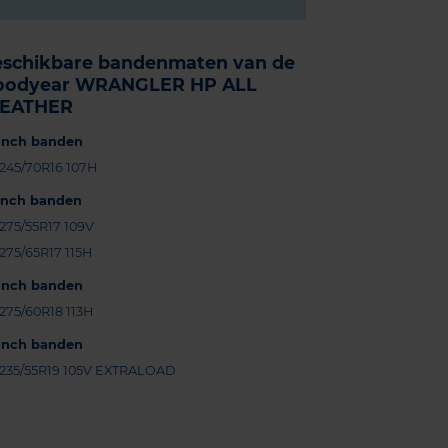
eschikbare bandenmaten van de
oodyear WRANGLER HP ALL
EATHER
-inch banden
245/70R16 107H
-inch banden
275/55R17 109V
275/65R17 115H
-inch banden
275/60R18 113H
-inch banden
235/55R19 105V EXTRALOAD