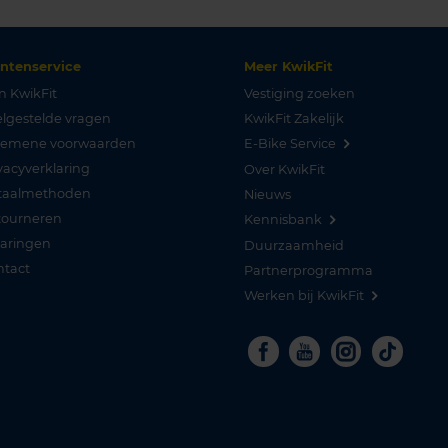
antenservice
Meer KwikFit
n KwikFit
Vestiging zoeken
lgestelde vragen
KwikFit Zakelijk
gemene voorwaarden
E-Bike Service
vacyverklaring
Over KwikFit
taalmethoden
Nieuws
tourneren
Kennisbank
varingen
Duurzaamheid
ntact
Partnerprogramma
Werken bij KwikFit
Facebook
Youtube
Instagra
Tikto