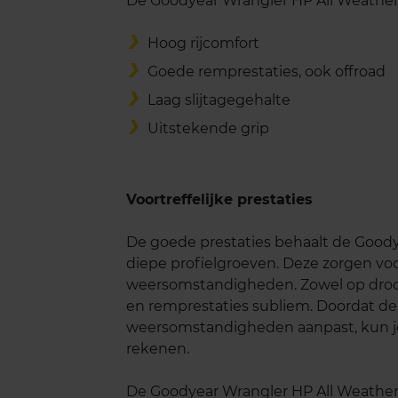
De Goodyear Wrangler HP All Weather
Hoog rijcomfort
Goede remprestaties, ook offroad
Laag slijtagegehalte
Uitstekende grip
Voortreffelijke prestaties
De goede prestaties behaalt de Goody
diepe profielgroeven. Deze zorgen voo
weersomstandigheden. Zowel op droog e
en remprestaties subliem. Doordat de
weersomstandigheden aanpast, kun je 
rekenen.
De Goodyear Wrangler HP All Weather 