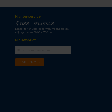
Klantenservice
088 - 5945348
Lokaal tarief. Bereikbaar van maandag t/m
vrijdag tussen 08.00 - 17.30 uur.
Nieuwsbrief
INSCHRIJVEN
m
k