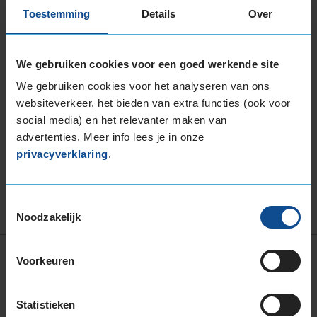
PERFORMANCE
Toestemming
Details
Over
Goodyear EAGLE F1 ASYMMETRIC 3
Goodyear EAGLE F1 ASYMMETRIC 5
We gebruiken cookies voor een goed werkende site
Goodyear EAGLE F1 ASYMMETRIC 6
We gebruiken cookies voor het analyseren van ons
Goodyear EFFICIENTGRIP 2 SUV
websiteverkeer, het bieden van extra functies (ook voor
Goodyear EFFICIENTGRIP COMPACT
social media) en het relevanter maken van
advertenties. Meer info lees je in onze
Goodyear EFFICIENTGRIP
privacyverklaring
.
Goodyear DURAGRIP
Goodyear EAGLE F1 ASYMMETRIC 3 SUV
Toestemmingsselectie
Noodzakelijk
Voorkeuren
Vind jouw perfecte band
BREEDTE
HOOGTE
INCH
SEIZOEN
Statistieken
kies
kies
kies
All season