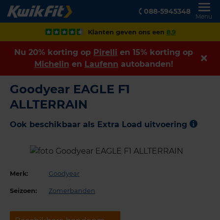
088-5945348
Menu
Klanten geven ons een
8,9
Nu 20% korting op
Pirelli
en 15% korting op
Michelin
en
Laufenn
autobanden!
Goodyear EAGLE F1
ALLTERRAIN
Ook beschikbaar als Extra Load uitvoering
Merk:
Goodyear
Seizoen:
Zomerbanden