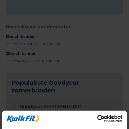
Beschikbare bandenmaten
19-inch banden
235/55R19 105W EXTRALOAD
22-inch banden
255/40R22 103Y EXTRALOAD
Populairste Goodyear
zomerbanden
Goodyear EFFICIENTGRIP
PERFORMANCE 2
Goodyear EFFICIENTGRIP