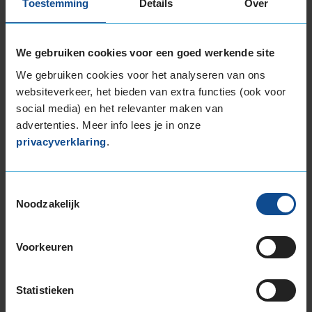
Toestemming
Details
Over
Populairste Goodyear
zomerbanden
We gebruiken cookies voor een goed werkende site
We gebruiken cookies voor het analyseren van ons
Goodyear EFFICIENTGRIP
websiteverkeer, het bieden van extra functies (ook voor
PERFORMANCE 2
social media) en het relevanter maken van
Goodyear EFFICIENTGRIP
advertenties. Meer info lees je in onze
PERFORMANCE
privacyverklaring
.
Goodyear EAGLE F1 ASYMMETRIC 3
Goodyear EAGLE F1 ASYMMETRIC 5
Toestemmingsselectie
Goodyear EAGLE F1 ASYMMETRIC 6
Noodzakelijk
Goodyear EFFICIENTGRIP 2 SUV
Voorkeuren
Goodyear EFFICIENTGRIP COMPACT
Goodyear EFFICIENTGRIP
Statistieken
Goodyear DURAGRIP