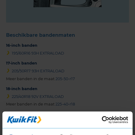
Beschikbare bandenmaten
16-inch banden
195/60R16 93H EXTRALOAD
17-inch banden
205/50R17 93H EXTRALOAD
Meer banden in de maat
205-50-r17
18-inch banden
225/40R18 92V EXTRALOAD
Meer banden in de maat
225-40-r18
19-inch banden
225/40R19 93V EXTRALOAD