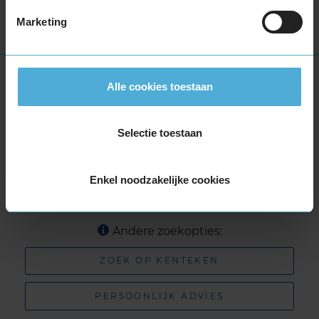
Goodyear EAGLE F1 ASYMMETRIC 3 SUV
Marketing
Vind jouw perfecte band
Alle cookies toestaan
BREEDTE
HOOGTE
INCH
SEIZOEN
kies
kies
kies
All season
Selectie toestaan
Waar vind ik mijn bandenmaat?
Enkel noodzakelijke cookies
ZOEK
Andere zoekopties:
ZOEK OP KENTEKEN
PERSOONLIJK ADVIES