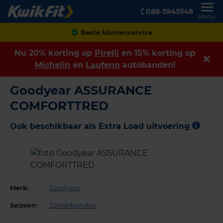
088-5945348
Menu
Beste klantenservice
Nu 20% korting op
Pirelli
en 15% korting op
Michelin
en
Laufenn
autobanden!
Goodyear ASSURANCE
COMFORTTRED
Ook beschikbaar als Extra Load uitvoering
Merk:
Goodyear
Seizoen:
Zomerbanden