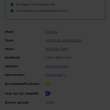
30 dagen omruilgarantie
3 maanden gratis herbalanceren
Merk:
Dunlop
Type:
SPORT BLURESPONSE
Maat:
205/55 R17 95Y
Snelheid:
Y (t/m 300 km/u)
Seizoen:
Zomerbanden
Kenmerken:
Extra Load
,
J
Brandstofefficiëntie:
C
Grip op nat wegdek:
A
Extern geluid:
67dB