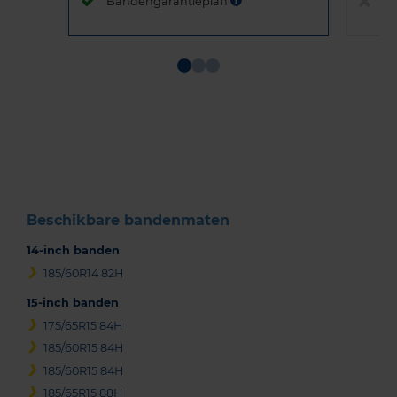
Bandengarantieplan
B
Item
1
of
3
Beschikbare bandenmaten
14-inch banden
185/60R14 82H
15-inch banden
175/65R15 84H
185/60R15 84H
185/60R15 84H
185/65R15 88H