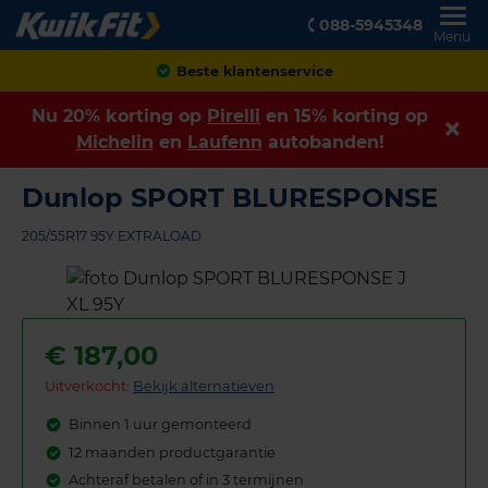
088-5945348
Menu
Achteraf betalen
Nu 20% korting op
Pirelli
en 15% korting op
Michelin
en
Laufenn
autobanden!
Dunlop SPORT BLURESPONSE
205/55R17 95Y EXTRALOAD
€
187,00
Uitverkocht:
Bekijk alternatieven
Binnen 1 uur gemonteerd
12 maanden productgarantie
Achteraf betalen of in 3 termijnen