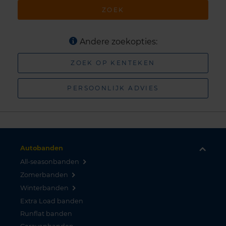
ZOEK
Andere zoekopties:
ZOEK OP KENTEKEN
PERSOONLIJK ADVIES
Autobanden
All-seasonbanden
Zomerbanden
Winterbanden
Extra Load banden
Runflat banden