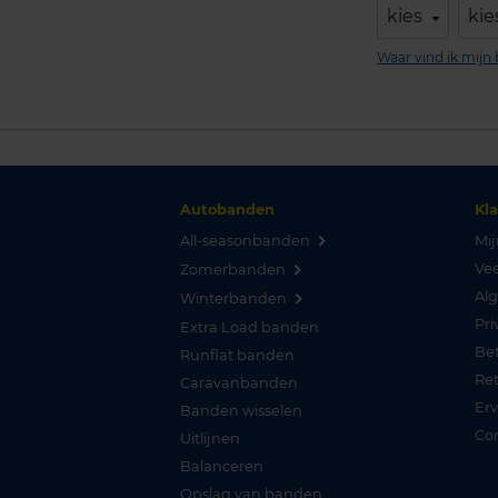
kies
kie
Waar vind ik mij
Autobanden
Kl
All-seasonbanden
Mij
Vee
Zomerbanden
Al
Winterbanden
Pri
Extra Load banden
Be
Runflat banden
Re
Caravanbanden
Er
Banden wisselen
Co
Uitlijnen
Balanceren
Opslag van banden