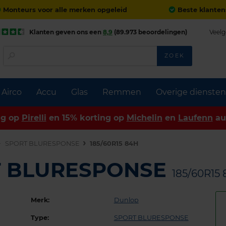
Monteurs voor alle merken opgeleid
Beste klanten
Klanten geven ons een
8,9
(89.973 beoordelingen)
Veelg
ZOEK
Airco
Accu
Glas
Remmen
Overige diensten
ng op
Pirelli
en 15% korting op
Michelin
en
Laufenn
au
SPORT BLURESPONSE
185/60R15 84H
T BLURESPONSE
185/60R15
Merk:
Dunlop
Type:
SPORT BLURESPONSE