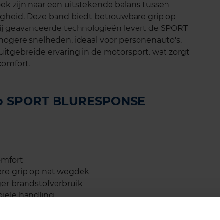
ek zijn naar een uitstekende balans tussen
iligheid. Deze band biedt betrouwbare grip op
ij geavanceerde technologieën levert de SPORT
hogere snelheden, ideaal voor personenauto's.
uitgebreide ervaring in de motorsport, wat zorgt
comfort.
lop SPORT BLURESPONSE
omfort
ere grip op nat wegdek
ger brandstofverbruik
biele handling
lijtvastheid en veiligheid
kortere remweg