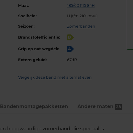
Maat:
185/60 R15 84H
Snelheid:
H (t/m 210 km/u)
Seizoen:
Zomerbanden
Brandstofefficiëntie:
B
Grip op nat wegdek:
A
Extern geluid:
67dB
Vergelijk deze band met alternatieven
Bandenmontage­pakketten
Andere maten
28
 hoogwaardige zomerband die speciaal is