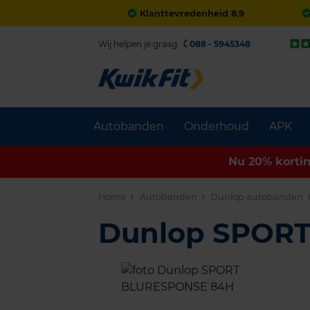
Klanttevredenheid 8,9
Wij helpen je graag.
088 - 5945348
Autobanden
Onderhoud
APK
Nu 20% korti
Home
Autobanden
Dunlop autobanden
Dunlop SPOR