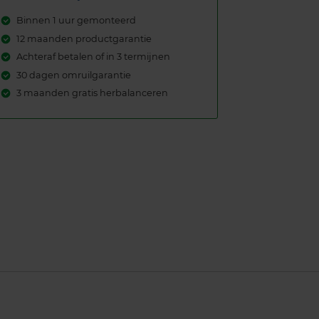
Binnen 1 uur gemonteerd
12 maanden productgarantie
Achteraf betalen of in 3 termijnen
30 dagen omruilgarantie
3 maanden gratis herbalanceren