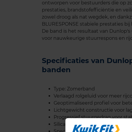
ontworpen voor bestuurders die op zo
prestaties, brandstofefficiëntie en ve
zowel droog als nat wegdek, en dankz
BLURESPONSE stabiele prestaties bij 
De band is het resultaat van Dunlop's 
voor nauwkeurige stuurrespons en rij
Specificaties van Dun
banden
Type: Zomerband
Verlaagd rolgeluid voor meer rijc
Geoptimaliseerd profiel voor bet
Lichtgewicht constructie voor la
Progressief stuurgedrag voor sta
Silica-compound voor verhoogde s
Speciale schouderblokken voor 