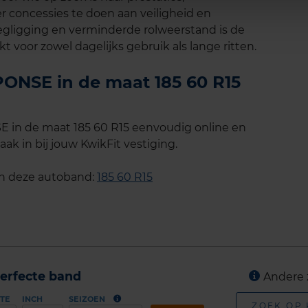
r concessies te doen aan veiligheid en
wegligging en verminderde rolweerstand is de
or zowel dagelijks gebruik als lange ritten.
NSE in de maat 185 60 R15
n de maat 185 60 R15 eenvoudig online en
ak in bij jouw KwikFit vestiging.
an deze autoband:
185 60 R15
erfecte band
Andere 
TE
INCH
SEIZOEN
ZOEK OP