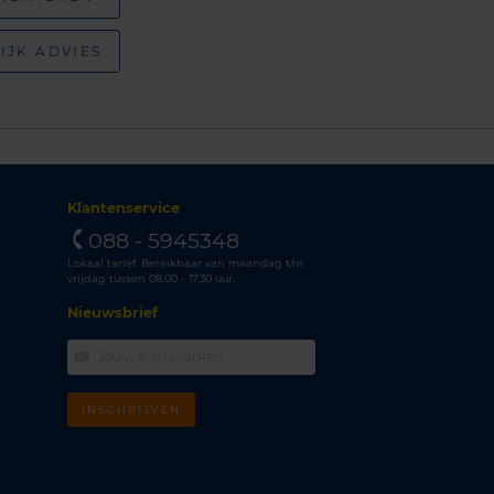
IJK ADVIES
Klantenservice
088 - 5945348
Lokaal tarief. Bereikbaar van maandag t/m
vrijdag tussen 08.00 - 17.30 uur.
Nieuwsbrief
INSCHRIJVEN