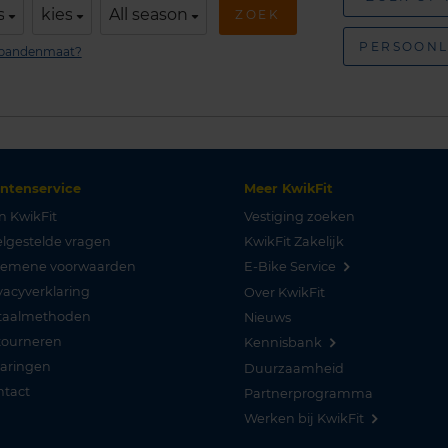
s
kies
All season
ZOEK
PERSOONL
n bandenmaat?
antenservice
Meer KwikFit
n KwikFit
Vestiging zoeken
lgestelde vragen
KwikFit Zakelijk
gemene voorwaarden
E-Bike Service
vacyverklaring
Over KwikFit
taalmethoden
Nieuws
tourneren
Kennisbank
varingen
Duurzaamheid
ntact
Partnerprogramma
Werken bij KwikFit