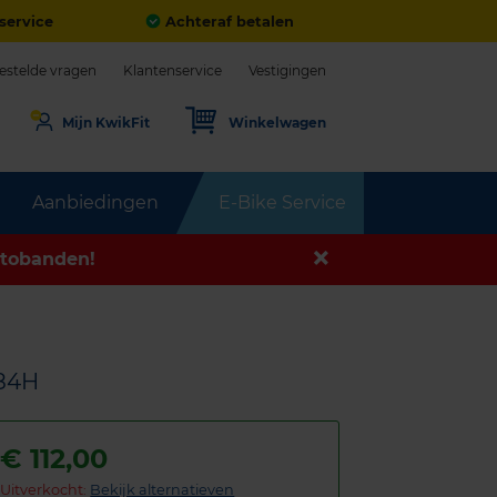
service
Achteraf betalen
estelde vragen
Klantenservice
Vestigingen
Mijn KwikFit
Winkelwagen
Aanbiedingen
E-Bike Service
tobanden!
 84H
€
112,00
Uitverkocht:
Bekijk alternatieven