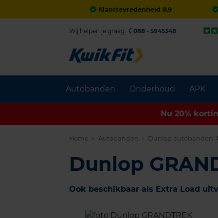
Klanttevredenheid 8,9
Wij helpen je graag.
088 - 5945348
Autobanden
Onderhoud
APK
Nu 20% korti
Home
Autobanden
Dunlop autobanden
Dunlop GRAN
Ook beschikbaar als Extra Load uit