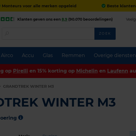
Monteurs voor alle merken opgeleid
Beste klanten
Klanten geven ons een
8,9
(90.070 beoordelingen)
Veelg
ZOEK
Airco
Accu
Glas
Remmen
Overige diensten
ng op
Pirelli
en 15% korting op
Michelin
en
Laufenn
au
GRANDTREK WINTER M3
DTREK WINTER M3
voering