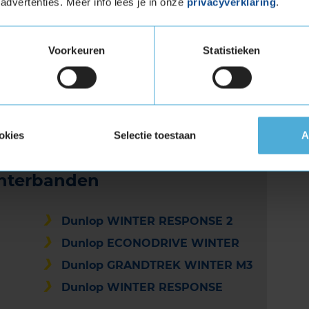
advertenties. Meer info lees je in onze
privacyverklaring
.
gen nodig hebben. In de lijst "Beschikbare
aten als Extra Load uitvoering beschikbaar zijn.
Voorkeuren
Statistieken
TER M3 kopen bij KwikFit
ouw bandenmaat, koop de Dunlop GRANDTREK
ok gelijk online je montageafspraak in bij jouw
okies
Selectie toestaan
A
interbanden
Dunlop WINTER RESPONSE 2
Dunlop ECONODRIVE WINTER
Dunlop GRANDTREK WINTER M3
Dunlop WINTER RESPONSE