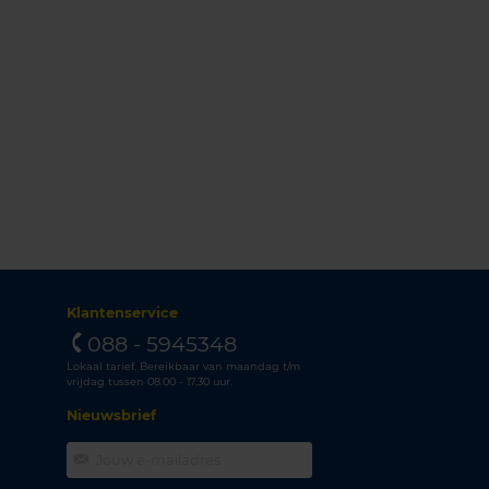
Klantenservice
088 - 5945348
Lokaal tarief. Bereikbaar van maandag t/m
vrijdag tussen 08.00 - 17.30 uur.
Nieuwsbrief