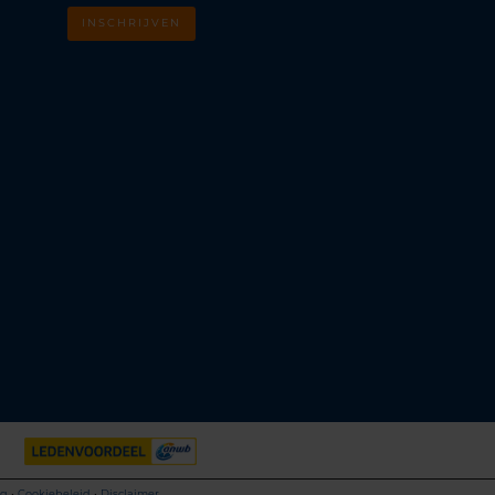
INSCHRIJVEN
m
k
ng
•
Cookiebeleid
•
Disclaimer