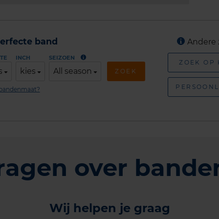
erfecte band
Andere 
TE
INCH
SEIZOEN
ZOEK OP
s
kies
All season
ZOEK
PERSOONL
n bandenmaat?
ragen over bande
Wij helpen je graag