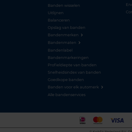
Er
Banden wisselen
Co
Uitlijnen
Balanceren
Opslag van banden
Bandenmerken
Bandenmaten
Bandenlabel
Bandenmarkeringen
Profieldiepte van banden
Snelheidsindex van banden
Goedkope banden
Banden voor elk automerk
Alle bandenservices
©
KwikFit Nederland B.V., Da