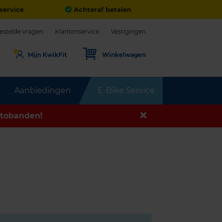
service
Achteraf betalen
estelde vragen
Klantenservice
Vestigingen
Mijn KwikFit
Winkelwagen
Aanbiedingen
E-Bike Service
tobanden!