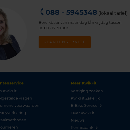
088 - 5945348
(lokaal tarief)
Bereikbaar van maandag t/m vrijdag tussen
08.00 - 17.30 uur.
KLANTENSERVICE
antenservice
Meer KwikFit
n KwikFit
Vestiging zoeken
lgestelde vragen
KwikFit Zakelijk
gemene voorwaarden
E-Bike Service
vacyverklaring
Over KwikFit
taalmethoden
Nieuws
tourneren
Kennisbank