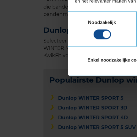
en het relevanter maken van 
die banden met een hoger draagvermo
bandenmaten" hiernaast zie je welke m
Toestemmingsselectie
Noodzakelijk
Dunlop GRANDTREK WIN
Selecteer in de bandenmatenlijst j
WINTER M3 eenvoudig online en plan o
KwikFit vestiging.
Enkel noodzakelijke co
Populairste Dunlop w
Dunlop WINTER SPORT 5
Dunlop WINTER SPORT 3D
Dunlop WINTER SPORT 4D
Dunlop WINTER SPORT 5 SUV