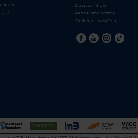
varingen
Duurzaamheid
ntact
Partnerprogramma
Werken bij KwikFit
Facebook
Youtube
Instagra
Tikto
ltonstraat 17, 3846BX Harderwijk, KvK 08017845 |
Algemene voorwaarden
•
Privacyverklari