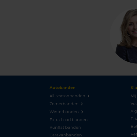
Autobanden
Kl
All-seasonbanden
Mij
Vee
Zomerbanden
Al
Winterbanden
Pri
Extra Load banden
Be
Runflat banden
Re
Caravanbanden