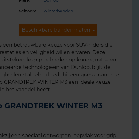
Merk:
Dunlop
Seizoen:
Winterbanden
Beschikbare bandenmaten
Beschikbare bandenmaten
en betrouwbare keuze voor SUV-rijders die
staties en veiligheid willen ervaren. Deze
uitstekende grip te bieden op koude, natte en
ceerde technologieën van Dunlop, blijft de
gheden stabiel en biedt hij een goede controle
nlop GRANDTREK WINTER M3 een ideale keuze
in het vaandel heeft.
lop GRANDTREK WINTER M3
kzij een speciaal ontworpen loopvlak voor grip