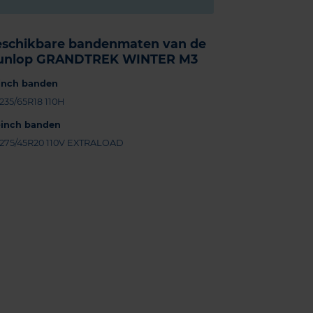
eschikbare bandenmaten van de
unlop GRANDTREK WINTER M3
-inch banden
235/65R18 110H
-inch banden
275/45R20 110V EXTRALOAD