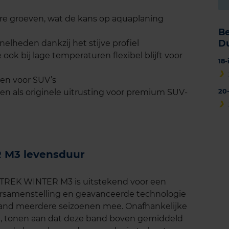
re groeven, wat de kans op aquaplaning
B
D
nelheden dankzij het stijve profiel
ook bij lage temperaturen flexibel blijft voor
18
ten voor SUV’s
n als originele uitrusting voor premium SUV-
20
 M3 levensduur
TREK WINTER M3 is uitstekend voor een
rsamenstelling en geavanceerde technologie
e band meerdere seizoenen mee. Onafhankelijke
C, tonen aan dat deze band boven gemiddeld