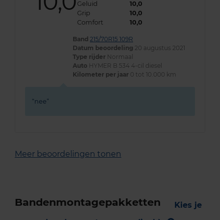
10,0
Geluid
10,0
Grip
10,0
Comfort
10,0
Band
215/70R15 109R
Datum beoordeling
20 augustus 2021
Type rijder
Normaal
Auto
HYMER B 534 4-cil diesel
Kilometer per jaar
0 tot 10.000 km
nee
Meer beoordelingen tonen
Bandenmontagepakketten
Kies je