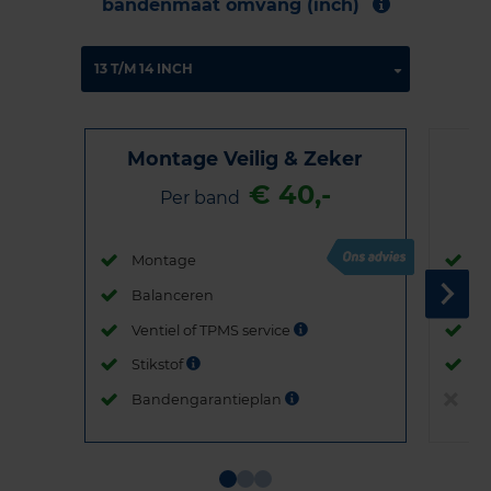
bandenmaat omvang (inch)
Montage Veilig & Zeker
€ 40,-
Per band
Montage
M
Balanceren
B
Ventiel of TPMS service
Ve
Stikstof
St
Bandengarantieplan
B