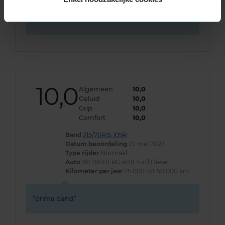
camper mogen ze niet ouder zijn dan 4 jaar
versleten of niet. Ik wil dit voortaan wel van te
voren weten.
10,0
Algemeen
10,0
Geluid
10,0
Grip
10,0
Comfort
10,0
Band
215/70R15 109R
Datum beoordeling
22 mei 2023
Type rijder
Normaal
Auto
WEINSBERG R48 4-cil Diesel
Kilometer per jaar
25.000 tot 50.000 km
prima band