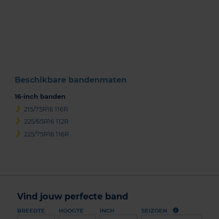
Item
1
of
3
Beschikbare bandenmaten
16-inch banden
215/75R16 116R
225/65R16 112R
225/75R16 116R
Vind jouw perfecte band
BREEDTE
HOOGTE
INCH
SEIZOEN