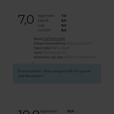
7,0
Algemeen
7,0
Geluid
8,0
Grip
8,0
Comfort
8,0
Band
215/70R15 109R
Datum beoordeling
29 augustus 2021
Type rijder
Behoudend
Auto
FIAT Ducato 40
Kilometer per jaar
10.000 tot 25.000 km
Prima banden, deze aangeschaft ivm goede
test Resultaten
Algemeen
10,0