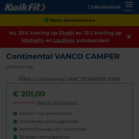
088-5945348
Menu
Achteraf betalen
Nu 20% korting op
Pirelli
en 15% korting op
Michelin
en
Laufenn
autobanden!
Continental VANCO CAMPER
215/70R15 109R
€
201,00
Uitverkocht:
Bekijk alternatieven
Binnen 1 uur gemonteerd
12 maanden productgarantie
Achteraf betalen of in 3 termijnen
30 dagen omruilgarantie