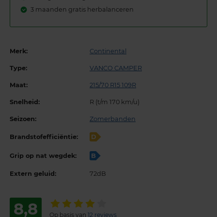
3 maanden gratis herbalanceren
Merk:
Continental
Type:
VANCO CAMPER
Maat:
215/70 R15 109R
Snelheid:
R (t/m 170 km/u)
Seizoen:
Zomerbanden
Brandstofefficiëntie:
D
Grip op nat wegdek:
B
Extern geluid:
72dB
8,8
Op basis van
12 reviews