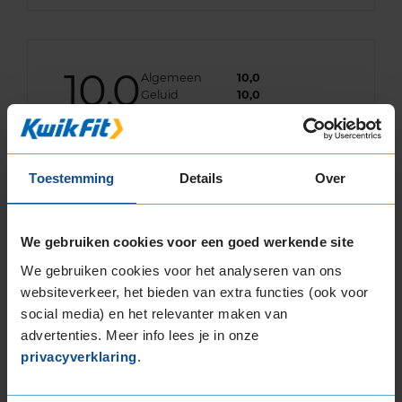
10,0
Algemeen
10,0
Geluid
10,0
Grip
10,0
Comfort
10,0
Band
215/70R15 109R
Datum beoordeling
7 augustus 2024
Toestemming
Details
Over
Type rijder
Sportief
Auto
FIAT Ducato 30 2.3 Multijet VAN 4-cil. D 131pk
Kilometer per jaar
25.000 tot 50.000 km
We gebruiken cookies voor een goed werkende site
We gebruiken cookies voor het analyseren van ons
websiteverkeer, het bieden van extra functies (ook voor
8,0
social media) en het relevanter maken van
Algemeen
8,0
advertenties. Meer info lees je in onze
Geluid
7,0
Grip
7,0
privacyverklaring
.
Comfort
7,0
Band
215/70R15 109R