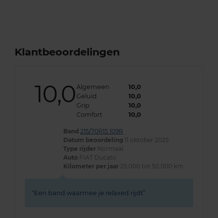
Klantbeoordelingen
10,0
Algemeen
10,0
Geluid
10,0
Grip
10,0
Comfort
10,0
Band
215/70R15 109R
Datum beoordeling
11 oktober 2025
Type rijder
Normaal
Auto
FIAT Ducato
Kilometer per jaar
25.000 tot 50.000 km
Een band waarmee je relaxed rijdt