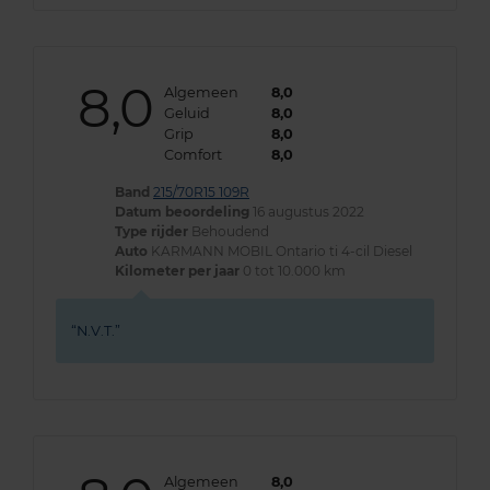
8,0
Algemeen
8,0
Geluid
8,0
Grip
8,0
Comfort
8,0
Band
215/70R15 109R
Datum beoordeling
16 augustus 2022
Type rijder
Behoudend
Auto
KARMANN MOBIL Ontario ti 4-cil Diesel
Kilometer per jaar
0 tot 10.000 km
N.V.T.
Algemeen
8,0