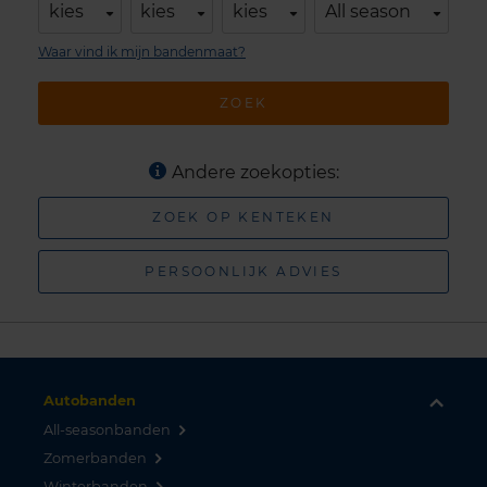
kies
kies
kies
All season
Waar vind ik mijn bandenmaat?
ZOEK
Andere zoekopties:
ZOEK OP KENTEKEN
PERSOONLIJK ADVIES
Autobanden
All-seasonbanden
Zomerbanden
Winterbanden