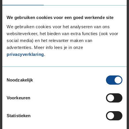
EU Bandenlabel
We gebruiken cookies voor een goed werkende site
We gebruiken cookies voor het analyseren van ons
Continental
VANCO 2 8PLY
websiteverkeer, het bieden van extra functies (ook voor
205/82R16 110 T
social media) en het relevanter maken van
advertenties. Meer info lees je in onze
privacyverklaring
.
Toestemmingsselectie
C
C
Noodzakelijk
Voorkeuren
72
Statistieken
B
A
C