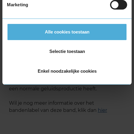
Marketing
Deze band is beoordeeld met het EU
brandstofefficiëntie-label C, wat overeen komt
met een goede brandstofefficiëntie.
Alle cookies toestaan
In de categorie grip op nat wegdek is deze band
gewaardeerd met een C-label, wat betekent dat
Selectie toestaan
deze band goede grip heeft bij natte
weersomstandigheden.
Enkel noodzakelijke cookies
De band heeft een extern rolgeluid van 72 dB
met B-notering, wat betekent dat deze band
een normale geluidsproductie heeft.
Wil je nog meer informatie over het
bandenlabel van deze band, klik dan
hier