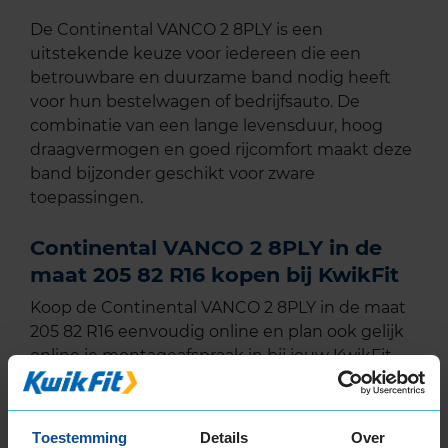
De Continental VANCO 2 8PLY is een
uitstekende keuze voor iedereen die een
betrouwbare en duurzame band nodig heeft
voor hun bestelwagen of bedrijfsauto. De
combinatie van een lange levensduur, hoog
draagvermogen en goed rijcomfort maakt deze
band bijzonder geschikt voor zware
toepassingen.
Continental VANCO 2 8PLY in de
maat 205 82 R16 kopen bij KwikFit
Koop de Continental VANCO 2 8PLY in de maat
205 82 R16 eenvoudig online en plan ook gelijk
online je montageafspraak in bij jouw KwikFit
vestiging.
Toestemming
Details
Over