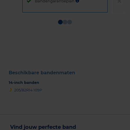
Bandengarantieplan
B
Item
1
of
3
Beschikbare bandenmaten
14-inch banden
205/82R14 109P
Vind jouw perfecte band