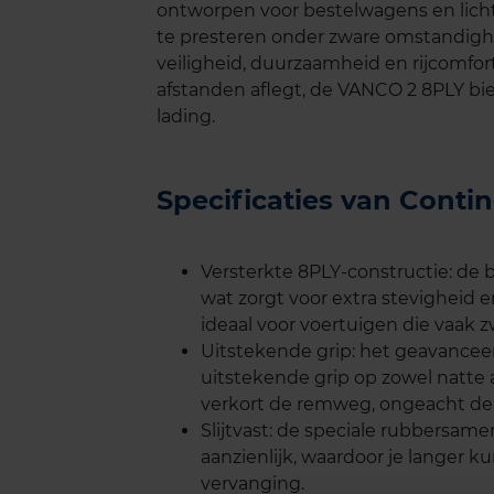
ontworpen voor bestelwagens en lich
te presteren onder zware omstandigh
veiligheid, duurzaamheid en rijcomfort
afstanden aflegt, de VANCO 2 8PLY bied
lading.
Specificaties van Cont
Versterkte 8PLY-constructie: de 
wat zorgt voor extra stevigheid
ideaal voor voertuigen die vaak z
Uitstekende grip: het geavancee
uitstekende grip op zowel natte a
verkort de remweg, ongeacht d
Slijtvast: de speciale rubbersam
aanzienlijk, waardoor je langer k
vervanging.