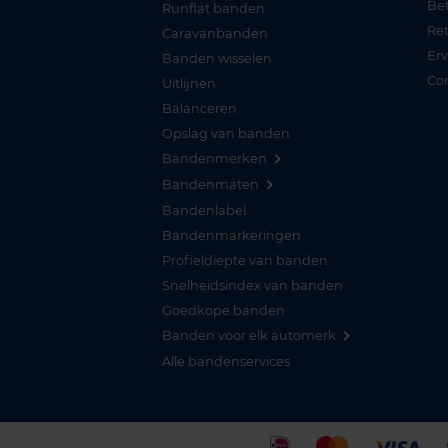
Be
Runflat banden
Re
Caravanbanden
Er
Banden wisselen
Co
Uitlijnen
Balanceren
Opslag van banden
Bandenmerken
Bandenmaten
Bandenlabel
Bandenmarkeringen
Profieldiepte van banden
Snelheidsindex van banden
Goedkope banden
Banden voor elk automerk
Alle bandenservices