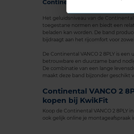
Continental VANCO 2 8PLY g
Het geluidsniveau van de Continental
toegestane normen en biedt een relatie
beladen kan worden. De band produceer
bijdraagt aan het rijcomfort voor zowe
De Continental VANCO 2 8PLY is een u
betrouwbare en duurzame band nodig 
De combinatie van een lange levensd
maakt deze band bijzonder geschikt v
Continental VANCO 2 8P
kopen bij KwikFit
Koop de Continental VANCO 2 8PLY in
ook gelijk online je montageafspraak in