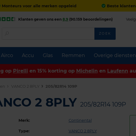
Monteurs voor alle merken opgeleid
Beste klanten
Klanten geven ons een
8,9
(90.159 beoordelingen)
Veelg
ZOEK
Airco
Accu
Glas
Remmen
Overige diensten
ng op
Pirelli
en 15% korting op
Michelin
en
Laufenn
au
den
VANCO 2 8PLY
205/82R14 109P
VANCO 2 8PLY
205/82R14 109P
Merk:
Continental
Type:
VANCO 2 8PLY