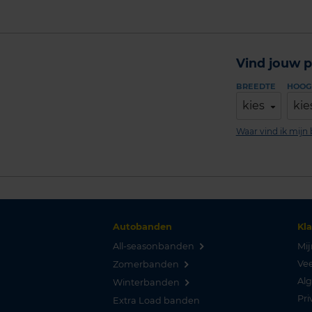
Vind jouw p
BREEDTE
HOOG
kies
kie
Waar vind ik mij
Autobanden
Kl
All-seasonbanden
Mij
Vee
Zomerbanden
Al
Winterbanden
Pri
Extra Load banden