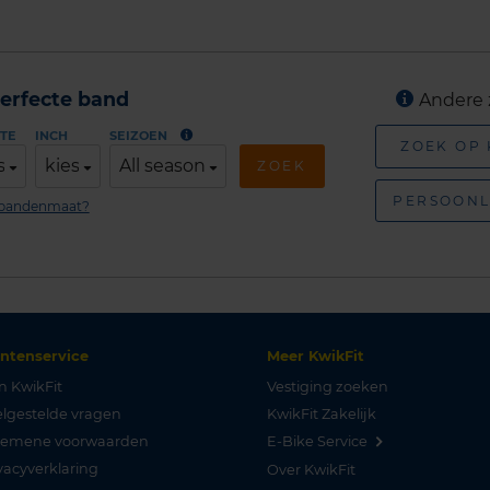
erfecte band
Andere 
TE
INCH
SEIZOEN
ZOEK OP
s
kies
All season
ZOEK
PERSOONL
n bandenmaat?
antenservice
Meer KwikFit
n KwikFit
Vestiging zoeken
lgestelde vragen
KwikFit Zakelijk
gemene voorwaarden
E-Bike Service
vacyverklaring
Over KwikFit