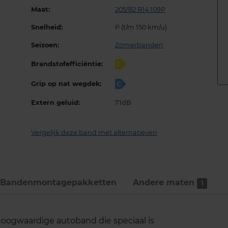
Maat:
205/82 R14 109P
Snelheid:
P (t/m 150 km/u)
Seizoen:
Zomerbanden
Brandstofefficiëntie:
C
Grip op nat wegdek:
C
Extern geluid:
71dB
Vergelijk deze band met alternatieven
Bandenmontage­pakketten
Andere maten
1
oogwaardige autoband die speciaal is