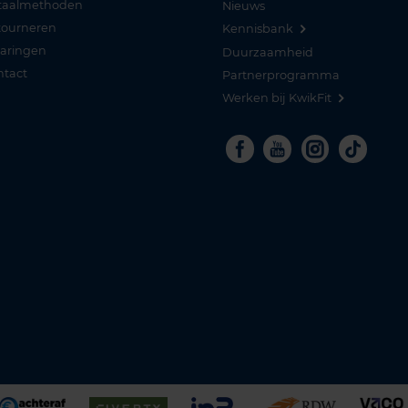
taalmethoden
Nieuws
tourneren
Kennisbank
varingen
Duurzaamheid
ntact
Partnerprogramma
Werken bij KwikFit
Facebook
Youtube
Instagra
Tikto