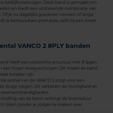
te bedrijfsvoertuigen. Deze band is gemaakt om
eden en biedt een uitstekende combinatie van
. Of je nu dagelijks goederen vervoert of lange
t je betrouwbare prestaties, zelfs bij een zware
inental VANCO 2 8PLY banden
band heeft een versterkte structuur met 8 lagen,
 en een hoger draagvermogen. Dit maakt de band
waar beladen zijn.
rde profiel van de VANCO 2 zorgt voor een
ls droge wegen. Dit verbetert de rijveiligheid en
e weersomstandigheden.
enstelling van de band verlengt de levensduur
unt rijden zonder je zorgen te maken over