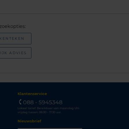
zoekopties:
 KENTEKEN
IJK ADVIES
Klantenservice
088 - 5945348
Lokaal tarief. Bereikbaar van maandag t/m
vrijdag tussen 08.00 - 17.30 uur.
Nieuwsbrief