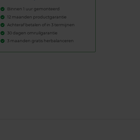
Binnen 1 uur gemonteerd
12 maanden productgarantie
Achteraf betalen of in 3 termijnen
30 dagen omruilgarantie
3 maanden gratis herbalanceren