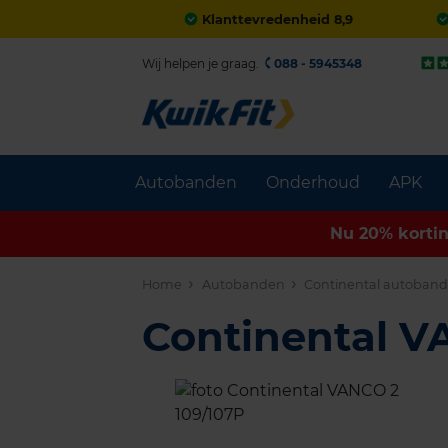
Klanttevredenheid 8,9
Wij helpen je graag.
088 - 5945348
Autobanden
Onderhoud
APK
Nu 20% korti
Home
Autobanden
Continental autoban
Continental 