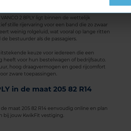
eluid
 VANCO 2 8PLY ligt binnen de wettelijk
f stille rijervaring voor een band die zo zwaar
t weinig rolgeluid, wat vooral op lange ritten
l de bestuurder als de passagiers.
itstekende keuze voor iedereen die een
heeft voor hun bestelwagen of bedrijfsauto.
uur, hoog draagvermogen en goed rijcomfort
oor zware toepassingen.
LY in de maat 205 82 R14
 de maat 205 82 R14 eenvoudig online en plan
 bij jouw KwikFit vestiging.