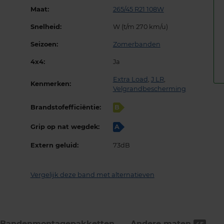
Maat:
265/45 R21 108W
Snelheid:
W (t/m 270 km/u)
Seizoen:
Zomerbanden
4x4:
Ja
Extra Load
,
J LR
,
Kenmerken:
Velgrandbescherming
Brandstofefficiëntie:
B
Grip op nat wegdek:
A
Extern geluid:
73dB
Vergelijk deze band met alternatieven
Bandenmontage­pakketten
Andere maten