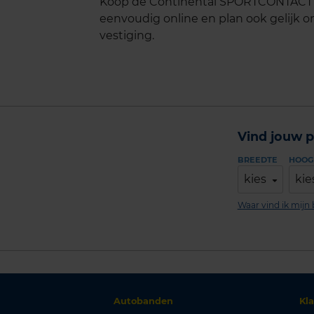
Koop de Continental SPORTCONTACT 5 
eenvoudig online en plan ook gelijk on
vestiging.
Vind jouw p
BREEDTE
HOOG
kies
kie
Waar vind ik mij
Autobanden
Kl