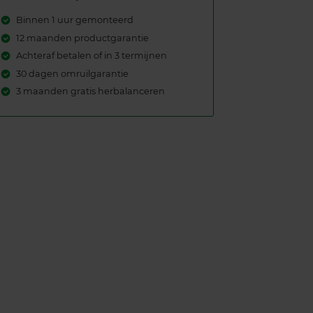
Binnen 1 uur gemonteerd
12 maanden productgarantie
Achteraf betalen of in 3 termijnen
30 dagen omruilgarantie
3 maanden gratis herbalanceren