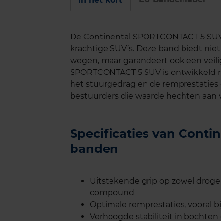
In het kort
De Continental SPORTCONTACT 5 SUV 
krachtige SUV’s. Deze band biedt niet
wegen, maar garandeert ook een veilig
SPORTCONTACT 5 SUV is ontwikkeld m
het stuurgedrag en de remprestaties 
bestuurders die waarde hechten aan vei
Specificaties van Cont
banden
Uitstekende grip op zowel droge 
compound
Optimale remprestaties, vooral b
Verhoogde stabiliteit in bochte