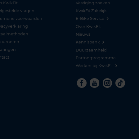
n KwikFit
Vestiging zoeken
lgestelde vragen
KwikFit Zakelijk
gemene voorwaarden
E-Bike Service
vacyverklaring
Over KwikFit
taalmethoden
Nieuws
tourneren
Kennisbank
varingen
Duurzaamheid
ntact
Partnerprogramma
Werken bij KwikFit
Facebook
Youtube
Instagra
Tikto