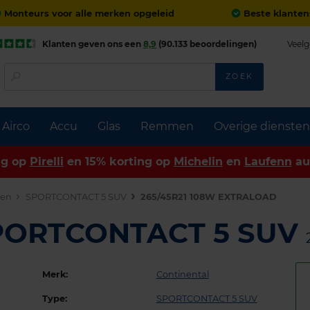
Monteurs voor alle merken opgeleid
Beste klanten
Klanten geven ons een
8,9
(90.133 beoordelingen)
Veelg
ZOEK
Airco
Accu
Glas
Remmen
Overige diensten
ng op
Pirelli
en 15% korting op
Michelin
en
Laufenn
au
den
SPORTCONTACT 5 SUV
265/45R21 108W EXTRALOAD
SPORTCONTACT 5 SUV
Merk:
Continental
Type:
SPORTCONTACT 5 SUV