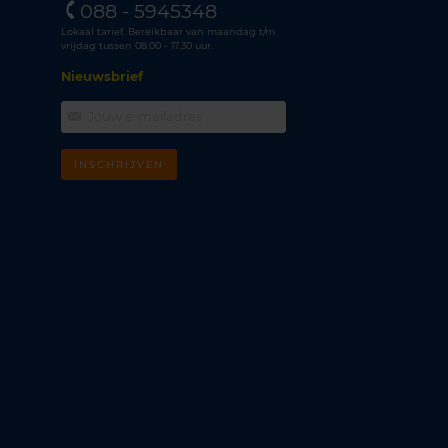
088 - 5945348
Lokaal tarief. Bereikbaar van maandag t/m
vrijdag tussen 08.00 - 17.30 uur.
Nieuwsbrief
INSCHRIJVEN
m
k