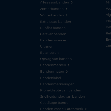
All-seasonbanden
Mij
Vee
Zomerbanden
Al
Winterbanden
Pri
Extra Load banden
Be
Runflat banden
Re
Caravanbanden
Er
Banden wisselen
Co
Uitlijnen
Balanceren
Opslag van banden
Bandenmerken
Bandenmaten
Bandenlabel
Bandenmarkeringen
Profieldiepte van banden
Snelheidsindex van banden
Goedkope banden
Banden voor elk automerk