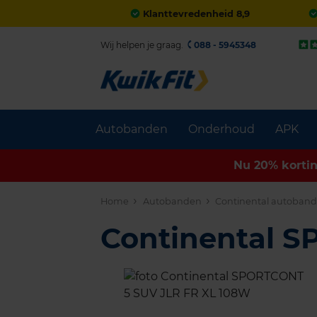
Klanttevredenheid 8,9
Wij helpen je graag.
088 - 5945348
Autobanden
Onderhoud
APK
Nu 20% korti
Home
Autobanden
Continental autoban
Continental 