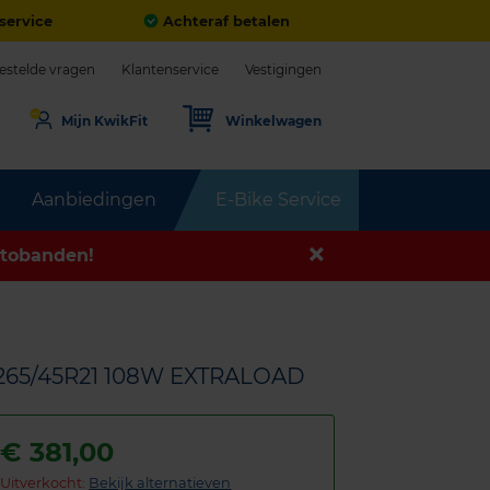
service
Achteraf betalen
estelde vragen
Klantenservice
Vestigingen
Mijn KwikFit
Winkelwagen
Aanbiedingen
E-Bike Service
tobanden!
265/45R21 108W EXTRALOAD
€
381,00
Uitverkocht:
Bekijk alternatieven