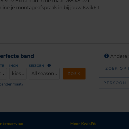
SUV Extra load in de maat 265 45 R21
line je montageafspraak in bij jouw KwikFit
erfecte band
Andere 
TE
INCH
SEIZOEN
ZOEK OP
s
kies
All season
ZOEK
PERSOONL
n bandenmaat?
antenservice
Meer KwikFit