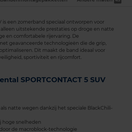
45
is een zomerband speciaal ontworpen voor
 alleen uitstekende prestaties op droge en natte
e en comfortabele rijervaring. De
et geavanceerde technologieën die de grip,
optimaliseren. Dit maakt de band ideaal voor
ligheid, sportiviteit en rijcomfort.
inental SPORTCONTACT 5 SUV
als natte wegen dankzij het speciale BlackChili-
ij hoge snelheden
n door de macroblock-technologie