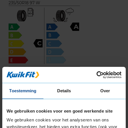
235/50R18 97 W
A
C
71
B
A
C
Toestemming
Details
Over
Deze band is beoordeeld met het EU
brandstofefficiëntie-label C, wat overeen komt
We gebruiken cookies voor een goed werkende site
met een goede brandstofefficiëntie.
We gebruiken cookies voor het analyseren van ons
websiteverkeer, het bieden van extra functies (ook voor