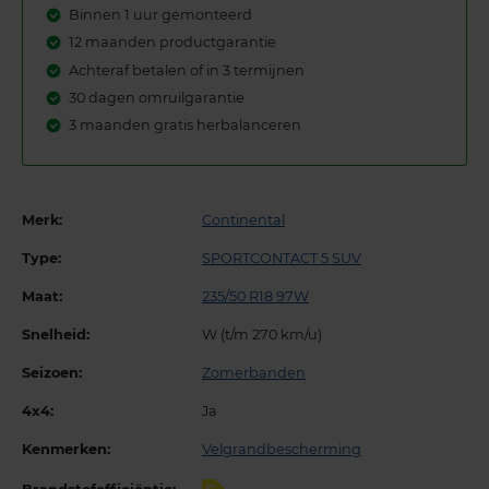
Binnen 1 uur gemonteerd
12 maanden productgarantie
Achteraf betalen of in 3 termijnen
30 dagen omruilgarantie
3 maanden gratis herbalanceren
Merk:
Continental
Type:
SPORTCONTACT 5 SUV
Maat:
235/50 R18 97W
Snelheid:
W (t/m 270 km/u)
Seizoen:
Zomerbanden
4x4:
Ja
Kenmerken:
Velgrandbescherming