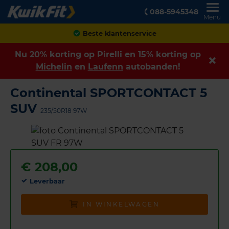
088-5945348
Menu
Achteraf betalen
Nu 20% korting op
Pirelli
en 15% korting op
Michelin
en
Laufenn
autobanden!
Continental SPORTCONTACT 5
SUV
235/50R18 97W
€
208,00
Leverbaar
IN WINKELWAGEN