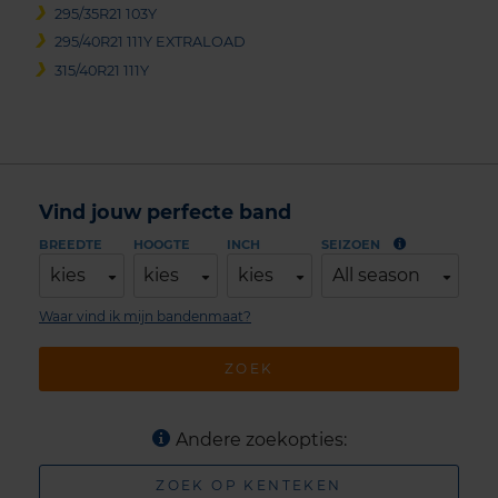
295/35R21 103Y
295/40R21 111Y EXTRALOAD
315/40R21 111Y
Vind jouw perfecte band
BREEDTE
HOOGTE
INCH
SEIZOEN
kies
kies
kies
All season
Waar vind ik mijn bandenmaat?
ZOEK
Andere zoekopties:
ZOEK OP KENTEKEN