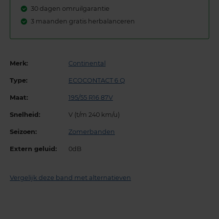
30 dagen omruilgarantie
3 maanden gratis herbalanceren
Merk:
Continental
Type:
ECOCONTACT 6 Q
Maat:
195/55 R16 87V
Snelheid:
V (t/m 240 km/u)
Seizoen:
Zomerbanden
Extern geluid:
0dB
Vergelijk deze band met alternatieven