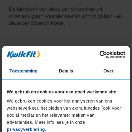
De fabrikant van deze band heeft op dit
moment geen waarde voor extern rolgeluid van
deze band beschikbaar.
Alternatief voor deze band
A-merk alternatief
Bridgestone TURANZA 6
Toestemming
Details
Over
Zomerband
195/55 R16 87V
(
288 reviews
)
We gebruiken cookies voor een goed werkende site
Snelheidsindex:
V
We gebruiken cookies voor het analyseren van ons
websiteverkeer, het bieden van extra functies (ook voor
69dB
B
A
social media) en het relevanter maken van
€ 149,00
advertenties. Meer info lees je in onze
privacyverklaring
.