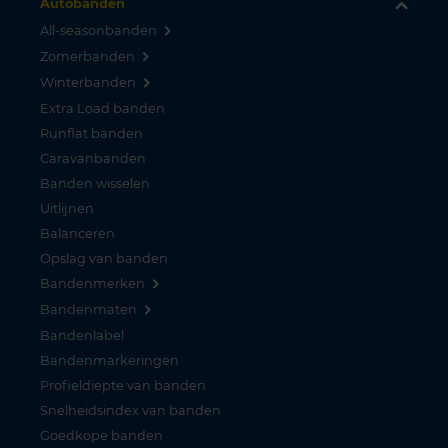
Autobanden
All-seasonbanden
Zomerbanden
Winterbanden
Extra Load banden
Runflat banden
Caravanbanden
Banden wisselen
Uitlijnen
Balanceren
Opslag van banden
Bandenmerken
Bandenmaten
Bandenlabel
Bandenmarkeringen
Profieldiepte van banden
Snelheidsindex van banden
Goedkope banden