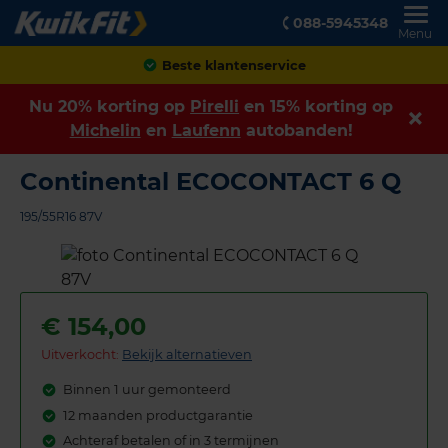
088-5945348
Menu
Achteraf betalen
Nu 20% korting op
Pirelli
en 15% korting op
Michelin
en
Laufenn
autobanden!
Continental ECOCONTACT 6 Q
195/55R16 87V
€
154,00
Uitverkocht:
Bekijk alternatieven
Binnen 1 uur gemonteerd
12 maanden productgarantie
Achteraf betalen of in 3 termijnen