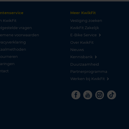
antenservice
Meer KwikFit
n KwikFit
Vestiging zoeken
lgestelde vragen
KwikFit Zakelijk
gemene voorwaarden
E-Bike Service
vacyverklaring
Over KwikFit
taalmethoden
Nieuws
tourneren
Kennisbank
varingen
Duurzaamheid
ntact
Partnerprogramma
Werken bij KwikFit
Facebook
Youtube
Instagra
Tikto