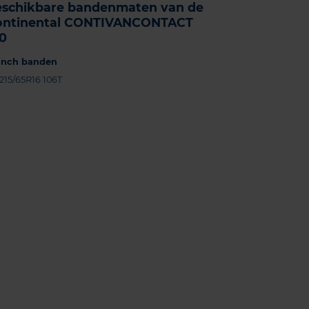
eschikbare bandenmaten van de
ontinental CONTIVANCONTACT
00
-inch banden
215/65R16 106T