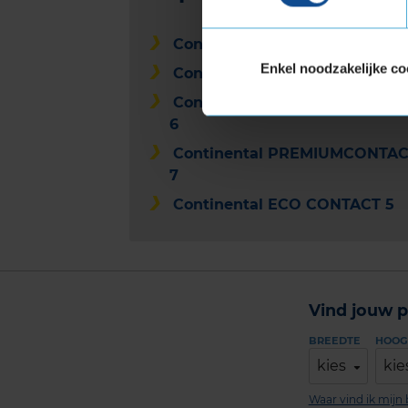
Continental ECO CONTACT 6
Enkel noodzakelijke co
Continental ULTRACONTACT
Continental PREMIUMCONTA
6
Continental PREMIUMCONTA
7
Continental ECO CONTACT 5
Vind jouw p
BREEDTE
HOOG
kies
kie
Waar vind ik mij