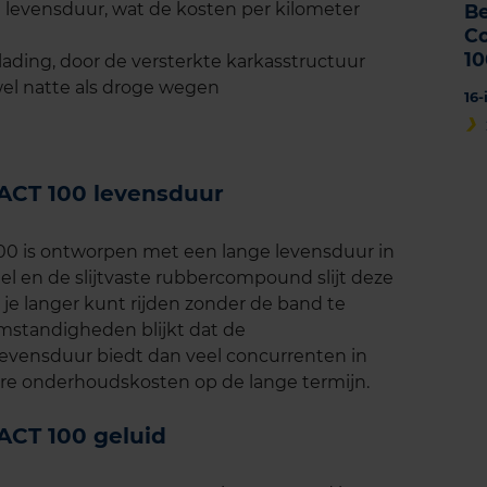
re levensduur, wat de kosten per kilometer
B
C
1
belading, door de versterkte karkasstructuur
el natte als droge wegen
16
CT 100 levensduur
 is ontworpen met een lange levensduur in
el en de slijtvaste rubbercompound slijt deze
 je langer kunt rijden zonder de band te
mstandigheden blijkt dat de
vensduur biedt dan veel concurrenten in
gere onderhoudskosten op de lange termijn.
CT 100 geluid