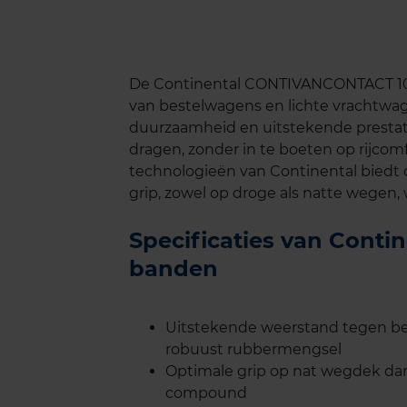
De Continental CONTIVANCONTACT 100
van bestelwagens en lichte vrachtwage
duurzaamheid en uitstekende prestat
dragen, zonder in te boeten op rijcomf
technologieën van Continental bied
grip, zowel op droge als natte wegen, w
Specificaties van Cont
banden
Uitstekende weerstand tegen be
robuust rubbermengsel
Optimale grip op nat wegdek dank
compound