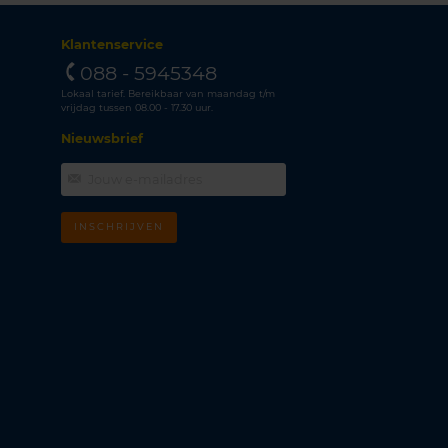
Klantenservice
088 - 5945348
Lokaal tarief. Bereikbaar van maandag t/m
vrijdag tussen 08.00 - 17.30 uur.
Nieuwsbrief
INSCHRIJVEN
m
k