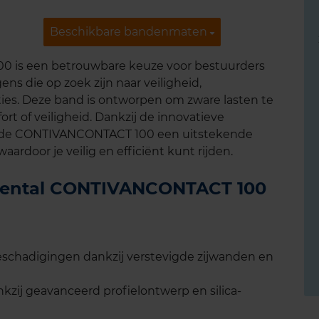
Beschikbare bandenmaten
Beschikbare bandenmaten
 is een betrouwbare keuze voor bestuurders
ns die op zoek zijn naar veiligheid,
ies. Deze band is ontworpen om zware lasten te
ort of veiligheid. Dankzij de innovatieve
t de CONTIVANCONTACT 100 een uitstekende
aardoor je veilig en efficiënt kunt rijden.
inental CONTIVANCONTACT 100
schadigingen dankzij verstevigde zijwanden en
zij geavanceerd profielontwerp en silica-