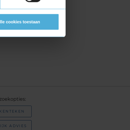
lle cookies toestaan
zoekopties:
 KENTEKEN
IJK ADVIES