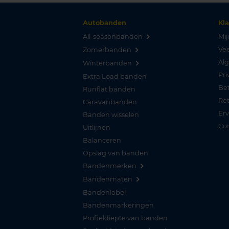
Autobanden
Kl
All-seasonbanden
Mij
Vee
Zomerbanden
Al
Winterbanden
Pri
Extra Load banden
Be
Runflat banden
Re
Caravanbanden
Er
Banden wisselen
Co
Uitlijnen
Balanceren
Opslag van banden
Bandenmerken
Bandenmaten
Bandenlabel
Bandenmarkeringen
Profieldiepte van banden