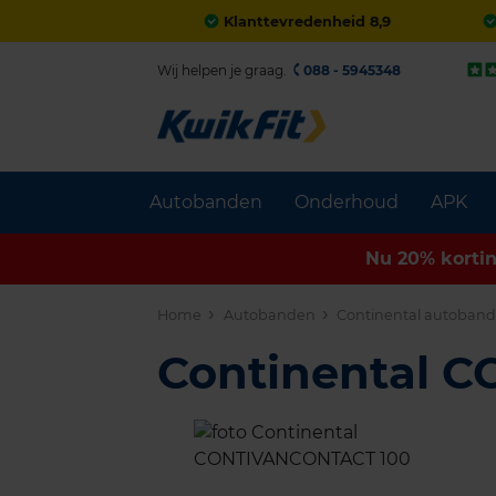
Klanttevredenheid 8,9
Wij helpen je graag.
088 - 5945348
Autobanden
Onderhoud
APK
Nu 20% korti
Home
Autobanden
Continental autoban
Continental 