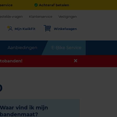
service
Achteraf betalen
estelde vragen
Klantenservice
Vestigingen
Mijn KwikFit
Winkelwagen
Aanbiedingen
E-Bike Service
tobanden!
0
Waar vind ik mijn
bandenmaat?