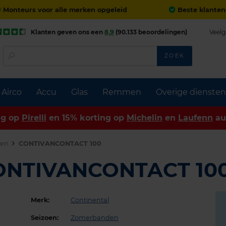
Monteurs voor alle merken opgeleid
Beste klanten
Klanten geven ons een
8,9
(90.133 beoordelingen)
Veelg
ZOEK
Airco
Accu
Glas
Remmen
Overige diensten
ng op
Pirelli
en 15% korting op
Michelin
en
Laufenn
au
den
CONTIVANCONTACT 100
CONTIVANCONTACT 10
Merk:
Continental
Seizoen:
Zomerbanden