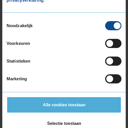
privacyverklaring
.
Bridgestone
TURANZA T005 DRIVEGUARD
215/55R16 97 W
Toestemmingsselectie
Noodzakelijk
A
Voorkeuren
C
Statistieken
Marketing
72
B
A
C
Alle cookies toestaan
Deze band is beoordeeld met het EU
brandstofefficiëntie-label C, wat overeen komt
Selectie toestaan
met een goede brandstofefficiëntie.