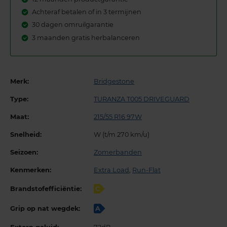
Achteraf betalen of in 3 termijnen
30 dagen omruilgarantie
3 maanden gratis herbalanceren
Merk:
Bridgestone
Type:
TURANZA T005 DRIVEGUARD
Maat:
215/55 R16 97W
Snelheid:
W (t/m 270 km/u)
Seizoen:
Zomerbanden
Kenmerken:
Extra Load
,
Run-Flat
Brandstofefficiëntie:
C
Grip op nat wegdek:
A