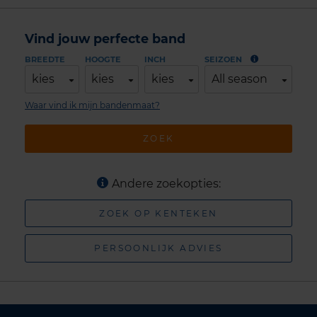
Vind jouw perfecte band
BREEDTE
HOOGTE
INCH
SEIZOEN
kies
kies
kies
All season
Waar vind ik mijn bandenmaat?
ZOEK
Andere zoekopties:
ZOEK OP KENTEKEN
PERSOONLIJK ADVIES