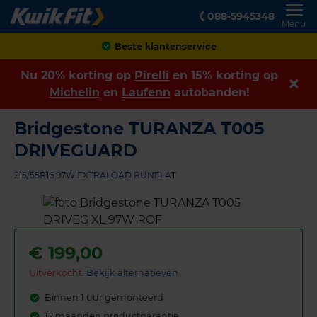
088-5945348
Menu
Achteraf betalen
Nu 20% korting op
Pirelli
en 15% korting op
Michelin
en
Laufenn
autobanden!
Bridgestone TURANZA T005
DRIVEGUARD
215/55R16 97W EXTRALOAD RUNFLAT
€
199,00
Uitverkocht:
Bekijk alternatieven
Binnen 1 uur gemonteerd
12 maanden productgarantie