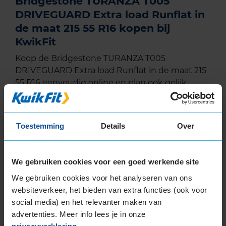
Bridgestone TURANZA T005
DRIVEGUARD Extra load Runflat in
de maat 215 55 R16 kopen bij
KwikFit
Koop de Bridgestone TURANZA T005
DRIVEGUARD Extra load Runflat in de maat 215
55 R16 eenvoudig online en plan ook gelijk
online je montageafspraak in bij jouw KwikFit
vestiging.
Toestemming
Details
Over
Lees meer informatie over de maat van deze
autoband:
215 55 R16
We gebruiken cookies voor een goed werkende site
We gebruiken cookies voor het analyseren van ons
EU Bandenlabel
websiteverkeer, het bieden van extra functies (ook voor
social media) en het relevanter maken van
advertenties. Meer info lees je in onze