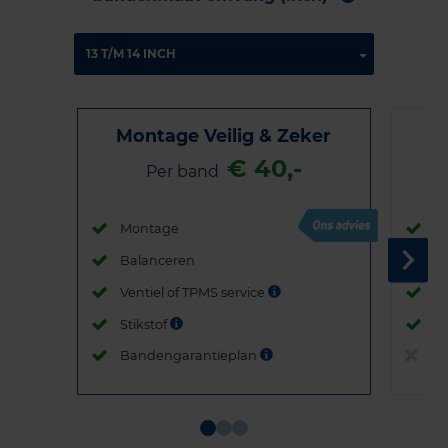
Montage Veilig & Zeker
€ 40,-
Per band
Montage
M
Balanceren
B
Ventiel of TPMS service
Ve
Stikstof
St
Bandengarantieplan
B