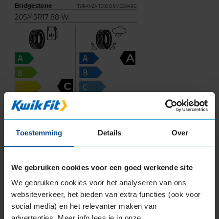
Bridgestone
TURANZA T005 DRIVEGUARD
205/45R17 88 W
A
C
Toestemming
Details
Over
72
B
A
C
We gebruiken cookies voor een goed werkende site
We gebruiken cookies voor het analyseren van ons
Deze band is beoordeeld met het EU
websiteverkeer, het bieden van extra functies (ook voor
brandstofefficiëntie-label C, wat overeen komt
social media) en het relevanter maken van
met een goede brandstofefficiëntie.
advertenties. Meer info lees je in onze