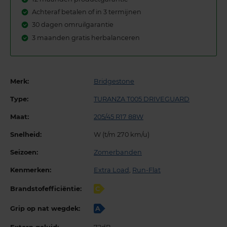
Achteraf betalen of in 3 termijnen
30 dagen omruilgarantie
3 maanden gratis herbalanceren
Merk:
Bridgestone
Type:
TURANZA T005 DRIVEGUARD
Maat:
205/45 R17 88W
Snelheid:
W (t/m 270 km/u)
Seizoen:
Zomerbanden
Kenmerken:
Extra Load
,
Run-Flat
Brandstofefficiëntie:
C
Grip op nat wegdek:
A