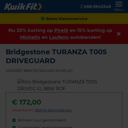
088-5945348
Menu
Beste klantenservice
Nu 20% korting op
Pirelli
en 15% korting op
Michelin
en
Laufenn
autobanden!
Bridgestone TURANZA T005
DRIVEGUARD
205/45R17 88W EXTRALOAD RUNFLAT
€
172,00
Uitverkocht:
Bekijk alternatieven
Binnen 1 uur gemonteerd
12 maanden productgarantie