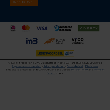
INSCHRIJVEN
©
KwikFit Nederland B.V., Daltonstraat 17, 3846BX Harderwijk, KvK 08017845 |
Algemene voorwaarden
•
Privacyverklaring
•
Cookiebeleid
•
Disclaimer
This site is protected by reCAPTCHA and the Google
Privacy Policy
and
Terms of
Service
apply.