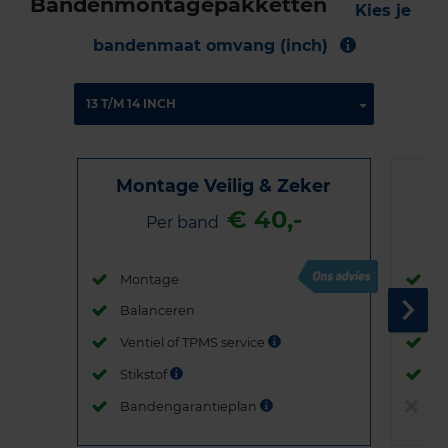
Bandenmontagepakketten
Kies je
bandenmaat omvang (inch)
Montage Veilig & Zeker
€ 40,-
Per band
Montage
M
Balanceren
B
Ventiel of TPMS service
Ve
Stikstof
St
Bandengarantieplan
B