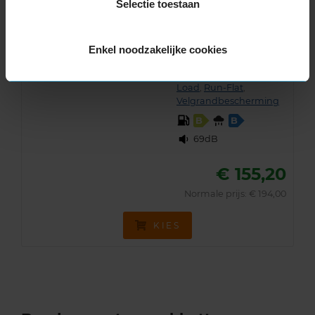
Zomerband
205/45 R17 88W
Selectie toestaan
(
365 reviews
)
Enkel noodzakelijke cookies
Snelheidsindex:
W
Kenmerken:
Extra
Load
,
Run-Flat
,
Velgrandbescherming
B
B
69dB
€ 155,20
Normale prijs: € 194,00
KIES