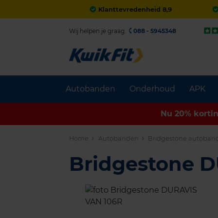
Klanttevredenheid 8,9
Wij helpen je graag.
088 - 5945348
Autobanden
Onderhoud
APK
Nu 20% korti
Home
Autobanden
Bridgestone autoban
Bridgestone 