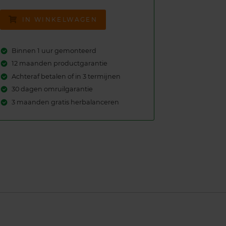
IN WINKELWAGEN
Binnen 1 uur gemonteerd
12 maanden productgarantie
Achteraf betalen of in 3 termijnen
30 dagen omruilgarantie
3 maanden gratis herbalanceren