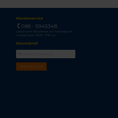
Klantenservice
088 - 5945348
Lokaal tarief. Bereikbaar van maandag t/m
vrijdag tussen 08.00 - 17.30 uur.
Nieuwsbrief
INSCHRIJVEN
m
k