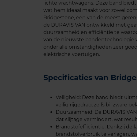
lichte vrachtwagens. Deze band biedt
wat hem ideaal maakt voor zowel comm
Bridgestone, een van de meest gere
de DURAVIS VAN ontwikkeld met geav
duurzaamheid en efficiëntie te waarb
van de nieuwste bandentechnologie v
onder alle omstandigheden zeer goed 
elektrische voertuigen.
Specificaties van Brid
Veiligheid: Deze band biedt uit
veilig rijgedrag, zelfs bij zware be
Duurzaamheid: De DURAVIS VAN 
dat slijtage vermindert, wat resu
Brandstofefficiëntie: Dankzij de
brandstofverbruik te verlagen, wa