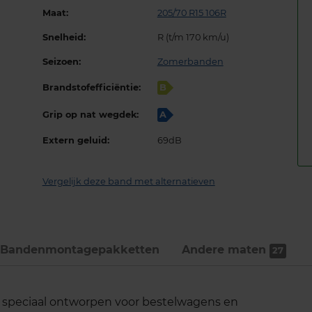
Maat:
205/70 R15 106R
Snelheid:
R (t/m 170 km/u)
Seizoen:
Zomerbanden
Brandstofefficiëntie:
B
Grip op nat wegdek:
A
Extern geluid:
69dB
Vergelijk deze band met alternatieven
Bandenmontage­pakketten
Andere maten
27
 speciaal ontworpen voor bestelwagens en