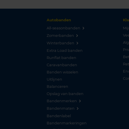
Autobanden
Kl
All-seasonbanden
Mij
Vee
Zomerbanden
Al
Winterbanden
Pri
Extra Load banden
Be
Runflat banden
Re
Caravanbanden
Er
Banden wisselen
Co
Uitlijnen
Balanceren
Opslag van banden
Bandenmerken
Bandenmaten
Bandenlabel
Bandenmarkeringen