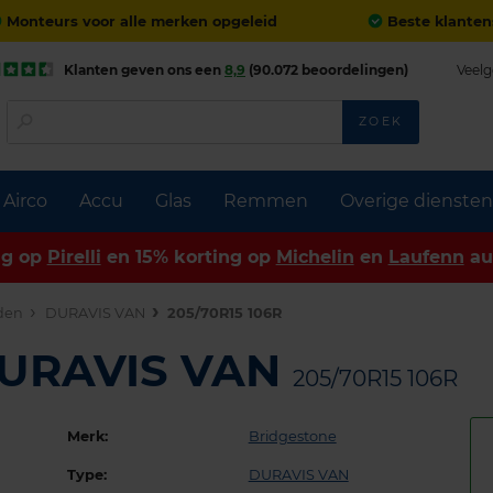
Monteurs voor alle merken opgeleid
Beste klanten
Klanten geven ons een
8,9
(90.072 beoordelingen)
Veelg
ZOEK
Airco
Accu
Glas
Remmen
Overige diensten
ng op
Pirelli
en 15% korting op
Michelin
en
Laufenn
au
den
DURAVIS VAN
205/70R15 106R
DURAVIS VAN
205/70R15 106R
Merk:
Bridgestone
Type:
DURAVIS VAN