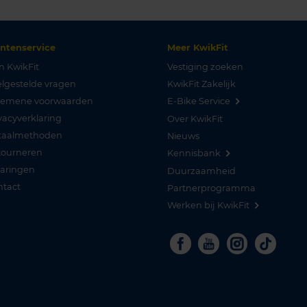
antenservice
Meer KwikFit
n KwikFit
Vestiging zoeken
lgestelde vragen
KwikFit Zakelijk
gemene voorwaarden
E-Bike Service
vacyverklaring
Over KwikFit
taalmethoden
Nieuws
tourneren
Kennisbank
varingen
Duurzaamheid
ntact
Partnerprogramma
Werken bij KwikFit
Facebook
Youtube
Instagra
Tikto