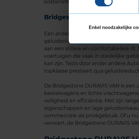
kosteneffectieve keuze voor bestuurd
Bridgestone DURAVIS VAN g
Enkel noodzakelijke co
Een ander belangrijk aspect van de B
geluidsniveau. De band is ontworpen o
aan een stillere en comfortabelere rit. 
voertuigen die vaak in stedelijke geb
kan zijn. Tests door onder andere Au
topklasse presteert qua geluidsreduct
De Bridgestone DURAVIS VAN is een u
bestelwagens en lichte vrachtwagens 
veiligheid en efficiëntie. Met zijn la
eigenschappen en lage geluidsniveau 
commerciële als privégebruik. Of u nu
vervoert, de Bridgestone DURAVIS VAN 