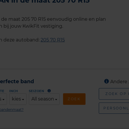
N in de maat 205 70 R15
de maat 205 70 R15 eenvoudig online en plan
 bij jouw KwikFit vestiging.
an deze autoband:
205 70 R15
erfecte band
Andere 
TE
INCH
SEIZOEN
ZOEK OP
s
kies
All season
ZOEK
PERSOONL
n bandenmaat?