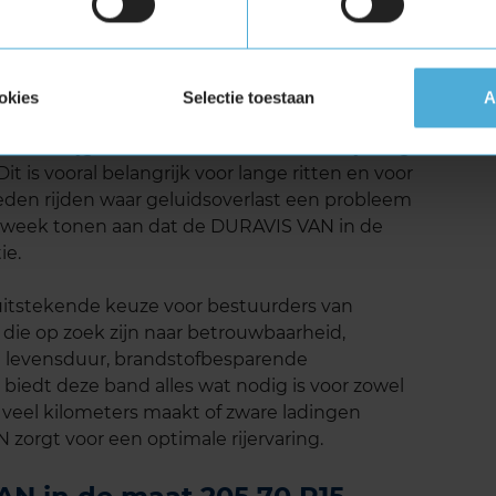
ers die veel kilometers maken.
eluid
okies
Selectie toestaan
A
ridgestone DURAVIS VAN is het lage
m het rijgeluid te minimaliseren, wat bijdraagt
Dit is vooral belangrijk voor lange ritten en voor
ieden rijden waar geluidsoverlast een probleem
toweek tonen aan dat de DURAVIS VAN in de
ie.
itstekende keuze voor bestuurders van
die op zoek zijn naar betrouwbaarheid,
nge levensduur, brandstofbesparende
biedt deze band alles wat nodig is voor zowel
 veel kilometers maakt of zware ladingen
zorgt voor een optimale rijervaring.