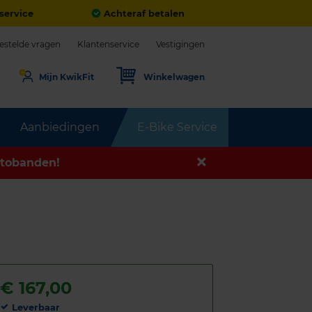
service
Achteraf betalen
estelde vragen
Klantenservice
Vestigingen
Mijn KwikFit
Winkelwagen
Aanbiedingen
E-Bike Service
tobanden!
€
167,00
Leverbaar