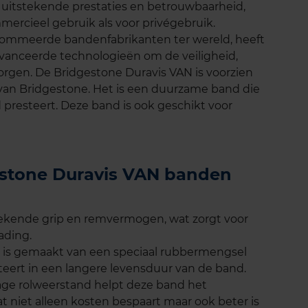
 uitstekende prestaties en betrouwbaarheid,
ercieel gebruik als voor privégebruik.
nommeerde bandenfabrikanten ter wereld, heeft
anceerde technologieën om de veiligheid,
orgen. De Bridgestone Duravis VAN is voorzien
an Bridgestone. Het is een duurzame band die
presteert. Deze band is ook geschikt voor
gestone Duravis VAN banden
stekende grip en remvermogen, wat zorgt voor
lading.
is gemaakt van een speciaal rubbermengsel
lteert in een langere levensduur van de band.
 lage rolweerstand helpt deze band het
t niet alleen kosten bespaart maar ook beter is