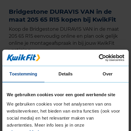
Bridgestone DURAVIS VAN in de
maat 205 65 R15 kopen bij KwikFit
Koop de Bridgestone DURAVIS VAN in de maat
205 65 R15 eenvoudig online en plan ook gelijk
online je montageafspraak in bij jouw KwikFit
vestiging.
Toestemming
Details
Over
EU Bandenlabel
We gebruiken cookies voor een goed werkende site
Bridgestone
DURAVIS VAN
We gebruiken cookies voor het analyseren van ons
205/65R15 102 T
websiteverkeer, het bieden van extra functies (ook voor
social media) en het relevanter maken van
advertenties. Meer info lees je in onze