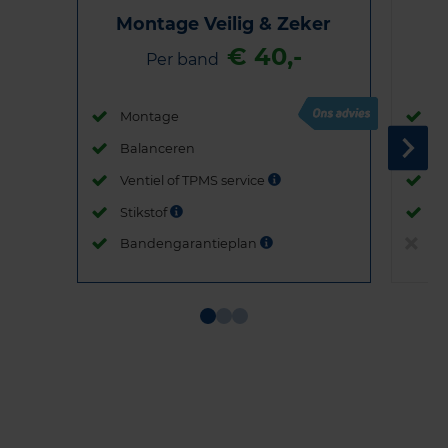
Montage Veilig & Zeker
€ 40,-
Per band
Montage
M
Balanceren
B
Ventiel of TPMS service
Ve
Stikstof
St
Bandengarantieplan
B
Item
1
of
3