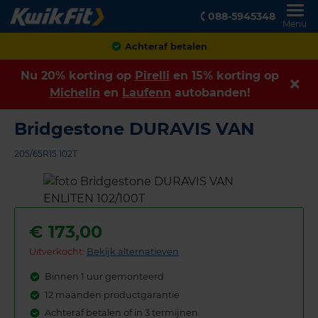
088-5945348
Menu
Achteraf betalen
Nu 20% korting op
Pirelli
en 15% korting op
Michelin
en
Laufenn
autobanden!
Bridgestone DURAVIS VAN
205/65R15 102T
€
173,00
Uitverkocht:
Bekijk alternatieven
Binnen 1 uur gemonteerd
12 maanden productgarantie
Achteraf betalen of in 3 termijnen