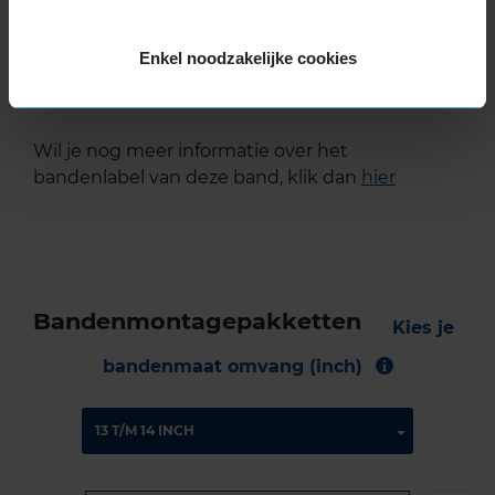
De band heeft een extern rolgeluid van 69 dB
Enkel noodzakelijke cookies
met A-notering, wat betekent dat deze band
een stille geluidsproductie heeft.
Wil je nog meer informatie over het
bandenlabel van deze band, klik dan
hier
Bandenmontagepakketten
Kies je
bandenmaat omvang (inch)