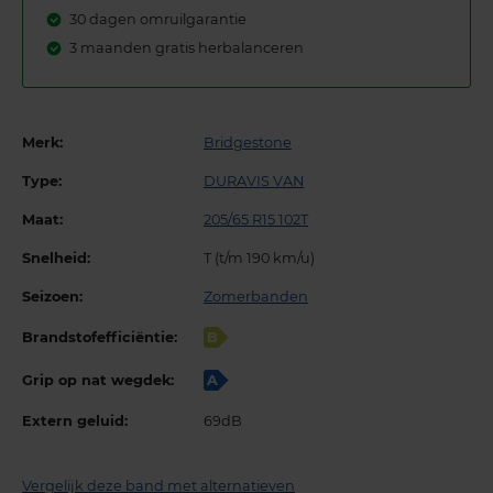
30 dagen omruilgarantie
3 maanden gratis herbalanceren
Merk:
Bridgestone
Type:
DURAVIS VAN
Maat:
205/65 R15 102T
Snelheid:
T (t/m 190 km/u)
Seizoen:
Zomerbanden
Brandstofefficiëntie:
B
Grip op nat wegdek:
A
Extern geluid:
69dB
Vergelijk deze band met alternatieven