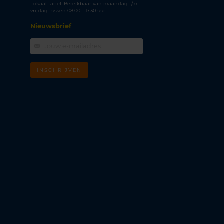
Lokaal tarief. Bereikbaar van maandag t/m
vrijdag tussen 08.00 - 17.30 uur.
Nieuwsbrief
INSCHRIJVEN
m
k