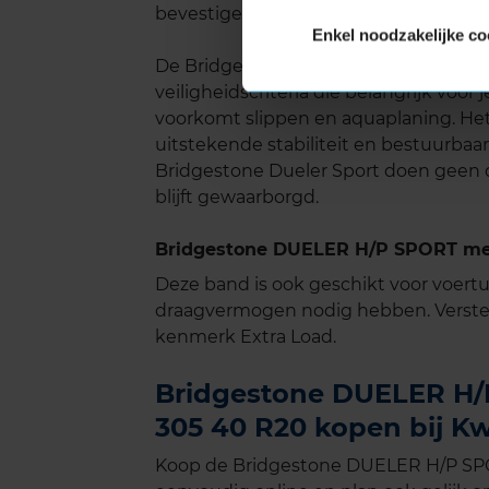
bevestigen dat het geluidsniveau van 
Enkel noodzakelijke co
De Bridgestone Dueler H/P Sport staat 
veiligheidscriteria die belangrijk voo
voorkomt slippen en aquaplaning. Het
uitstekende stabiliteit en bestuurbaar
Bridgestone Dueler Sport doen geen con
blijft gewaarborgd.
Bridgestone DUELER H/P SPORT met
Deze band is ook geschikt voor voer
draagvermogen nodig hebben. Verste
kenmerk Extra Load.
Bridgestone DUELER H/P
305 40 R20 kopen bij Kw
Koop de Bridgestone DUELER H/P SPO