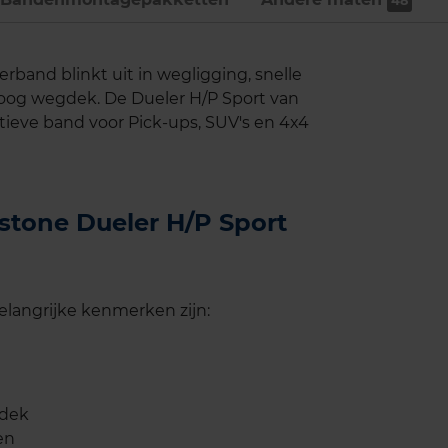
48
band blinkt uit in wegligging, snelle
roog wegdek. De Dueler H/P Sport van
tieve band voor Pick-ups, SUV's en 4x4
estone Dueler H/P Sport
langrijke kenmerken zijn:
gdek
en