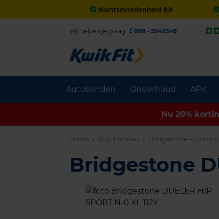
Klanttevredenheid 8,9
Wij helpen je graag.
088 - 5945348
Autobanden
Onderhoud
APK
Nu 20% korti
Home
Autobanden
Bridgestone autoban
Bridgestone 