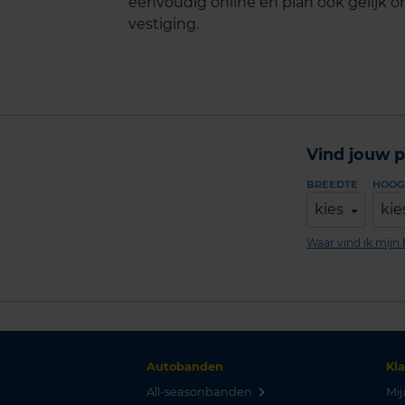
eenvoudig online en plan ook gelijk on
vestiging.
Vind jouw p
BREEDTE
HOOG
kies
kie
Waar vind ik mij
Autobanden
Kl
All-seasonbanden
Mij