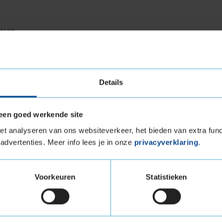
uur
ntworpen met duurzaamheid in gedachten.
en materialen hebben deze banden een langere
 hun klasse. Onafhankelijke tests van onder
Details
lijtvastheid van deze banden bovengemiddeld
 banden kunt genieten voordat ze aan vervanging
een goed werkende site
end is.
t analyseren van ons websiteverkeer, het bieden van extra func
advertenties. Meer info lees je in onze
privacyverklaring
.
ctor zijn bij de keuze van banden, vooral voor
Voorkeuren
Statistieken
ijden. De DUELER H/P SPORT banden scoren
aal ontworpen profiel en de gebruikte
s het rijden, wat bijdraagt aan een
lijke tests door ADAC en andere organisaties