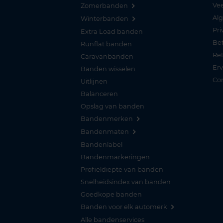
Vee
Zomerbanden
Al
Winterbanden
Pri
Extra Load banden
Be
Runflat banden
Re
Caravanbanden
Er
Banden wisselen
Co
Uitlijnen
Balanceren
Opslag van banden
Bandenmerken
Bandenmaten
Bandenlabel
Bandenmarkeringen
Profieldiepte van banden
Snelheidsindex van banden
Goedkope banden
Banden voor elk automerk
Alle bandenservices