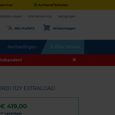
service
Achteraf betalen
estelde vragen
Klantenservice
Vestigingen
Mijn KwikFit
Winkelwagen
Aanbiedingen
E-Bike Service
tobanden!
0R20 112Y EXTRALOAD
€
419,00
Leverbaar