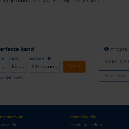
line je montageafspraak in bij jouw KwikFit
erfecte band
Andere 
TE
INCH
SEIZOEN
ZOEK OP
s
kies
All season
ZOEK
PERSOONL
n bandenmaat?
antenservice
Meer KwikFit
n KwikFit
Vestiging zoeken