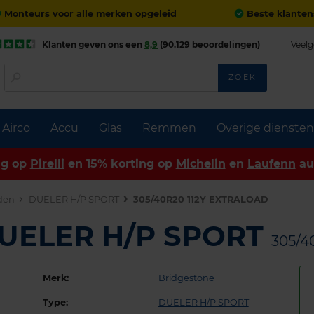
Monteurs voor alle merken opgeleid
Beste klanten
Klanten geven ons een
8,9
(90.129 beoordelingen)
Veelg
ZOEK
Airco
Accu
Glas
Remmen
Overige diensten
ng op
Pirelli
en 15% korting op
Michelin
en
Laufenn
au
den
DUELER H/P SPORT
305/40R20 112Y EXTRALOAD
DUELER H/P SPORT
305/4
Merk:
Bridgestone
Type:
DUELER H/P SPORT