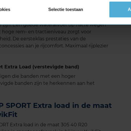
deze banden laag is, zelfs bij hogere snelheden.
okies
Selectie toestaan
A
garant voor veel rijplezier en voldoet aan alle
r je zijn. Een goede waterafvoer op natte wegen
 hoge rem- en tractieniveau zorgt voor
heid. De eersteklas prestaties van de
cessies aan je rijcomfort. Maximaal rijplezier
 Extra Load (verstevigde band)
tuigen die banden met een hoger
vigde banden zijn te herkennen aan het
 SPORT Extra load in de maat
ikFit
RT Extra load in de maat 305 40 R20