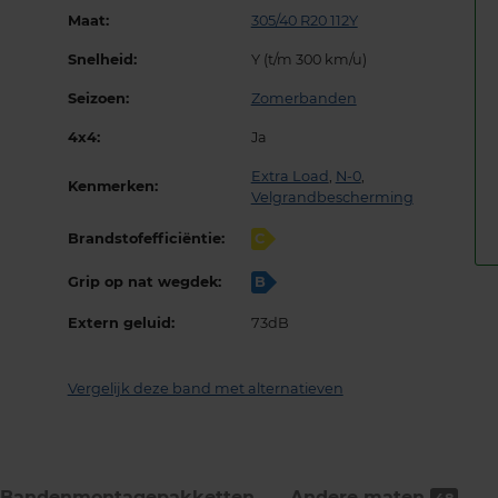
Maat:
305/40 R20 112Y
Snelheid:
Y (t/m 300 km/u)
Seizoen:
Zomerbanden
4x4:
Ja
Extra Load
,
N-0
,
Kenmerken:
Velgrandbescherming
Brandstofefficiëntie:
C
Grip op nat wegdek:
B
Extern geluid:
73dB
Vergelijk deze band met alternatieven
Bandenmontage­pakketten
Andere maten