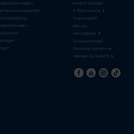
lgestelde vragen
KwikFit Zakelijk
gemene voorwaarden
E-Bike Service
vacyverklaring
Over KwikFit
taalmethoden
Nieuws
tourneren
Kennisbank
varingen
Duurzaamheid
ntact
Partnerprogramma
Werken bij KwikFit
Facebook
Youtube
Instagra
Tikto