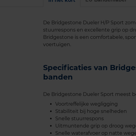
In het kort
De Bridgestone Dueler H/P Sport zomer
stuurrespons en excellente grip op d
Bridgestone is een comfortabele, spor
voertuigen.
Specificaties van Bridg
banden
De Bridgestone Dueler Sport meest be
Voortreffelijke wegligging
Stabiliteit bij hoge snelheden
Snelle stuurrespons
Uitmuntende grip op droog we
Snelle waterafvoer op natte weg