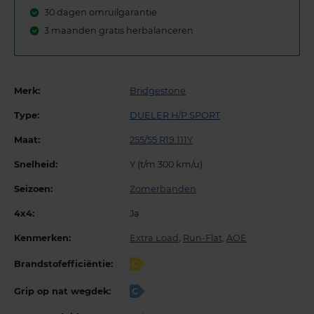
30 dagen omruilgarantie
3 maanden gratis herbalanceren
Merk:
Bridgestone
Type:
DUELER H/P SPORT
Maat:
255/55 R19 111Y
Snelheid:
Y (t/m 300 km/u)
Seizoen:
Zomerbanden
4x4:
Ja
Kenmerken:
Extra Load
,
Run-Flat
,
AOE
Brandstofefficiëntie:
C
Grip op nat wegdek:
C