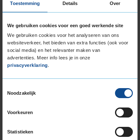
Toestemming
Details
Over
Deze band is beoordeeld met het EU
brandstofefficiëntie-label C, wat overeen komt
We gebruiken cookies voor een goed werkende site
met een goede brandstofefficiëntie.
We gebruiken cookies voor het analyseren van ons
websiteverkeer, het bieden van extra functies (ook voor
In de categorie grip op nat wegdek is deze band
social media) en het relevanter maken van
gewaardeerd met een C-label, wat betekent dat
advertenties. Meer info lees je in onze
deze band goede grip heeft bij natte
privacyverklaring
.
weersomstandigheden.
De band heeft een extern rolgeluid van 71 dB
Toestemmingsselectie
met B-notering, wat betekent dat deze band
Noodzakelijk
een normale geluidsproductie heeft.
Voorkeuren
Wil je nog meer informatie over het
bandenlabel van deze band, klik dan
hier
Statistieken