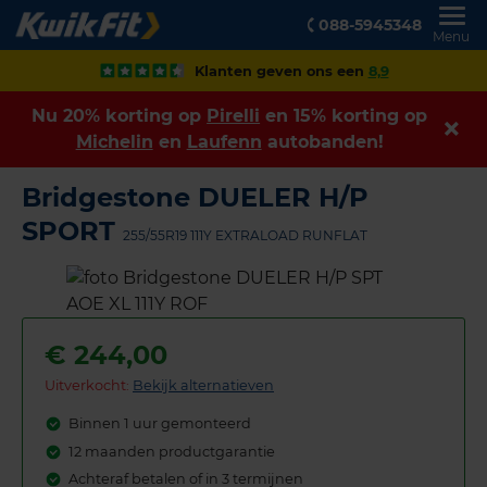
088-5945348
Menu
Klanten geven ons een
8,9
Nu 20% korting op
Pirelli
en 15% korting op
Michelin
en
Laufenn
autobanden!
Bridgestone DUELER H/P
SPORT
255/55R19 111Y EXTRALOAD RUNFLAT
€
244,00
Uitverkocht:
Bekijk alternatieven
Binnen 1 uur gemonteerd
12 maanden productgarantie
Achteraf betalen of in 3 termijnen