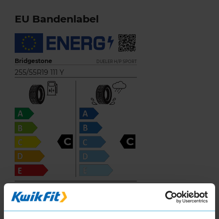
EU Bandenlabel
Bridgestone
DUELER H/P SPORT
255/55R19 111 Y
C
C
71
B
A
C