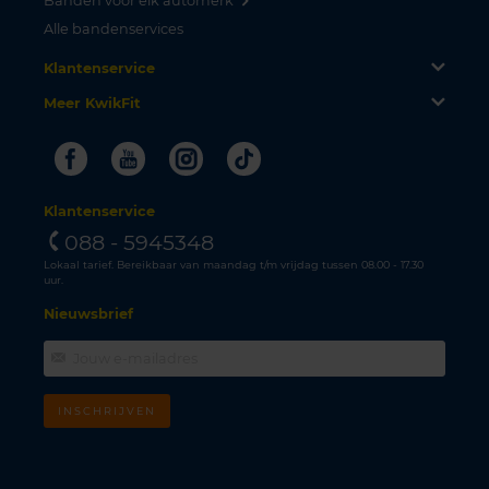
Banden voor elk automerk
Alle bandenservices
Klantenservice
Meer KwikFit
Facebook
Youtube
Instagram
Tiktok
Klantenservice
088 - 5945348
Lokaal tarief. Bereikbaar van maandag t/m vrijdag tussen 08.00 - 17.30
uur.
Nieuwsbrief
INSCHRIJVEN