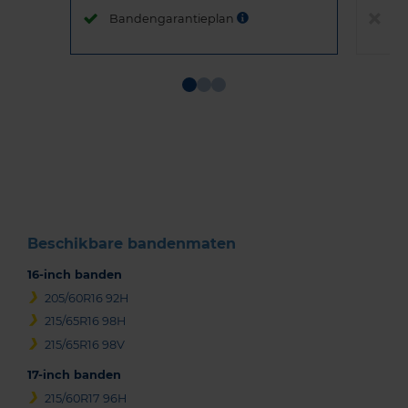
Bandengarantieplan
B
Item
1
of
3
Beschikbare bandenmaten
16-inch banden
205/60R16 92H
215/65R16 98H
215/65R16 98V
17-inch banden
215/60R17 96H