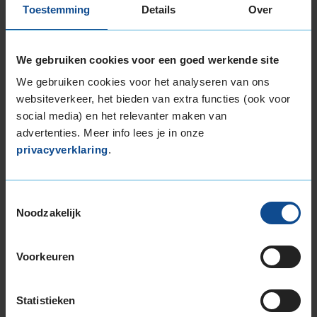
Auto
BMW 330i Coupe 3.0 CP 6-cil. B 272pk
Toestemming
Details
Over
Kilometer per jaar
10.000 tot 25.000 km
De Drive guard banden zijn zwaar, wat je
We gebruiken cookies voor een goed werkende site
merkt tijdens het rijden.
We gebruiken cookies voor het analyseren van ons
websiteverkeer, het bieden van extra functies (ook voor
social media) en het relevanter maken van
advertenties. Meer info lees je in onze
privacyverklaring
.
Bandenmontagepakketten
Kies je
Toestemmingsselectie
bandenmaat omvang (inch)
Noodzakelijk
Voorkeuren
Montage Veilig & Zeker
Statistieken