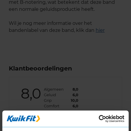
met B-notering, wat betekent dat deze band
een normale geluidsproductie heeft.
Wil je nog meer informatie over het
bandenlabel van deze band, klik dan
hier
Klantbeoordelingen
8,0
Algemeen
8,0
Geluid
6,0
Grip
10,0
Comfort
6,0
Band
225/45R17 94V EXTRALOAD RUNFLAT
Datum beoordeling
11 maart 2023
Type rijder
Sportief