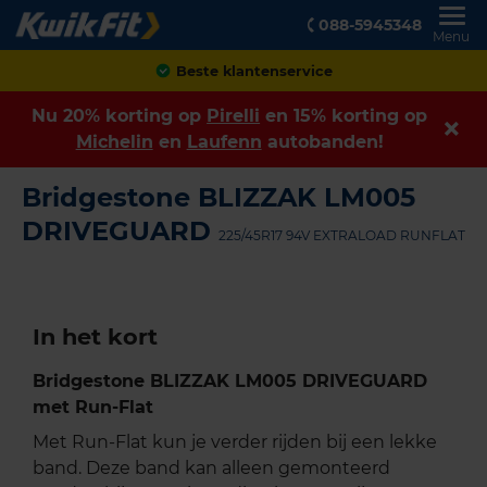
088-5945348
Menu
Beste klantenservice
Nu 20% korting op
Pirelli
en 15% korting op
Michelin
en
Laufenn
autobanden!
Bridgestone BLIZZAK LM005
DRIVEGUARD
225/45R17 94V EXTRALOAD RUNFLAT
In het kort
Bridgestone BLIZZAK LM005 DRIVEGUARD
met Run-Flat
Met Run-Flat kun je verder rijden bij een lekke
band. Deze band kan alleen gemonteerd