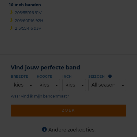
16-inch banden
205/55R16 91V
205/60R16 92H
215/55R16 93V
Vind jouw perfecte band
BREEDTE
HOOGTE
INCH
SEIZOEN
kies
kies
kies
All season
Waar vind ik mijn bandenmaat?
ZOEK
Andere zoekopties: