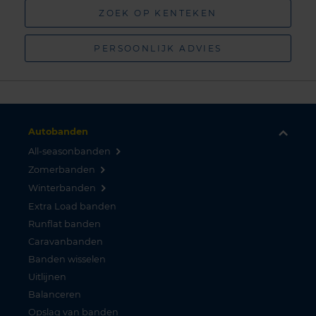
ZOEK OP KENTEKEN
PERSOONLIJK ADVIES
Autobanden
All-seasonbanden
Zomerbanden
Winterbanden
Extra Load banden
Runflat banden
Caravanbanden
Banden wisselen
Uitlijnen
Balanceren
Opslag van banden