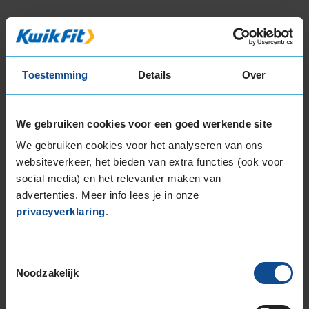
6,0
Algemeen
6,0
Geluid
6,0
Grip
6,0
Comfort
7,0
Toestemming
Details
Over
Band
185/65R14 86H
Datum beoordeling
28 november 2022
Type rijder
Normaal
We gebruiken cookies voor een goed werkende site
Auto
MITSUBISHI Carisma 1.6 HB 4-cil. B 99pk
Kilometer per jaar
10.000 tot 25.000 km
We gebruiken cookies voor het analyseren van ons
websiteverkeer, het bieden van extra functies (ook voor
social media) en het relevanter maken van
advertenties. Meer info lees je in onze
privacyverklaring
.
8,0
Algemeen
8,0
Geluid
8,0
Grip
8,0
Comfort
8,0
Toestemmingsselectie
Noodzakelijk
Band
185/65R14 86H
Datum beoordeling
28 april 2022
Type rijder
Normaal