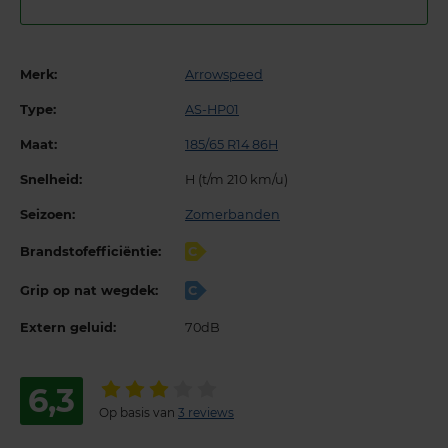
Merk:
Arrowspeed
Type:
AS-HP01
Maat:
185/65 R14 86H
Snelheid:
H (t/m 210 km/u)
Seizoen:
Zomerbanden
Brandstofefficiëntie:
C
Grip op nat wegdek:
C
Extern geluid:
70dB
6,3
Op basis van
3 reviews