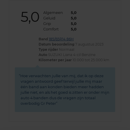
5,0
Algemeen
5,0
Geluid
5,0
Grip
5,0
Comfort
5,0
Band
185/65R14 86H
Datum beoordeling
7 augustus 2023
Type rijder
Normaal
Auto
SUZUKI Liana 4-cil Benzine
Kilometer per jaar
10.000 tot 25.000 km
Hoe verwachten jullie van mij, dat ik op deze
vragen antwoord geef terwijl jullie mij maar
één band aan konden bieden meer hadden
jullie niet, en als het goed is zitten er onder mijn
auto 4 banden dus de vragen zijn totaal
overbodig Gr Peter