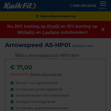
088-5945348
Menu
Achteraf betalen
Nu 20% korting op
Pirelli
en 15% korting op
Michelin
en
Laufenn
autobanden!
Arrowspeed AS-HP01
185/65R14 86H
€
71,00
Uitverkocht:
Bekijk alternatieven
Binnen 1 uur gemonteerd
12 maanden productgarantie
Achteraf betalen of in 3 termijnen
30 dagen omruilgarantie
3 maanden gratis herbalanceren