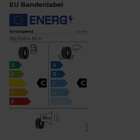
EU Bandenlabel
Arrowspeed
AS-HP01
185/65R14 86 H
C
C
70