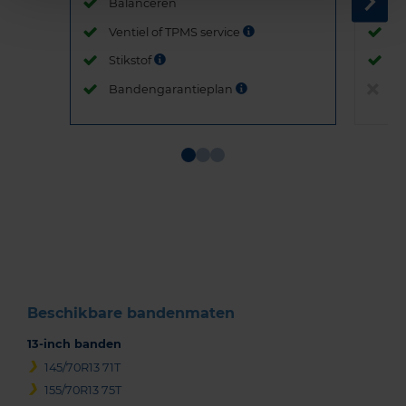
Balanceren
B
Ventiel of TPMS service
Ve
Stikstof
St
Bandengarantieplan
B
Item
1
of
3
Beschikbare bandenmaten
13-inch banden
145/70R13 71T
155/70R13 75T