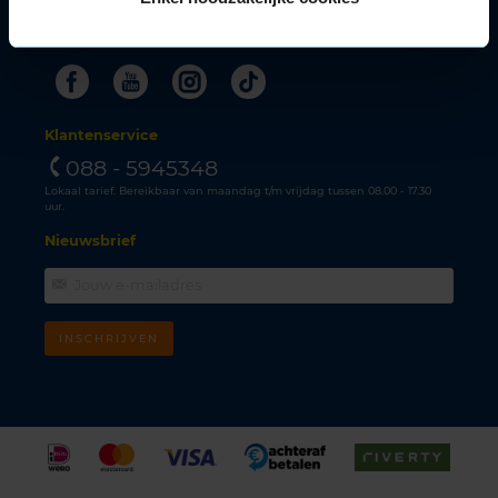
Meer KwikFit
Facebook
Youtube
Instagram
Tiktok
Klantenservice
088 - 5945348
Lokaal tarief. Bereikbaar van maandag t/m vrijdag tussen 08.00 - 17.30
uur.
Nieuwsbrief
INSCHRIJVEN