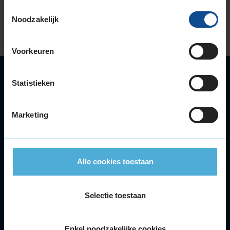
Lees verder
Toestemmingsselectie
Noodzakelijk
Voorkeuren
Autoservice
Statistieken
Autobanden
Bandenwissel
Marketing
Onderhoud
APK
Accu
Airco
Alle cookies toestaan
Autoruitschade
Distributieriem
Velgen
Selectie toestaan
Alle autoservices
Klantenservice
Enkel noodzakelijke cookies