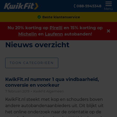
088-5945348
Menu
Beste klantenservice
Nu 20% korting op
Pirelli
en 15% korting op
Michelin
en
Laufenn
autobanden!
Nieuws overzicht
TOON CATEGORIEËN
KwikFit.nl nummer 1 qua vindbaarheid,
conversie en voorkeur
-
7 februari 2019
KwikFit Algemeen
KwikFit.nl steekt met kop en schouders boven
andere autobandenaanbieders uit. Dit blijkt uit
het online onderzoek naar de oriëntatie op de