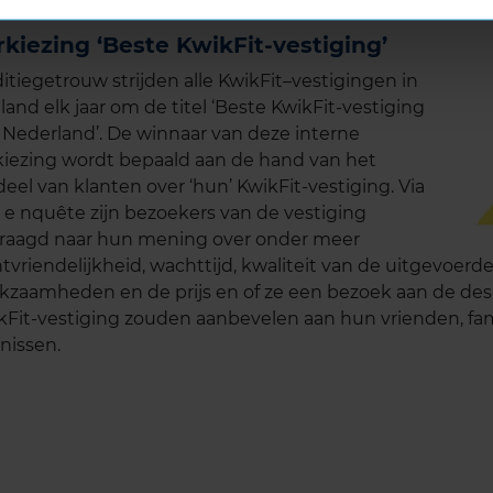
rkiezing ‘Beste KwikFit-vestiging’
ditiegetrouw strijden alle KwikFit–vestigingen in
land elk jaar om de titel ‘Beste KwikFit-vestiging
 Nederland’. De winnaar van deze interne
kiezing wordt bepaald aan de hand van het
deel van klanten over ‘hun’ KwikFit-vestiging. Via
 e
nquête
zijn bezoekers van de vestiging
raagd naar hun mening over onder meer
ntvriendelijkheid, wachttijd, kwaliteit van de uitgevoerd
kzaamheden en de prijs en of ze een bezoek aan de de
kFit-vestiging zouden aanbevelen aan hun vrienden, fam
nissen.