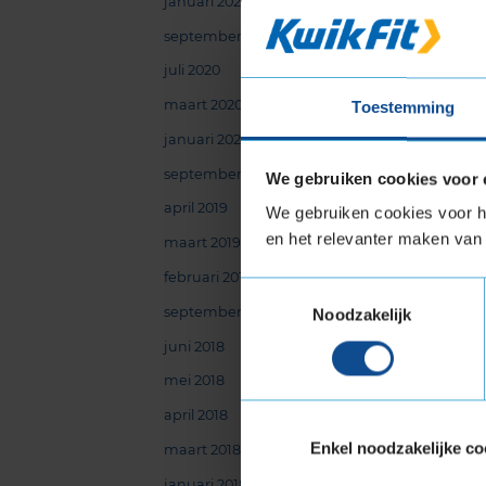
januari 2021
september 2020
Te
juli 2020
Dit
maart 2020
pro
Toestemming
fil
januari 2020
Noo
september 2019
We gebruiken cookies voor 
Gel
april 2019
We gebruiken cookies voor he
Zui
en het relevanter maken van 
maart 2019
Dre
Fle
februari 2019
Toestemmingsselectie
Fri
september 2018
Noodzakelijk
Gro
juni 2018
Lim
mei 2018
Noo
Ove
april 2018
Utr
Enkel noodzakelijke co
maart 2018
Zee
januari 2018