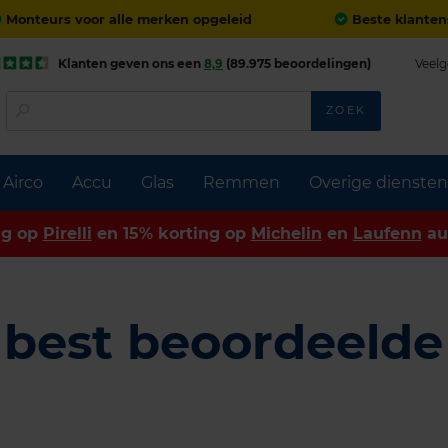
Monteurs voor alle merken opgeleid
Beste klanten
Klanten geven ons een
8,9
(89.975 beoordelingen)
Veelg
ZOEK
Airco
Accu
Glas
Remmen
Overige diensten
ng op
Pirelli
en 15% korting op
Michelin
en
Laufenn
au
 best beoordeelde