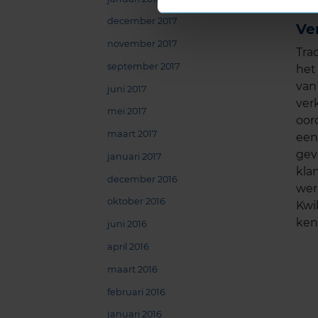
december 2017
Ve
november 2017
Tra
september 2017
het 
van
juni 2017
ver
mei 2017
oor
maart 2017
een
gev
januari 2017
kla
december 2016
wer
oktober 2016
Kwi
ken
juni 2016
april 2016
maart 2016
februari 2016
januari 2016