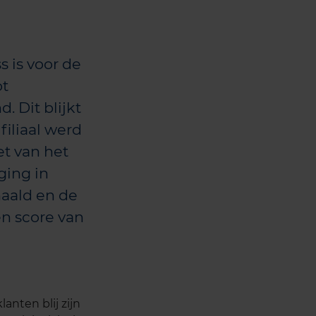
s is voor de
ot
. Dit blijkt
filiaal werd
t van het
ging in
haald en de
n score van
anten blij zijn