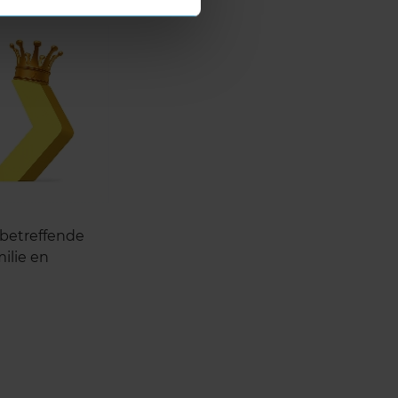
e
sbetreffende
ilie en