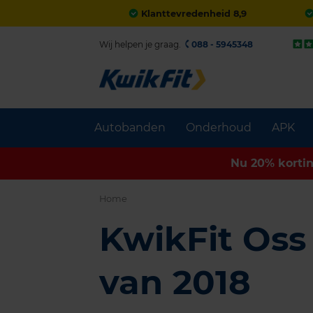
Klanttevredenheid 8,9
Wij helpen je graag.
088 - 5945348
Autobanden
Onderhoud
APK
Nu 20% korti
Home
KwikFit Oss
van 2018