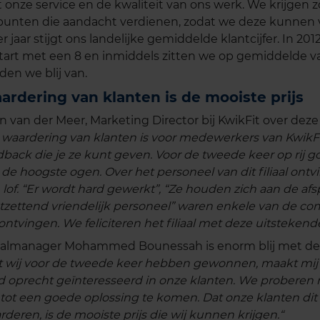
 onze service en de kwaliteit van ons werk. We krijgen zo
punten die aandacht verdienen, zodat we deze kunnen 
r jaar stijgt ons landelijke gemiddelde klantcijfer. In 201
tart met een 8 en inmiddels zitten we op gemiddelde va
den we blij van.
ardering van klanten is de mooiste prijs
an van der Meer, Marketing Director bij KwikFit over dez
 waardering van klanten is voor medewerkers van KwikFi
back die je ze kunt geven. Voor de tweede keer op rij gooi
 de hoogste ogen. Over het personeel van dit filiaal ont
 lof. “Er wordt hard gewerkt”, “Ze houden zich aan de afs
tzettend vriendelijk personeel” waren enkele van de c
ontvingen. We feliciteren het filiaal met deze uitstekend
iaalmanager Mohammed Bounessah is enorm blij met dez
t wij voor de tweede keer hebben gewonnen, maakt mij tr
ijd oprecht geïnteresseerd in onze klanten. We probere
tot een goede oplossing te komen. Dat onze klanten dit
rderen, is de mooiste prijs die wij kunnen krijgen.“