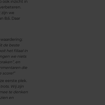
 ook inzicht in
verbeteren.
2 zijn we
n 8,6. Daar
e waardering:
t de beste
t het filiaal in
vingen we niets
praken”, en
ommentaren die
e score!”
e eerste plek.
ots. Wij zijn
n mee te denken
 zien en