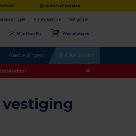
service
Achteraf betalen
estelde vragen
Klantenservice
Vestigingen
Mijn KwikFit
Winkelwagen
Aanbiedingen
E-Bike Service
tobanden!
 vestiging