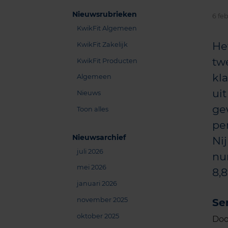
Nieuwsrubrieken
6 feb
KwikFit Algemeen
Het
KwikFit Zakelijk
tw
KwikFit Producten
kla
Algemeen
ui
Nieuws
ge
Toon alles
pe
Nieuwsarchief
Ni
juli 2026
nu
mei 2026
8,8
januari 2026
november 2025
Ser
oktober 2025
Doo