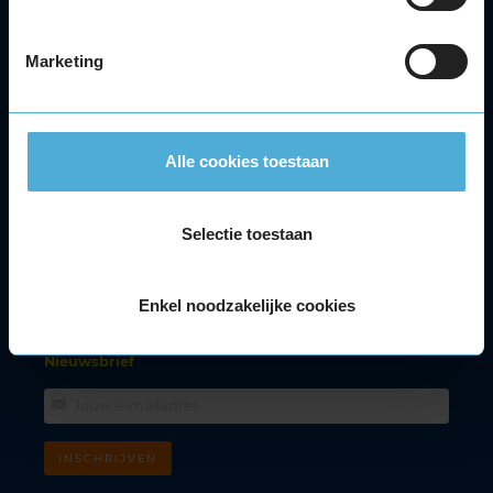
Distributieriem
Velgen
Marketing
Alle autoservices
Klantenservice
Meer KwikFit
Alle cookies toestaan
Facebook
Youtube
Instagram
Tiktok
Selectie toestaan
Klantenservice
088 - 5945348
Enkel noodzakelijke cookies
Lokaal tarief. Bereikbaar van maandag t/m vrijdag tussen 08.00 - 17.30
uur.
Nieuwsbrief
INSCHRIJVEN