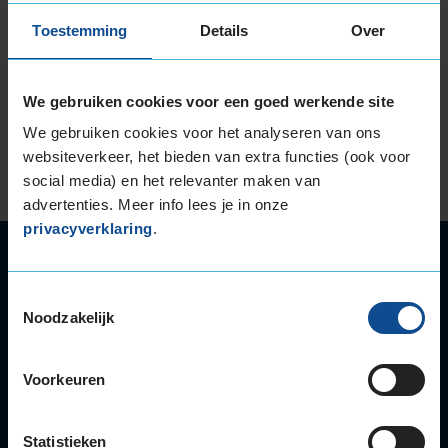
klanttevredenheidsonderzoek onder ruim 78.000
Toestemming
Details
Over
klanten van 176 KwikFit-vestigingen. Een bezoek
aan een KwikFit-vestiging wordt namelijk
gemiddeld met een 8,4 beoordeeld.
We gebruiken cookies voor een goed werkende site
Lees verder
We gebruiken cookies voor het analyseren van ons
websiteverkeer, het bieden van extra functies (ook voor
social media) en het relevanter maken van
advertenties. Meer info lees je in onze
privacyverklaring
.
Autoservice
Autobanden
Toestemmingsselectie
Bandenwissel
Noodzakelijk
Onderhoud
APK
Voorkeuren
Accu
Airco
Autoruitschade
Statistieken