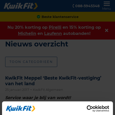
088-5945348
Menu
Beste klantenservice
Nu 20% korting op
Pirelli
en 15% korting op
Michelin
en
Laufenn
autobanden!
Nieuws overzicht
TOON CATEGORIEËN
KwikFit Meppel ‘Beste KwikFit-vestiging’
van het land
-
25 januari 2017
KwikFit Algemeen
Service waar je blij van wordt!
KwikFit is service waar je blij van wordt, en dat dit
meer is dan een slogan bewijst het