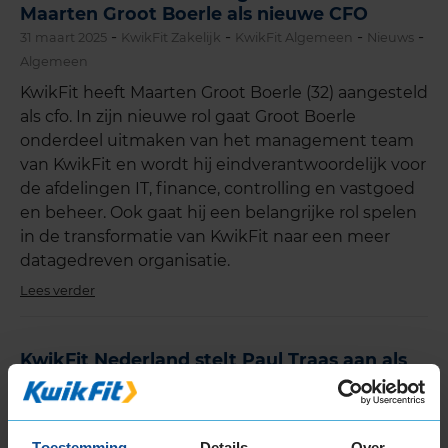
Maarten Groot Boerle als nieuwe CFO
-
-
-
-
31 maart 2025
KwikFit Zakelijk
KwikFit Algemeen
Nieuws
Algemeen
KwikFit heeft Maarten Groot Boerle (32) aangesteld
als cfo. In zijn nieuwe rol gaat Groot Boerle
onderdeel uitmaken van het management team
van KwikFit en wordt hij eindverantwoordelijk voor
de afdelingen IT, finance, controlling en vastgoed
en beheer. Ook gaat hij een belangrijke rol spelen
in de transformatie van KwikFit naar een meer
datagedreven organisatie.
Lees verder
KwikFit Nederland stelt Paul Traas aan als
nieuwe CEO
-
-
-
-
2 januari 2025
KwikFit Zakelijk
KwikFit Algemeen
Nieuws
Algemeen
Toestemming
Details
Over