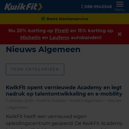
088-5945348
Menu
Beste klantenservice
Nu 20% korting op
Pirelli
en 15% korting op
Michelin
en
Laufenn
autobanden!
Nieuws Algemeen
TOON CATEGORIEËN
KwikFit opent vernieuwde Academy en legt
nadruk op talentontwikkeling en e-mobility
-
-
-
7 oktober 2025
KwikFit Zakelijk
KwikFit Algemeen
Nieuws
-
Algemeen
KwikFit heeft een vernieuwd eigen
opleidingscentrum geopend. De KwikFit Academy