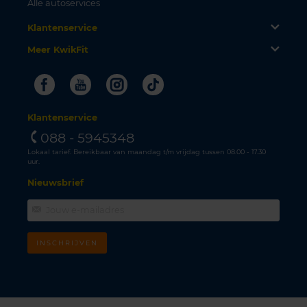
Alle autoservices
Klantenservice
Meer KwikFit
Facebook
Youtube
Instagram
Tiktok
Klantenservice
088 - 5945348
Lokaal tarief. Bereikbaar van maandag t/m vrijdag tussen 08.00 - 17.30
uur.
Nieuwsbrief
INSCHRIJVEN