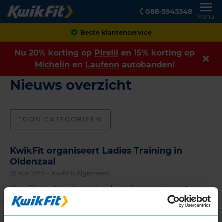
088-5945348
Menu
Beste klantenservice
Nu 20% korting op
Pirelli
en 15% korting op
Michelin
en
Laufenn
autobanden!
Nieuws overzicht
TOON CATEGORIEËN
KwikFit organiseert Ladies Training in
Oldenzaal
-
21 mei 2015
KwikFit Algemeen
Kun jij een band verwisselen of een auto met een
lege accu starten? Nee? Dan daagt KwikFit je uit
om mee te doen aan de Ladies Training in de