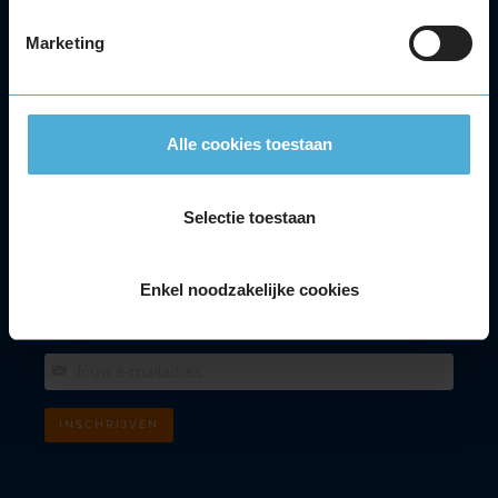
Velgen
Alle autoservices
Marketing
Klantenservice
Meer KwikFit
Alle cookies toestaan
Facebook
Youtube
Instagram
Tiktok
Selectie toestaan
Klantenservice
088 - 5945348
Lokaal tarief. Bereikbaar van maandag t/m vrijdag tussen 08.00 - 17.30
Enkel noodzakelijke cookies
uur.
Nieuwsbrief
INSCHRIJVEN