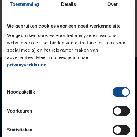
KwikFit-vestiging aan de Essenlaan 121 Oldenzaal
Toestemming
Details
Over
op maandag 15 juni 2015.
Lees verder
We gebruiken cookies voor een goed werkende site
We gebruiken cookies voor het analyseren van ons
websiteverkeer, het bieden van extra functies (ook voor
social media) en het relevanter maken van
advertenties. Meer info lees je in onze
privacyverklaring
.
Autoservice
Autobanden
Bandenwissel
Toestemmingsselectie
Noodzakelijk
Onderhoud
APK
Accu
Voorkeuren
Airco
Autoruitschade
Statistieken
Distributieriem