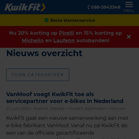
088-5945348
Menu
Beste klantenservice
Nu 20% korting op
Pirelli
en 15% korting op
Michelin
en
Laufenn
autobanden!
Nieuws overzicht
TOON CATEGORIEËN
VanMoof voegt KwikFit toe als
servicepartner voor e-bikes in Nederland
-
-
-
27 juni 2023
KwikFit Zakelijk
KwikFit Algemeen
Nieuws
KwikFit gaat een nieuwe samenwerking aan met
e-bike fabrikant VanMoof. Vanaf nu zal KwikFit als
een van de officiële gecertificeerde