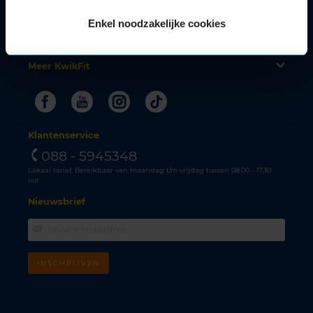
Velgen
Alle autoservices
Enkel noodzakelijke cookies
Klantenservice
Meer KwikFit
Facebook
Youtube
Instagram
Tiktok
Klantenservice
088 - 5945348
Lokaal tarief. Bereikbaar van maandag t/m vrijdag tussen 08.00 - 17.30
uur.
Nieuwsbrief
INSCHRIJVEN