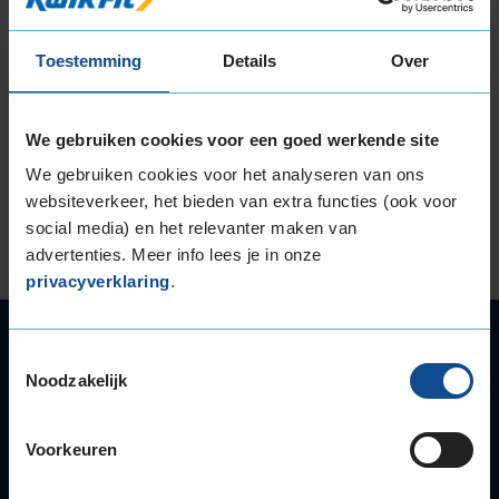
deden donderdag 29 oktober mee aan de Ladies
Training bij KwikFit Meppel. Gastheer Michel Roose
Toestemming
Details
Over
en zijn team trainden de deelneemsters in hoe zij
zichzelf kunnen redden bij pech onderweg en
bijvoorbeeld een lekke band of brandend
We gebruiken cookies voor een goed werkende site
olielampje.
We gebruiken cookies voor het analyseren van ons
Lees verder
websiteverkeer, het bieden van extra functies (ook voor
social media) en het relevanter maken van
advertenties. Meer info lees je in onze
privacyverklaring
.
Autoservice
Toestemmingsselectie
Autobanden
Noodzakelijk
Bandenwissel
Onderhoud
Voorkeuren
APK
Accu