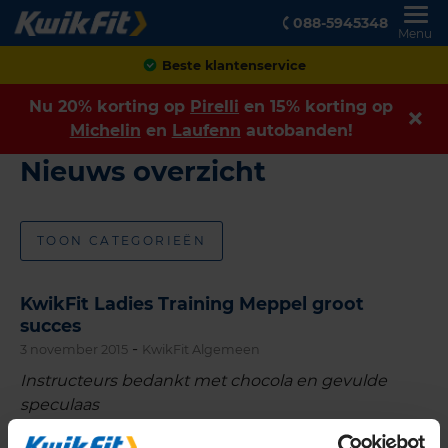
088-5945348
Menu
Beste klantenservice
Nu 20% korting op
Pirelli
en 15% korting op
Michelin
en
Laufenn
autobanden!
Nieuws overzicht
TOON CATEGORIEËN
KwikFit Ladies Training Meppel groot
succes
-
3 november 2015
KwikFit Algemeen
Instructeurs bedankt met chocola en gevulde
speculaas
Ruim 30 stoere vrouwen uit Meppel en omgeving