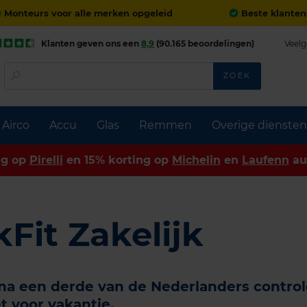
Monteurs voor alle merken opgeleid
Beste klanten
Klanten geven ons een
8,9
(90.165 beoordelingen)
Veelg
ZOEK
Airco
Accu
Glas
Remmen
Overige diensten
ng op
Pirelli
en 15% korting op
Michelin
en
Laufenn
au
Fit Zakelijk
jna een derde van de Nederlanders control
et voor vakantie.