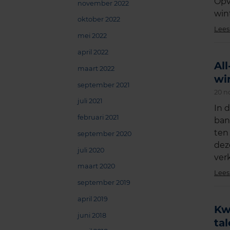
Opv
november 2022
win
oktober 2022
Lees
mei 2022
april 2022
Al
maart 2022
wi
september 2021
20 n
juli 2021
In 
februari 2021
ban
ten
september 2020
dez
juli 2020
ver
maart 2020
Lees
september 2019
april 2019
Kw
juni 2018
ta