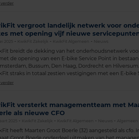
 verder
ikFit vergroot landelijk netwerk voor ond
kes met opening vijf nieuwe servicepunte
-
-
-
ei 2025
KwikFit Zakelijk
KwikFit Algemeen
Nieuws
kFit breidt de dekking van het onderhoudsnetwerk voor 
 met de opening van een E-bike Service Point in bestaa
Amsterdam, Bussum, Den Haag, Dordrecht en Hilversum.
kFit straks in totaal zestien vestigingen met een E-bike 
 verder
ikFit versterkt managementteam met Maa
erle als nieuwe CFO
-
-
-
-
aart 2025
KwikFit Zakelijk
KwikFit Algemeen
Nieuws
Algemeen
kFit heeft Maarten Groot Boerle (32) aangesteld als cfo. I
 gaat Groot Boerle onderdeel uitmaken van het manag