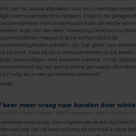
kFit ziet het aantal afspraken voor airco-werkzaamheden
dige warme periode flink oplopen. Volgens de garagek
l automobilisten met onderhoud totdat de eerste war
breken. Arjan van der Meer, Marketing Directeur bij Kwik
 automobilisten massaal in actie komen zodra de
rsomstandigheden extreem zijn. Dat geldt voor winte
u’s bij vorst, maar bij airco-werkzaamheden is dat beeld
delijk tijdens dagen met extreme warmte. In het afgelo
ksterweekend lag het aantal online gemaakte afspraken 
r zo hoog als in een gemiddeld weekend."
 verder
jf keer meer vraag naar banden door winte
-
-
-
nuari 2026
KwikFit Zakelijk
KwikFit Algemeen
KwikFit Producten
 winterse weer zorgt voor ongekende drukte bij KwikFit.
denverkoop ligt vijf keer zo hoog als normaal in deze pe