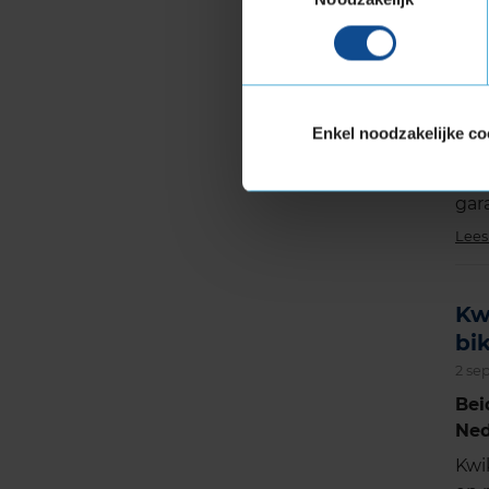
Kwi
sam
WAT
sam
Kla
Enkel noodzakelijke co
Kwi
e-b
gar
Lees
Kw
bi
2 se
Bei
Ned
Kwi