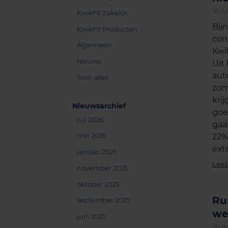
16 ju
KwikFit Zakelijk
Bij
KwikFit Producten
con
Algemeen
Kwi
Nieuws
Uit
auto
Toon alles
zom
kri
Nieuwsarchief
goe
juli 2026
gaan
mei 2026
22%
extr
januari 2026
Lees
november 2025
oktober 2025
Ru
september 2025
we
juni 2025
26 m