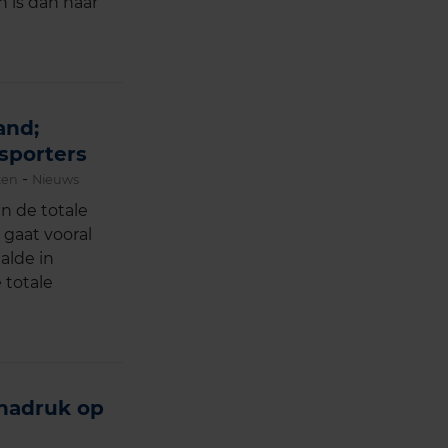
n is dan naar
and;
rsporters
-
ten
Nieuws
in de totale
gaat vooral
alde in
 totale
nadruk op