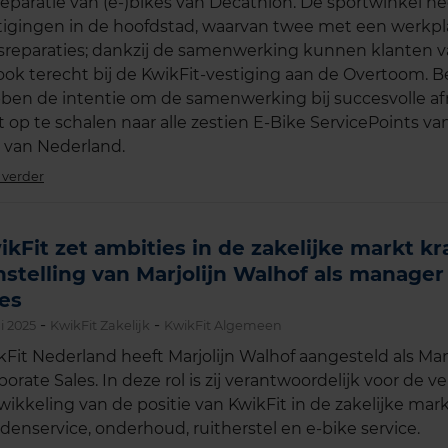
reparatie van (e-)bikes van Decathlon. De sportwinkel he
tigingen in de hoofdstad, waarvan twee met een werkpl
tsreparaties; dankzij de samenwerking kunnen klanten 
ook terecht bij de KwikFit-vestiging aan de Overtoom. B
ben de intentie om de samenwerking bij succesvolle af
ot op te schalen naar alle zestien E-Bike ServicePoints va
t van Nederland.
 verder
ikFit zet ambities in de zakelijke markt kr
nstelling van Marjolijn Walhof als manager
les
-
-
i 2025
KwikFit Zakelijk
KwikFit Algemeen
kFit Nederland heeft Marjolijn Walhof aangesteld als Ma
orate Sales. In deze rol is zij verantwoordelijk voor de v
wikkeling van de positie van KwikFit in de zakelijke mark
denservice, onderhoud, ruitherstel en e-bike service.