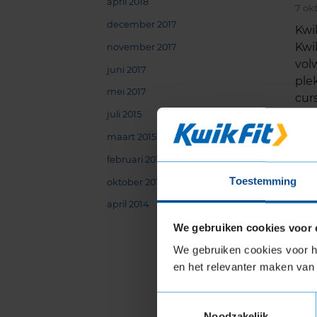
april 2018
7 ok
december 2017
Kwi
Kwi
november 2017
vol
juni 2017
ple
mei 2017
cur
ove
juli 2015
inc
maart 2015
opl
februari 2015
vaa
Toestemming
de 
oktober 2014
vra
april 2014
Lees
We gebruiken cookies voor 
We gebruiken cookies voor he
en het relevanter maken van 
Kw
re
Toestemmingsselectie
18 s
Noodzakelijk