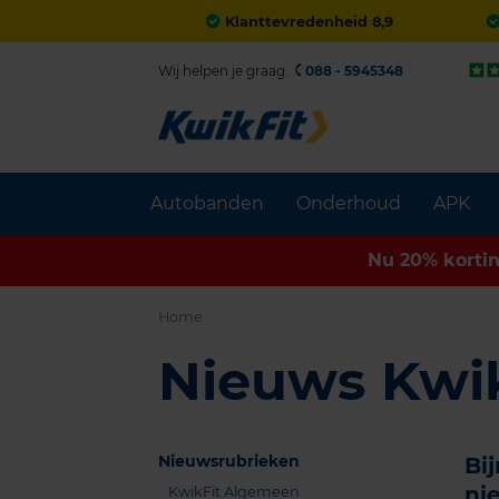
Klanttevredenheid 8,9
Wij helpen je graag.
088 - 5945348
Autobanden
Onderhoud
APK
Nu 20% korti
Home
Nieuws Kwik
Nieuwsrubrieken
Bi
ni
KwikFit Algemeen