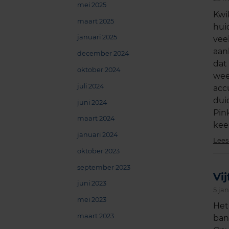
mei 2025
Kwi
maart 2025
hui
januari 2025
vee
aan
december 2024
dat
oktober 2024
wee
juli 2024
acc
dui
juni 2024
Pin
maart 2024
kee
januari 2024
Lees
oktober 2023
september 2023
Vi
juni 2023
5 ja
mei 2023
Het
maart 2023
ban