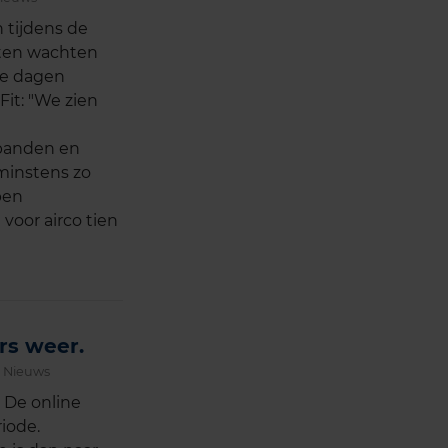
 tijdens de
eten wachten
me dagen
Fit: "We zien
rbanden en
 minstens zo
pen
voor airco tien
rs weer.
-
Nieuws
 De online
riode.