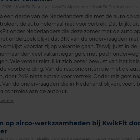
-
-
-
-
li 2026
KwikFit Zakelijk
KwikFit Algemeen
KwikFit Producten
Ni
na een derde van de Nederlanders die met de auto op va
troleert de auto helemaal niet voor vertrek. Dat blijkt u
kFit onder Nederlanders die deze zomer met de auto op
 het onderzoek blijkt dat 31% van de ondervraagden niet 
 omkijkt voordat zij op vakantie gaan. Terwijl juist in de
ermaanden veel vakantiegangers met pech onderweg
jgen. Wie verder reist, lijkt zich beter bewust van het be
de voorbereiding. Van de respondenten die met de auto
, doet 24% niets extra’s voor vertrek. Onder reizigers naar
. Van de ondervraagden die in Nederland blijven, voert 
a controles aan de auto uit.
 verder
n op airco-werkzaamheden bij KwikFit do
er
-
-
-
-
ei 2026
KwikFit Zakelijk
KwikFit Algemeen
KwikFit Producten
N