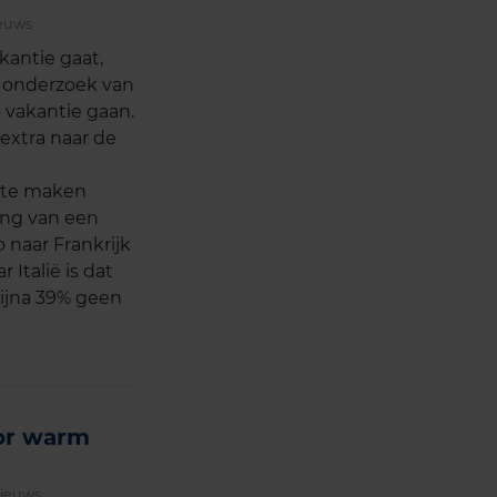
euws
kantie gaat,
it onderzoek van
 vakantie gaan.
extra naar de
 te maken
lang van een
 naar Frankrijk
 Italië is dat
bijna 39% geen
or warm
ieuws