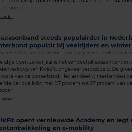
allend daarbij is dat er meer vraag naar all-seasonbande
terbanden.
 verder
l-seasonband steeds populairder in Nederl
nterband populair bij veelrijders en winte
-
-
-
ovember 2025
KwikFit Zakelijk
KwikFit Algemeen
KwikFit Produc
de afgelopen zeven jaar is het aandeel all-seasonbanden 
denverkoop van KwikFit ongeveer verdubbeld. De groei 
 koste van de zomerband. Het aandeel winterbanden da
elfde periode licht met 2,7 procent tot 27 procent van de
kopen.
 verder
ikFit opent vernieuwde Academy en legt 
lentontwikkeling en e-mobility