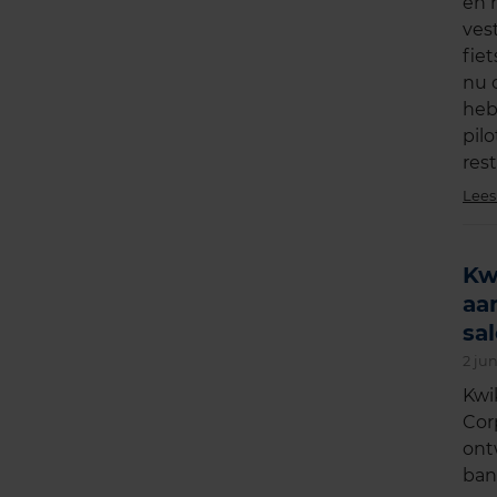
en 
ves
fie
nu 
heb
pil
res
Lees
Kw
aa
sa
2 jun
Kwi
Corp
ont
ban