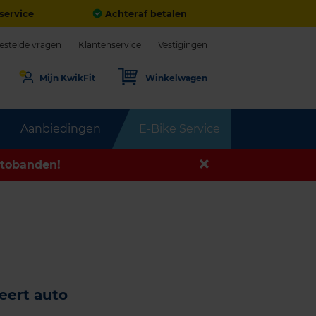
service
Achteraf betalen
estelde vragen
Klantenservice
Vestigingen
Mijn KwikFit
Winkelwagen
Aanbiedingen
E-Bike Service
tobanden!
eert auto