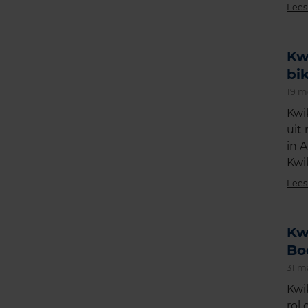
Lees
Kw
bi
19 m
Kwi
uit
in 
Kwi
Lees
Kw
Bo
31 m
Kwi
rol