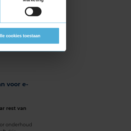
uwe
abrikanten
hebben een
icepartner.
de zestien
lle cookies toestaan
derhoud aan hun
n voor e-
ar rest van
oor onderhoud