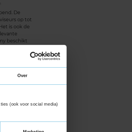
n
pend. De
viseurs op tot
Het is ook de
elevante
my beschikt
gsaanbod,
is er bij de
ling en sociale
n spelen in op
Over
dsmarkt en de
pad.
ties (ook voor social media)
ervice en
Marketing