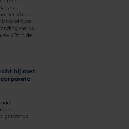
eft drie
aats voor
van Decathlon
eide bedrijven
ronding van de
n KwikFit in de
acht bij met
 corporate
nager
erdere
t, gericht op