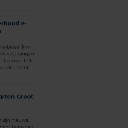
erhoud e-
n
e-bikes flink
nde vestigingen
 Daarmee telt
Service Point.
rten Groot
n zijn nieuwe
ement team van