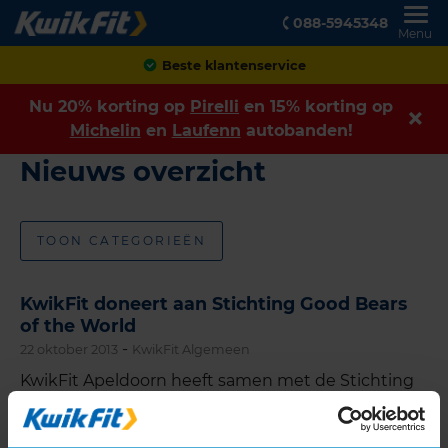
088-5945348
Menu
Beste klantenservice
Nu 20% korting op
Pirelli
en 15% korting op
Michelin
en
Laufenn
autobanden!
Nieuws overzicht
TOON CATEGORIEËN
KwikFit doneert aan Stichting Good Bears
of the World
-
22 oktober 2013
KwikFit Algemeen
KwikFit Apeldoorn heeft samen met de Stichting
Good Bears of the World 185 teddyberen
overhandigd aan de afdeling Spoedeisende Hulp