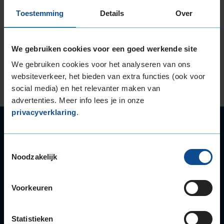
van Gelre ziekenhuizen Apeldoorn. De teddyberen
Toestemming
Details
Over
dienen als troost voor kinderen die bij deze
afdeling van dit Apeldoornse ziekenhuis
binnenkomen.
We gebruiken cookies voor een goed werkende site
Lees verder
We gebruiken cookies voor het analyseren van ons
websiteverkeer, het bieden van extra functies (ook voor
social media) en het relevanter maken van
advertenties. Meer info lees je in onze
privacyverklaring
.
Autoservice
Autobanden
Toestemmingsselectie
Bandenwissel
Noodzakelijk
Onderhoud
APK
Voorkeuren
Accu
Airco
Autoruitschade
Statistieken