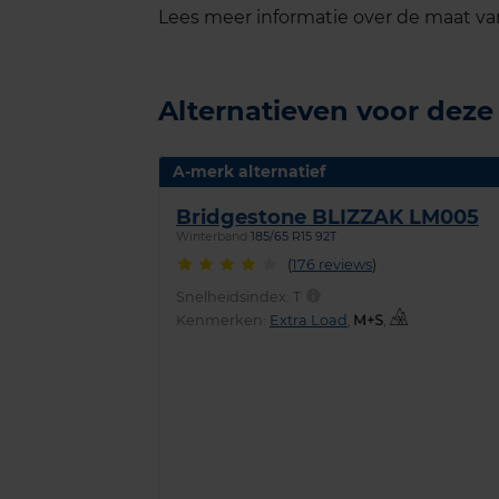
Lees meer informatie over de maat v
Alternatieven voor dez
A-merk alternatief
Bridgestone BLIZZAK LM005
Winterband
185/65 R15 92T
(
176 reviews
)
Snelheidsindex:
T
Kenmerken:
Extra Load
,
,