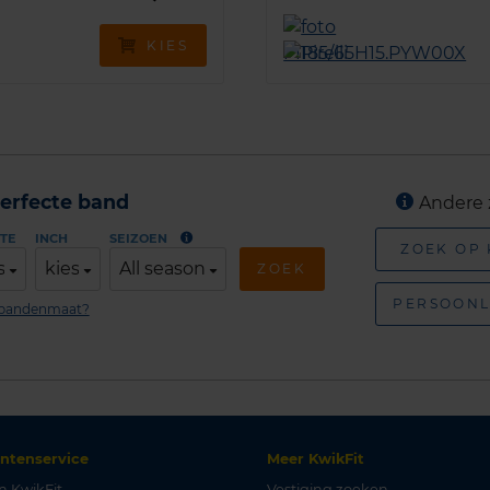
KIES
erfecte band
Andere 
TE
INCH
SEIZOEN
ZOEK OP
s
kies
All season
ZOEK
PERSOONL
n bandenmaat?
antenservice
Meer KwikFit
n KwikFit
Vestiging zoeken