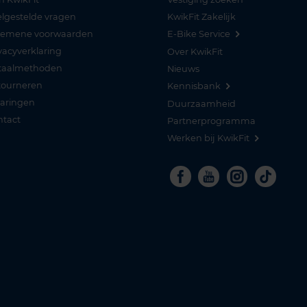
lgestelde vragen
KwikFit Zakelijk
gemene voorwaarden
E-Bike Service
vacyverklaring
Over KwikFit
taalmethoden
Nieuws
tourneren
Kennisbank
varingen
Duurzaamheid
ntact
Partnerprogramma
Werken bij KwikFit
Facebook
Youtube
Instagra
Tikto