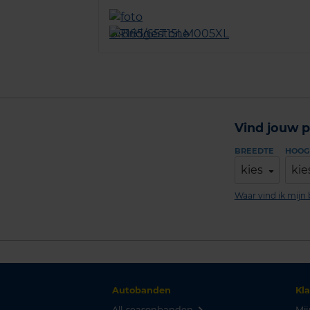
Vind jouw p
BREEDTE
HOOG
kies
kie
Waar vind ik mij
Autobanden
Kl
All-seasonbanden
Mij