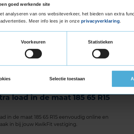
en het geoptimaliseerde profiel wordt het
een goed werkende site
um beperkt, wat resulteert in een stillere
t analyseren van ons websiteverkeer, het bieden van extra func
mfortabeler, vooral op snelwegen.
advertenties. Meer info lees je in onze
privacyverklaring
.
RAC een betrouwbare winterband die
rt biedt. Met een lange levensduur en een laag
kende keuze voor wie veilig de winter door wil
Voorkeuren
Statistieken
 (verstevigde band)
tuigen die banden met een hoger
vigde banden zijn te herkennen aan het
okies
Selectie toestaan
A
a load in de maat 185 65 R15
d in de maat 185 65 R15 eenvoudig online en
ak in bij jouw KwikFit vestiging.