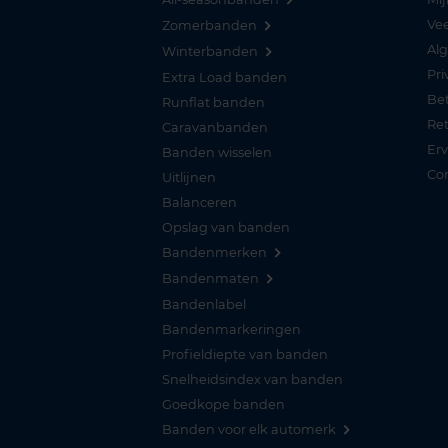
Vee
Zomerbanden
Al
Winterbanden
Pri
Extra Load banden
Be
Runflat banden
Re
Caravanbanden
Er
Banden wisselen
Co
Uitlijnen
Balanceren
Opslag van banden
Bandenmerken
Bandenmaten
Bandenlabel
Bandenmarkeringen
Profieldiepte van banden
Snelheidsindex van banden
Goedkope banden
Banden voor elk automerk