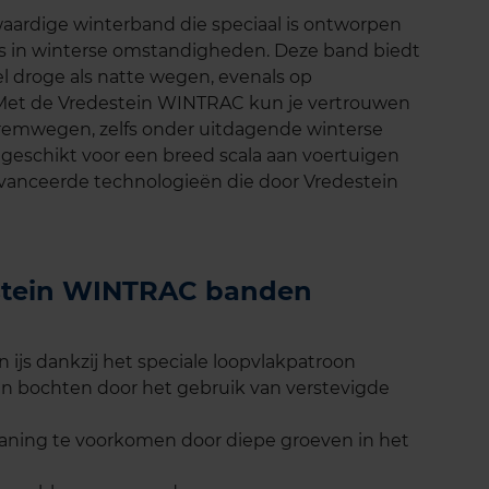
ardige winterband die speciaal is ontworpen
ies in winterse omstandigheden. Deze band biedt
el droge als natte wegen, evenals op
 Met de Vredestein WINTRAC kun je vertrouwen
remwegen, zelfs onder uitdagende winterse
geschikt voor een breed scala aan voertuigen
eavanceerde technologieën die door Vredestein
estein WINTRAC banden
 ijs dankzij het speciale loopvlakpatroon
e in bochten door het gebruik van verstevigde
aning te voorkomen door diepe groeven in het