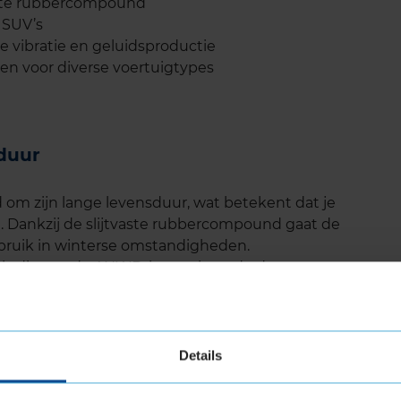
aste rubbercompound
 SUV’s
 vibratie en geluidsproductie
en voor diverse voertuigtypes
duur
om zijn lange levensduur, wat betekent dat je
. Dankzij de slijtvaste rubbercompound gaat de
gebruik in winterse omstandigheden.
zoals die van de ANWB, bevestigen de duurzame
e levensduur betekent niet alleen minder vaak
prijs-kwaliteitverhouding.
Details
 Vredestein WINTRAC is het lage geluidsniveau.