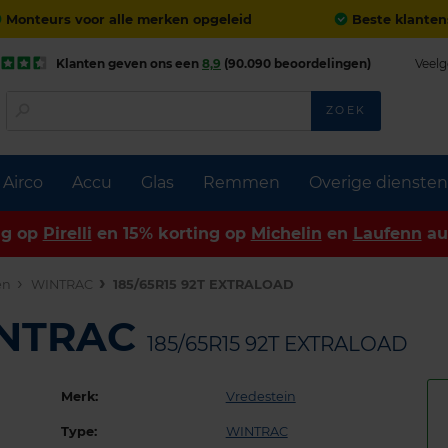
Monteurs voor alle merken opgeleid
Beste klanten
Klanten geven ons een
8,9
(90.090 beoordelingen)
Veelg
ZOEK
Airco
Accu
Glas
Remmen
Overige diensten
ng op
Pirelli
en 15% korting op
Michelin
en
Laufenn
au
en
WINTRAC
185/65R15 92T EXTRALOAD
INTRAC
185/65R15 92T EXTRALOAD
Merk:
Vredestein
Type:
WINTRAC