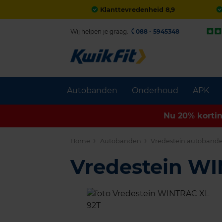
Klanttevredenheid 8,9
Wij helpen je graag.
088 - 5945348
Autobanden
Onderhoud
APK
Nu 20% korti
Home
Autobanden
Vredestein autoband
Vredestein W