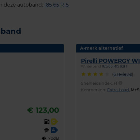
an deze autoband:
185 65 R15
e band
A-merk alternatief
Pirelli POWERGY W
Winterband
185/65 R15 92H
(
6 reviews
)
Snelheidsindex:
H
Kenmerken:
Extra Load
,
€ 123,00
C
A
70dB