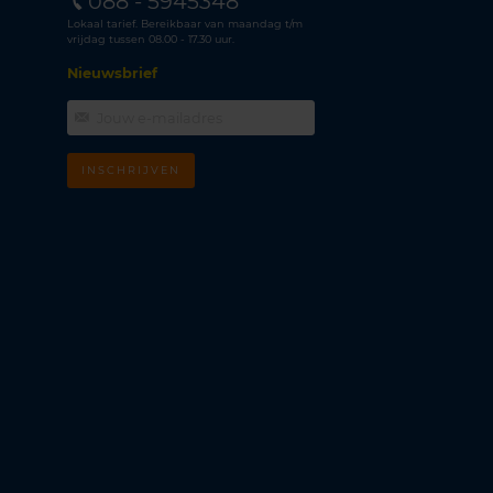
088 - 5945348
Lokaal tarief. Bereikbaar van maandag t/m
vrijdag tussen 08.00 - 17.30 uur.
Nieuwsbrief
INSCHRIJVEN
m
k