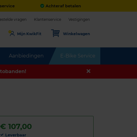
service
Achteraf betalen
estelde vragen
Klantenservice
Vestigingen
Mijn KwikFit
Winkelwagen
Aanbiedingen
E-Bike Service
tobanden!
€
107,00
Leverbaar