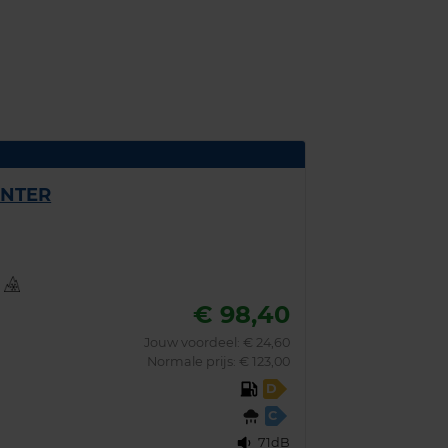
INTER
,
€ 98,40
Jouw voordeel:
€ 24,60
Normale prijs: € 123,00
D
C
71dB