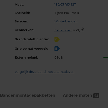
Maat:
185/65 R15 92T
Snelheid:
T (t/m 190 km/u)
Seizoen:
Winterbanden
Kenmerken:
Extra Load
,
,
Brandstofefficiëntie:
C
Grip op nat wegdek:
B
Extern geluid:
69dB
Vergelijk deze band met alternatieven
Bandenmontage­pakketten
Andere maten
42