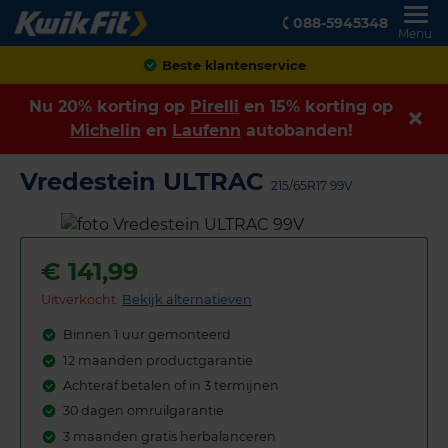
088-5945348
Menu
Achteraf betalen
Nu 20% korting op
Pirelli
en 15% korting op
Michelin
en
Laufenn
autobanden!
Vredestein ULTRAC
215/65R17 99V
€
141,99
Uitverkocht:
Bekijk alternatieven
Binnen 1 uur gemonteerd
12 maanden productgarantie
Achteraf betalen of in 3 termijnen
30 dagen omruilgarantie
3 maanden gratis herbalanceren