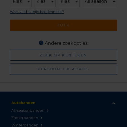
kies
kies
kies
All season
Waar vind ik mijn bandenmaat?
ZOEK
Andere zoekopties:
ZOEK OP KENTEKEN
PERSOONLIJK ADVIES
Autobanden
All-seasonbanden
Zomerbanden
Winterbanden