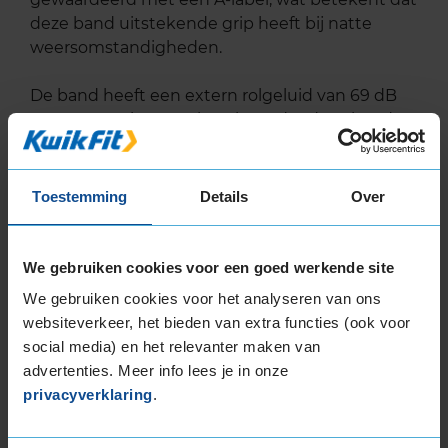
deze band uitstekende grip heeft bij natte
weersomstandigheden.
De band heeft een extern rolgeluid van 69 dB
met B-notering, wat betekent dat deze band
een normale geluidsproductie heeft.
Wil je nog meer informatie over het
Toestemming
Details
Over
bandenlabel van deze band, klik dan
hier
We gebruiken cookies voor een goed werkende site
We gebruiken cookies voor het analyseren van ons
websiteverkeer, het bieden van extra functies (ook voor
Bandenmontagepakketten
social media) en het relevanter maken van
Kies je
advertenties. Meer info lees je in onze
bandenmaat omvang (inch)
privacyverklaring
.