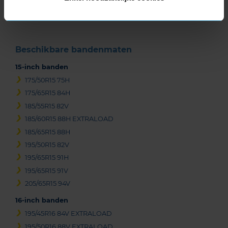
3
Beschikbare bandenmaten
15-inch banden
175/50R15 75H
175/65R15 84H
185/55R15 82V
185/60R15 88H EXTRALOAD
185/65R15 88H
195/50R15 82V
195/65R15 91H
195/65R15 91V
205/65R15 94V
16-inch banden
195/45R16 84V EXTRALOAD
195/50R16 88V EXTRALOAD