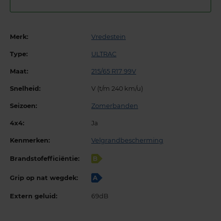
Merk:
Vredestein
Type:
ULTRAC
Maat:
215/65 R17 99V
Snelheid:
V (t/m 240 km/u)
Seizoen:
Zomerbanden
4x4:
Ja
Kenmerken:
Velgrandbescherming
Brandstofefficiëntie:
B
Grip op nat wegdek:
A
Extern geluid:
69dB