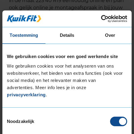
in de maat 225 40 R19 eenvoudig online en plan
ook gelijk online je montageafspraak in bij jouw
KwikFit vestiging.
Toestemming
Details
Over
EU Bandenlabel
We gebruiken cookies voor een goed werkende site
We gebruiken cookies voor het analyseren van ons
Vredestein
ULTRAC VORTI +
websiteverkeer, het bieden van extra functies (ook voor
225/40R19 93 Y
social media) en het relevanter maken van
advertenties. Meer info lees je in onze
privacyverklaring
.
B
Toestemmingsselectie
Noodzakelijk
D