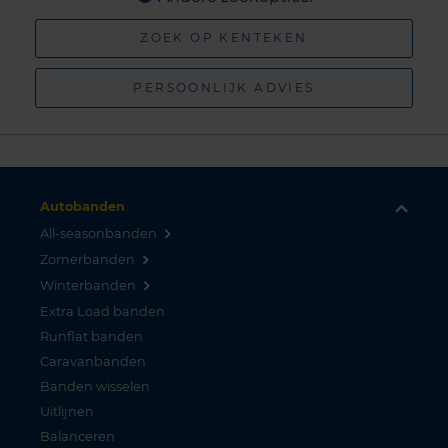
ZOEK OP KENTEKEN
PERSOONLIJK ADVIES
Autobanden
All-seasonbanden
Zomerbanden
Winterbanden
Extra Load banden
Runflat banden
Caravanbanden
Banden wisselen
Uitlijnen
Balanceren