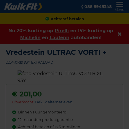
088-5945348
Menu
Achteraf betalen
Nu 20% korting op
Pirelli
en 15% korting op
Michelin
en
Laufenn
autobanden!
Vredestein ULTRAC VORTI +
225/40R19 93Y EXTRALOAD
€
201,00
Uitverkocht:
Bekijk alternatieven
Binnen 1 uur gemonteerd
12 maanden productgarantie
Achteraf betalen of in 3 termijnen