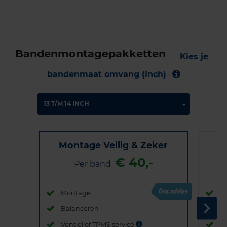
Bandenmontagepakketten
Kies je
bandenmaat omvang (inch)
Montage Veilig & Zeker
€ 40,-
Per band
Montage
M
Balanceren
B
Ventiel of TPMS service
Ve