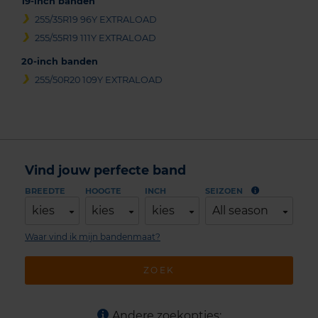
19-inch banden
255/35R19 96Y EXTRALOAD
255/55R19 111Y EXTRALOAD
20-inch banden
255/50R20 109Y EXTRALOAD
Vind jouw perfecte band
BREEDTE
HOOGTE
INCH
SEIZOEN
kies
kies
kies
All season
Waar vind ik mijn bandenmaat?
ZOEK
Andere zoekopties: