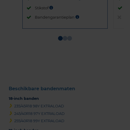
Stikstof
St
Bandengarantieplan
B
Item
1
of
3
Beschikbare bandenmaten
18-inch banden
235/45R18 98Y EXTRALOAD
245/40R18 97Y EXTRALOAD
255/40R18 99Y EXTRALOAD