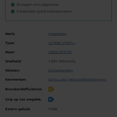
30 dagen omruilgarantie
3 maanden gratis herbalanceren
Merk:
Vredestein
Type:
ULTRAC VORTI +
Maat:
225/40 R19 93Y
Snelheid:
Y (t/m 300 km/u)
Seizoen:
Zomerbanden
Kenmerken:
Extra Load
,
Velgrandbescherming
Brandstofefficiëntie:
D
Grip op nat wegdek:
B
Extern geluid:
70dB