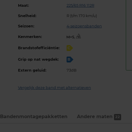
Maat:
225/65 R16 112R
Snelheid:
R (t/m 170 km/u)
Seizoen:
4-seizoensbanden
Kenmerken:
,
Brandstofefficiëntie:
C
Grip op nat wegdek:
B
Extern geluid:
73dB
Vergelijk deze band met alternatieven
Bandenmontage­pakketten
Andere maten
22