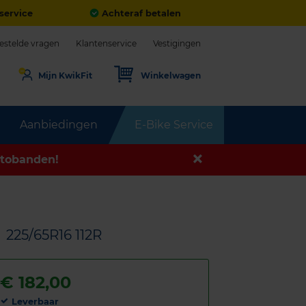
service
Achteraf betalen
estelde vragen
Klantenservice
Vestigingen
Mijn KwikFit
Winkelwagen
Aanbiedingen
E-Bike Service
tobanden!
N
225/65R16 112R
€
182,00
Leverbaar