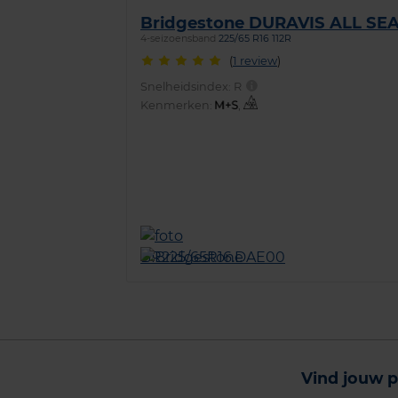
Bridgestone DURAVIS ALL SE
4-seizoensband
225/65 R16 112R
(
1 review
)
Snelheidsindex:
R
Kenmerken:
,
Vind jouw p