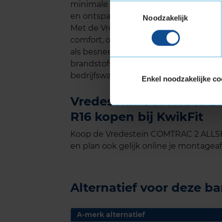
minimale geluidshinder, zodat je zelfs
Toestemmingsselectie
en ontspannen rijervaring.
Noodzakelijk
Met de Vredestein COMTRAC 2 ALLSEAS
comfort, ongeacht het seizoen. Deze b
als besneeuwde wegen en combineer
brandstofverbruik, wat hem tot een u
bedrijfswagens.
Enkel noodzakelijke co
Vredestein COMTRAC 2 
R16 kopen bij KwikFit
Koop de Vredestein COMTRAC 2 ALLSE
en plan ook gelijk online je montageaf
Alternatief voor deze b
A-merk alternatief