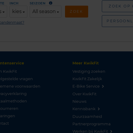
TE
INCH
SEIZOEN
ZOEK OP
s
kies
All season
ZOEK
PERSOONL
n bandenmaat?
antenservice
Meer KwikFit
n KwikFit
Vestiging zoeken
lgestelde vragen
KwikFit Zakelijk
gemene voorwaarden
E-Bike Service
vacyverklaring
Over KwikFit
taalmethoden
Nieuws
tourneren
Kennisbank
varingen
Duurzaamheid
ntact
Partnerprogramma
Werken bij KwikFit