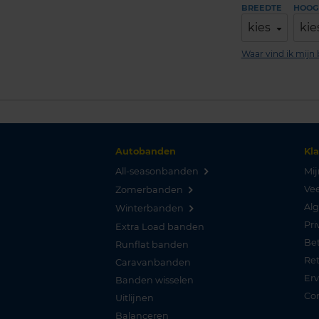
BREEDTE
HOOG
kies
kie
Waar vind ik mij
Autobanden
Kl
All-seasonbanden
Mij
Vee
Zomerbanden
Al
Winterbanden
Pri
Extra Load banden
Be
Runflat banden
Re
Caravanbanden
Er
Banden wisselen
Co
Uitlijnen
Balanceren