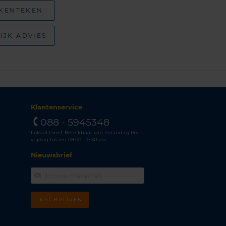
 KENTEKEN
IJK ADVIES
Klantenservice
088 - 5945348
Lokaal tarief. Bereikbaar van maandag t/m
vrijdag tussen 08.00 - 17.30 uur.
Nieuwsbrief
INSCHRIJVEN