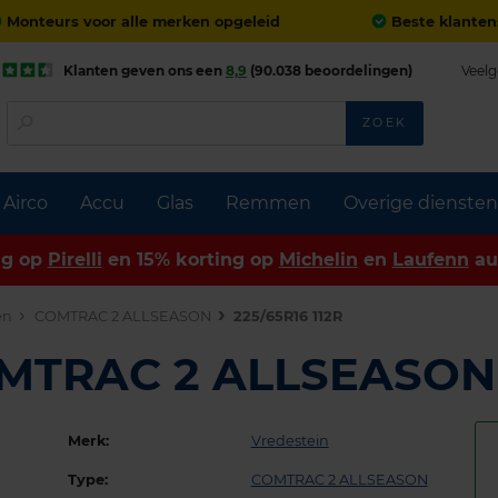
Monteurs voor alle merken opgeleid
Beste klanten
Klanten geven ons een
8,9
(90.038 beoordelingen)
Veelg
ZOEK
Airco
Accu
Glas
Remmen
Overige diensten
ng op
Pirelli
en 15% korting op
Michelin
en
Laufenn
au
en
COMTRAC 2 ALLSEASON
225/65R16 112R
OMTRAC 2 ALLSEASO
Merk:
Vredestein
Type:
COMTRAC 2 ALLSEASON