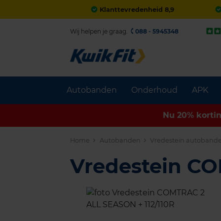
Klanttevredenheid 8,9
Wij helpen je graag.
088 - 5945348
Autobanden
Onderhoud
APK
Nu 20% korti
Home
Autobanden
Vredestein autoband
Vredestein C