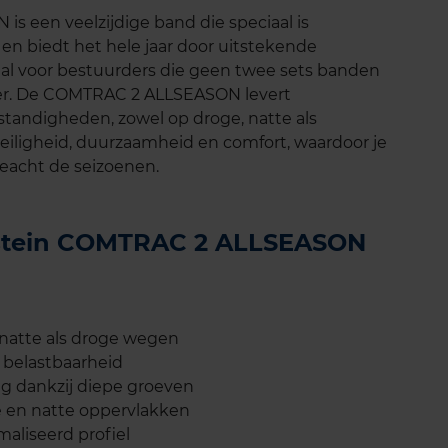
 een veelzijdige band die speciaal is
en biedt het hele jaar door uitstekende
eaal voor bestuurders die geen twee sets banden
ter. De COMTRAC 2 ALLSEASON levert
tandigheden, zowel op droge, natte als
iligheid, duurzaamheid en comfort, waardoor je
geacht de seizoenen.
destein COMTRAC 2 ALLSEASON
 natte als droge wegen
 belastbaarheid
g dankzij diepe groeven
en natte oppervlakken
maliseerd profiel