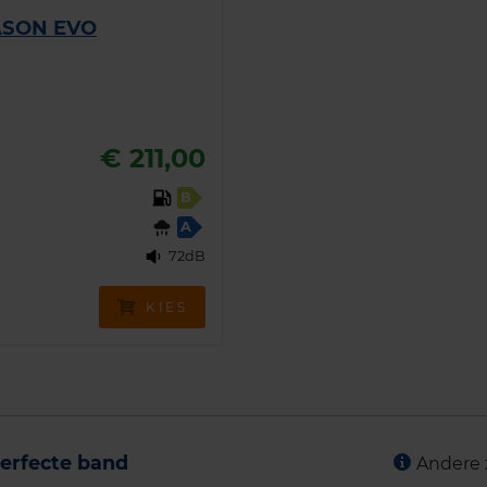
ASON EVO
€ 211,00
B
A
72dB
KIES
erfecte band
Andere 