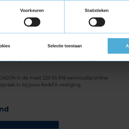
 op lange ritten kunt genieten van een rustige
Voorkeuren
Statistieken
ON ben je verzekerd van veiligheid en
and levert topprestaties op zowel droge, natte
t duurzaamheid met een laag
itstekende keuze maakt voor lichte
okies
Selectie toestaan
A
ALLSEASON in de maat 225 65
ASON in de maat 225 65 R16 eenvoudig online
spraak in bij jouw KwikFit vestiging.
and