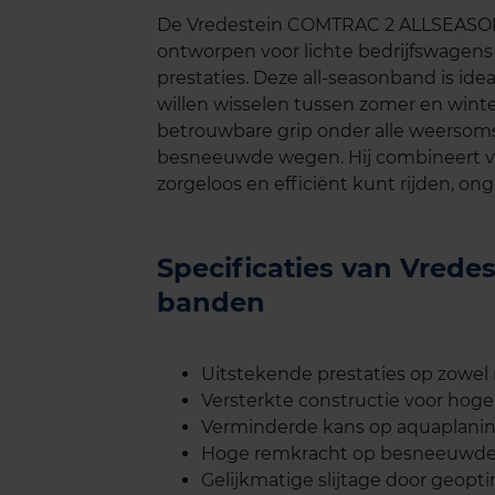
De Vredestein COMTRAC 2 ALLSEASON is
ontworpen voor lichte bedrijfswagens 
prestaties. Deze all-seasonband is id
willen wisselen tussen zomer en win
betrouwbare grip onder alle weersoms
besneeuwde wegen. Hij combineert ve
zorgeloos en efficiënt kunt rijden, on
Specificaties van Vre
banden
Uitstekende prestaties op zowel
Versterkte constructie voor hoge
Verminderde kans op aquaplanin
Hoge remkracht op besneeuwde 
Gelijkmatige slijtage door geopti