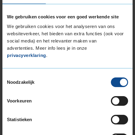
weersomstandigheden.
We gebruiken cookies voor een goed werkende site
De band heeft een extern rolgeluid van 71 dB,
wat betekent dat deze band een normale
We gebruiken cookies voor het analyseren van ons
geluidsproductie heeft.
websiteverkeer, het bieden van extra functies (ook voor
social media) en het relevanter maken van
advertenties. Meer info lees je in onze
privacyverklaring
.
Bandenmontagepakketten
Kies je
Toestemmingsselectie
Noodzakelijk
bandenmaat omvang (inch)
Voorkeuren
Statistieken
Montage Veilig & Zeker