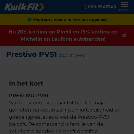
088-5945348
Menu
Monteurs voor alle merken opgeleid
Nu 20% korting op
Pirelli
en 15% korting op
Michelin
en
Laufenn
autobanden!
Prestivo PVS1
215/55R17 94W
In het kort
PRESTIVO PVS1
Van het vroege voorjaar tot het late najaar
genieten van optimaal rijcomfort, veiligheid en
goede rijprestaties is wat de Prestivo PVS1
belooft. De zomerband is familie van de
Yokohama banden en heeft dezelfde