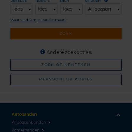
BREEDTE
HOOGTE
INCH
SEIZOEN
kies
kies
kies
All season
Waar vind ik mijn bandenmaat?
ZOEK
Andere zoekopties:
ZOEK OP KENTEKEN
PERSOONLIJK ADVIES
Autobanden
All-seasonbanden
Zomerbanden