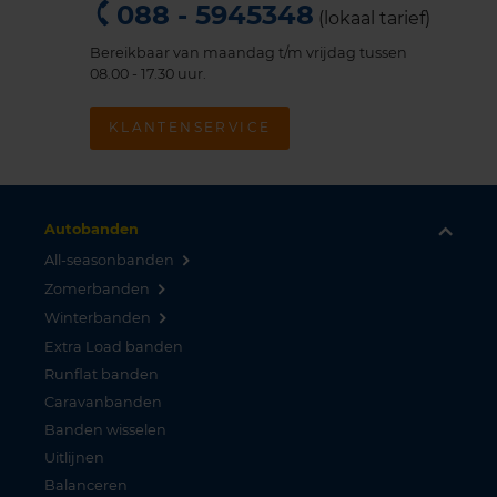
088 - 5945348
(lokaal tarief)
Bereikbaar van maandag t/m vrijdag tussen
08.00 - 17.30 uur.
KLANTENSERVICE
Autobanden
All-seasonbanden
Zomerbanden
Winterbanden
Extra Load banden
Runflat banden
Caravanbanden
Banden wisselen
Uitlijnen
Balanceren