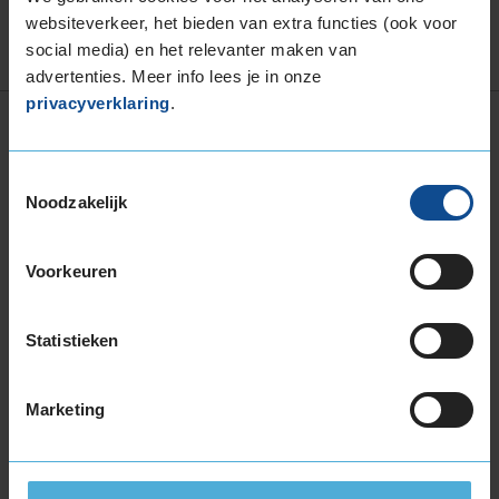
websiteverkeer, het bieden van extra functies (ook voor
social media) en het relevanter maken van
advertenties. Meer info lees je in onze
privacyverklaring
.
Vind jouw perfecte band
BREEDTE
HOOGTE
INCH
SEIZOEN
Toestemmingsselectie
kies
kies
kies
All season
Noodzakelijk
Waar vind ik mijn bandenmaat?
Voorkeuren
ZOEK
Statistieken
Andere zoekopties:
Marketing
ZOEK OP KENTEKEN
PERSOONLIJK ADVIES