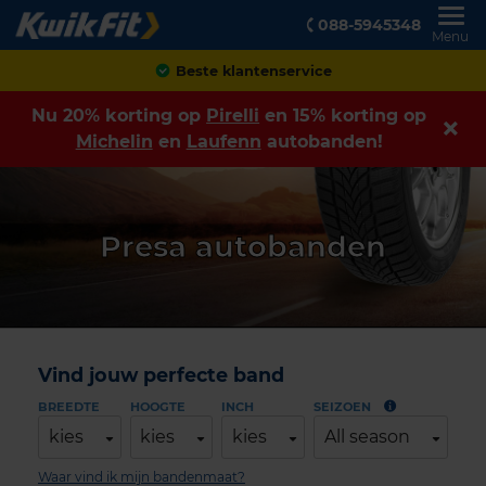
088-5945348
Menu
Achteraf betalen
Nu 20% korting op
Pirelli
en 15% korting op
Michelin
en
Laufenn
autobanden!
Presa autobanden
Vind jouw perfecte band
BREEDTE
HOOGTE
INCH
SEIZOEN
kies
kies
kies
All season
Waar vind ik mijn bandenmaat?