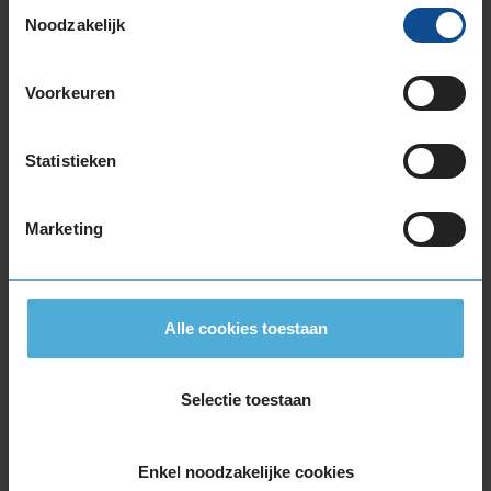
Toestemmingsselectie
255/55R18 109H EXTRALOAD RUNFLAT
Noodzakelijk
255/60R18 108H
255/60R18 112H EXTRALOAD
Voorkeuren
255/60R18 112H EXTRALOAD
265/60R18 114H EXTRALOAD
Statistieken
19-inch banden
225/55R19 99H
235/50R19 103H EXTRALOAD
Marketing
235/50R19 103H EXTRALOAD
235/55R19 101H
235/55R19 101H
Alle cookies toestaan
235/55R19 101H RUNFLAT
235/55R19 101T
235/55R19 101V
Selectie toestaan
235/55R19 101V
235/55R19 105H EXTRALOAD
Enkel noodzakelijke cookies
235/55R19 105V EXTRALOAD