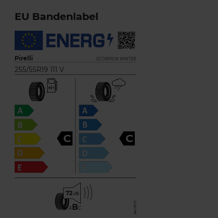
EU Bandenlabel
Pirelli
SCORPION WINTER
255/55R19 111 V
C
C
72
B
A
C