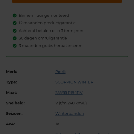
Binnen 1 uur gemonteerd
12 maanden productgarantie
Achteraf betalen of in 3 termijnen
30 dagen omruilgarantie
3 maanden gratis herbalanceren
Merk:
Pirelli
Type:
SCORPION WINTER
Maat:
255/55 R19 111V
Snelheid:
V (t/m 240 km/u)
Seizoen:
Winterbanden
4x4:
Ja