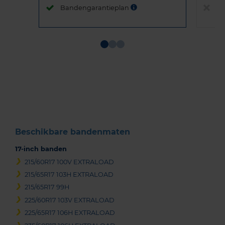
Bandengarantieplan
B
Item
1
of
3
Beschikbare bandenmaten
17-inch banden
215/60R17 100V EXTRALOAD
215/65R17 103H EXTRALOAD
215/65R17 99H
225/60R17 103V EXTRALOAD
225/65R17 106H EXTRALOAD