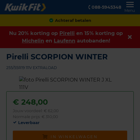
088-5945348
Menu
Achteraf betalen
Nu 20% korting op
Pirelli
en 15% korting op
Michelin
en
Laufenn
autobanden!
Pirelli SCORPION WINTER
255/55R19 111V EXTRALOAD
€
248,00
Jouw voordeel:
€ 62,00
Normale prijs: € 310,00
Leverbaar
IN WINKELWAGEN