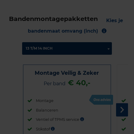
Bandenmontagepakketten
Kies je
bandenmaat omvang (inch)
Montage Veilig & Zeker
€ 40,-
Per band
Montage
M
Balanceren
B
Ventiel of TPMS service
Ve
Stikstof
St