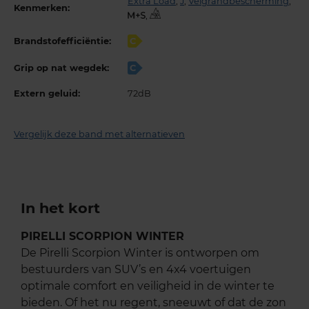
Extra Load
,
J
,
Velgrandbescherming
,
Kenmerken:
,
Brandstofefficiëntie:
C
Grip op nat wegdek:
C
Extern geluid:
72dB
Vergelijk deze band met alternatieven
In het kort
PIRELLI SCORPION WINTER
De Pirelli Scorpion Winter is ontworpen om
bestuurders van SUV’s en 4x4 voertuigen
optimale comfort en veiligheid in de winter te
bieden. Of het nu regent, sneeuwt of dat de zon