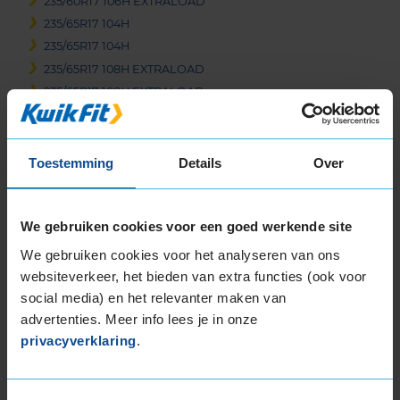
235/60R17 106H EXTRALOAD
235/65R17 104H
235/65R17 104H
235/65R17 108H EXTRALOAD
235/65R17 108H EXTRALOAD
245/65R17 111H EXTRALOAD
265/65R17 112H
Toestemming
Details
Over
18-inch banden
235/55R18 104H EXTRALOAD
235/55R18 104H EXTRALOAD
We gebruiken cookies voor een goed werkende site
235/60R18 103H
We gebruiken cookies voor het analyseren van ons
235/60R18 103H
websiteverkeer, het bieden van extra functies (ook voor
235/60R18 103V
social media) en het relevanter maken van
235/60R18 103V
advertenties. Meer info lees je in onze
235/60R18 107H EXTRALOAD
privacyverklaring
.
235/60R18 107T EXTRALOAD
235/65R18 110H EXTRALOAD
255/55R18 105V