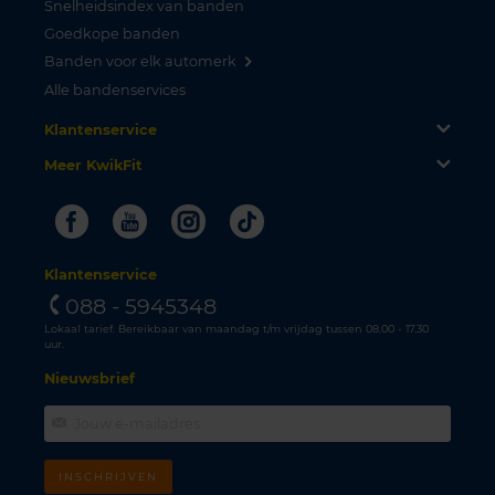
Snelheidsindex van banden
Goedkope banden
Banden voor elk automerk
Alle bandenservices
Klantenservice
Meer KwikFit
Facebook
Youtube
Instagram
Tiktok
Klantenservice
088 - 5945348
Lokaal tarief. Bereikbaar van maandag t/m vrijdag tussen 08.00 - 17.30
uur.
Nieuwsbrief
INSCHRIJVEN