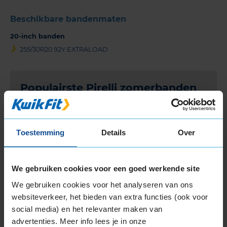
Beschikbare bandenmaten
20-inch banden
255/30R20 92Y EXTRALOAD
Populairste Pirelli zomerbanden
Pirelli CINTURATO P7
Pirelli POWERGY
Toestemming
Details
Over
Pirelli CINTURATO P1
Pirelli P ZERO
We gebruiken cookies voor een goed werkende site
Pirelli P ZERO LUXURY
We gebruiken cookies voor het analyseren van ons
websiteverkeer, het bieden van extra functies (ook voor
Pirelli P ZERO NERO GT
social media) en het relevanter maken van
Pirelli SCORPION VERDE
advertenties. Meer info lees je in onze