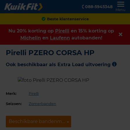
088-5945348
Menu
Beste klantenservice
Nu 20% korting op
Pirelli
en 15% korting op
Michelin
en
Laufenn
autobanden!
Pirelli PZERO CORSA HP
Ook beschikbaar als Extra Load uitvoering
Merk:
Pirelli
Seizoen:
Zomerbanden
Beschikbare bandenmaten
Beschikbare bandenmaten