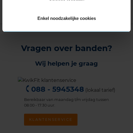
PERSOONLIJK ADVIES
Enkel noodzakelijke cookies
Vragen over banden?
Wij helpen je graag
088 - 5945348
(lokaal tarief)
Bereikbaar van maandag t/m vrijdag tussen
08.00 - 17.30 uur.
KLANTENSERVICE