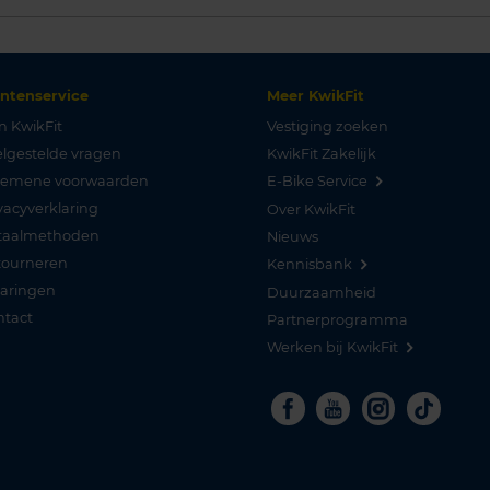
antenservice
Meer KwikFit
n KwikFit
Vestiging zoeken
lgestelde vragen
KwikFit Zakelijk
gemene voorwaarden
E-Bike Service
vacyverklaring
Over KwikFit
taalmethoden
Nieuws
tourneren
Kennisbank
varingen
Duurzaamheid
ntact
Partnerprogramma
Werken bij KwikFit
Facebook
Youtube
Instagra
Tikto