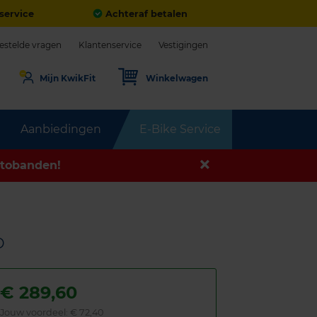
service
Achteraf betalen
estelde vragen
Klantenservice
Vestigingen
Mijn KwikFit
Winkelwagen
Aanbiedingen
E-Bike Service
tobanden!
D
€
289,60
Jouw voordeel:
€ 72,40