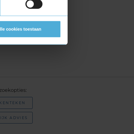
lle cookies toestaan
zoekopties:
 KENTEKEN
IJK ADVIES