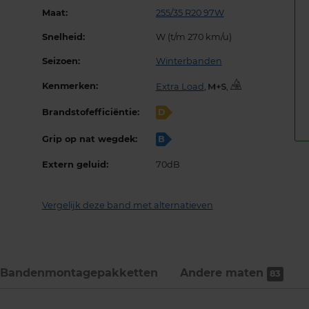
Maat:
255/35 R20 97W
Snelheid:
W (t/m 270 km/u)
Seizoen:
Winterbanden
Kenmerken:
Extra Load
,
,
Brandstofefficiëntie:
D
Grip op nat wegdek:
B
Extern geluid:
70dB
Vergelijk deze band met alternatieven
Bandenmontage­pakketten
Andere maten
83