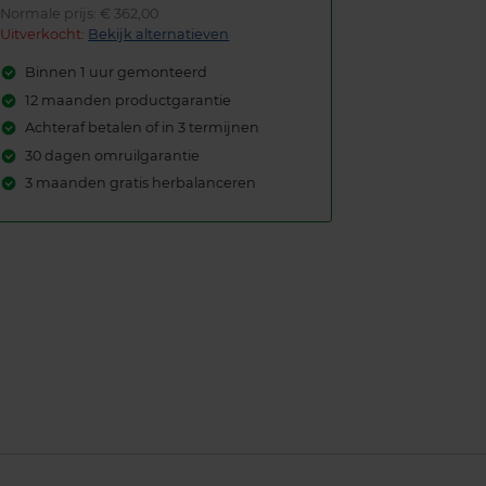
Normale prijs: € 362,00
Uitverkocht:
Bekijk alternatieven
Binnen 1 uur gemonteerd
12 maanden productgarantie
Achteraf betalen of in 3 termijnen
30 dagen omruilgarantie
3 maanden gratis herbalanceren