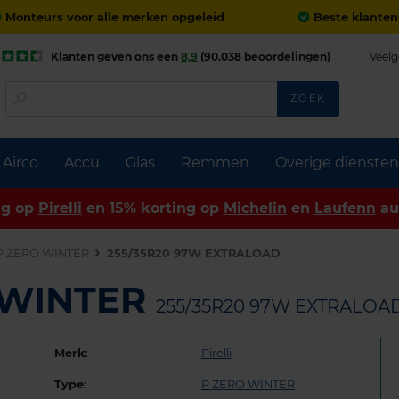
Monteurs voor alle merken opgeleid
Beste klanten
Klanten geven ons een
8,9
(90.038 beoordelingen)
Veelg
ZOEK
Airco
Accu
Glas
Remmen
Overige diensten
ng op
Pirelli
en 15% korting op
Michelin
en
Laufenn
au
P ZERO WINTER
255/35R20 97W EXTRALOAD
O WINTER
255/35R20 97W EXTRALOA
Merk:
Pirelli
Type:
P ZERO WINTER