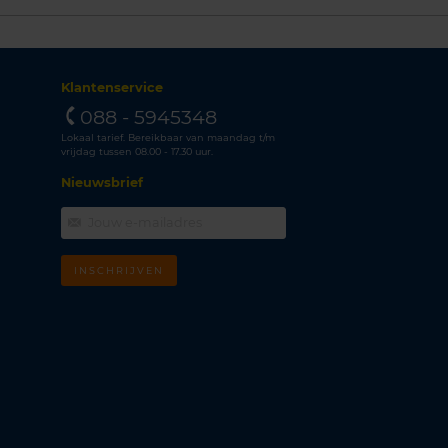
Klantenservice
088 - 5945348
Lokaal tarief. Bereikbaar van maandag t/m
vrijdag tussen 08.00 - 17.30 uur.
Nieuwsbrief
INSCHRIJVEN
m
k