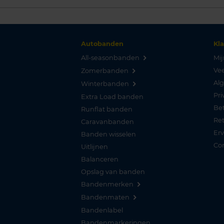
Autobanden
Kl
All-seasonbanden
Mij
Vee
Zomerbanden
Al
Winterbanden
Pri
Extra Load banden
Be
Runflat banden
Re
Caravanbanden
Er
Banden wisselen
Co
Uitlijnen
Balanceren
Opslag van banden
Bandenmerken
Bandenmaten
Bandenlabel
Bandenmarkeringen