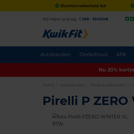
Klanttevredenheid 8,9
Wij helpen je graag.
088 - 5945348
Autobanden
Onderhoud
APK
Nu 20% korti
Home
Autobanden
Pirelli autobanden
Pirelli P ZER