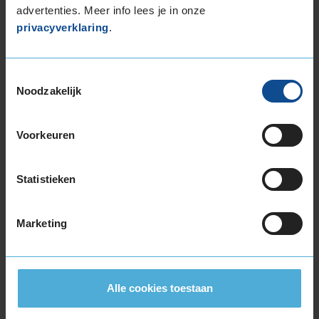
advertenties. Meer info lees je in onze
bandenmaat omvang (inch)
privacyverklaring
.
Toestemmingsselectie
Noodzakelijk
Montage Veilig & Zeker
Voorkeuren
€ 40,-
Per band
Statistieken
Montage
M
Balanceren
B
Marketing
Ventiel of TPMS service
Ve
Stikstof
St
Bandengarantieplan
B
Alle cookies toestaan