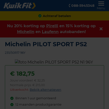
088-5945348
Menu
Achteraf betalen
Nu 20% korting op
Pirelli
en 15% korting op
Michelin
en
Laufenn
autobanden!
Michelin PILOT SPORT PS2
235/50R17 96Y
€
182,75
Jouw voordeel:
€ 32,25
Normale prijs: € 215,00
Uitverkocht:
Bekijk alternatieven
Binnen 1 uur gemonteerd
12 maanden productgarantie