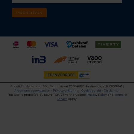
INSCHRIJVEN
©
KwikFit Nederland B.V., Daltonstraat 17, 3846BX Harderwijk, KvK 08017845 |
Algemene voorwaarden
•
Privacyverklaring
•
Cookiebeleid
•
Disclaimer
This site is protected by reCAPTCHA and the Google
Privacy Policy
and
Terms of
Service
apply.