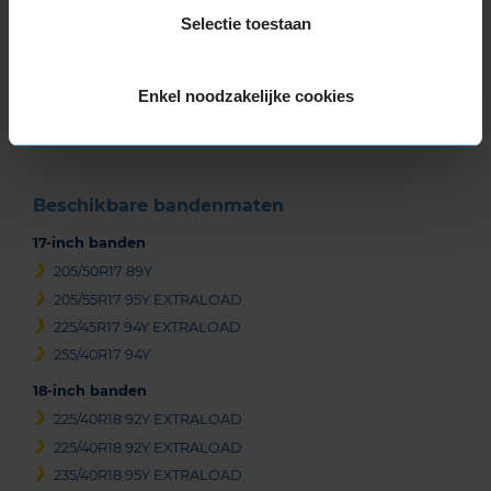
Selectie toestaan
Item
1
of
Enkel noodzakelijke cookies
3
Beschikbare bandenmaten
17-inch banden
205/50R17 89Y
205/55R17 95Y EXTRALOAD
225/45R17 94Y EXTRALOAD
255/40R17 94Y
18-inch banden
225/40R18 92Y EXTRALOAD
225/40R18 92Y EXTRALOAD
235/40R18 95Y EXTRALOAD