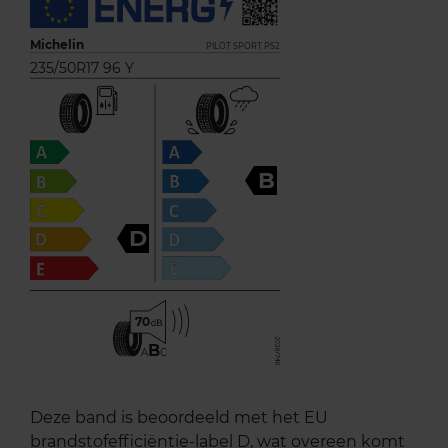
Michelin
PILOT SPORT PS2
235/50R17 96 Y
B
D
70
B
A
C
Deze band is beoordeeld met het EU
brandstofefficiëntie-label D, wat overeen komt