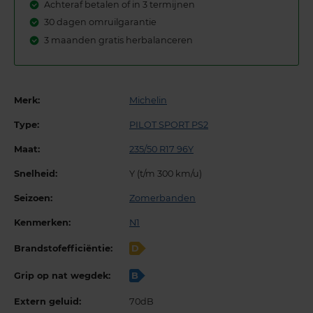
Achteraf betalen of in 3 termijnen
30 dagen omruilgarantie
3 maanden gratis herbalanceren
Merk:
Michelin
Type:
PILOT SPORT PS2
Maat:
235/50 R17 96Y
Snelheid:
Y (t/m 300 km/u)
Seizoen:
Zomerbanden
Kenmerken:
N1
Brandstofefficiëntie:
D
Grip op nat wegdek:
B
Extern geluid:
70dB