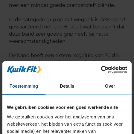
met een minder goede brandstofefficiëntie.
In de categorie grip op nat wegdek is deze band
gewaardeerd met een B-label, wat betekent dat
deze band zeer goede grip heeft bij natte
weersomstandigheden.
De band heeft een extern rolgeluid van 70 dB
met B-notering, wat betekent dat deze band
een normale geluidsproductie heeft.
Wil je nog meer informatie over het
Toestemming
Details
Over
bandenlabel van deze band, klik dan
hier
We gebruiken cookies voor een goed werkende site
We gebruiken cookies voor het analyseren van ons
websiteverkeer, het bieden van extra functies (ook voor
Bandenmontagepakketten
social media) en het relevanter maken van
Kies je