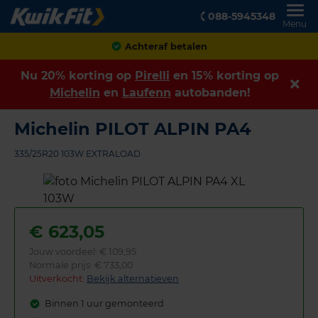
088-5945348
Menu
Klanten geven ons een
8,9
Nu 20% korting op
Pirelli
en 15% korting op
Michelin
en
Laufenn
autobanden!
Michelin PILOT ALPIN PA4
335/25R20 103W EXTRALOAD
€
623,05
Jouw voordeel:
€ 109,95
Normale prijs: € 733,00
Uitverkocht:
Bekijk alternatieven
Binnen 1 uur gemonteerd