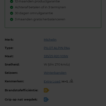
12 maanden productgarantie
Achteraf betalen of in 3 termijnen
30 dagen omruilgarantie
3 maanden gratis herbalanceren
Merk:
Michelin
Type:
PILOT ALPIN PA4
Maat:
335/25 R20 103W
Snelheid:
W (t/m 270 km/u)
Seizoen:
Winterbanden
Kenmerken:
Extra Load
,
,
Brandstofefficiëntie:
D
Grip op nat wegdek:
C