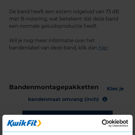
De band heeft een extern rolgeluid van 73 dB
met B-notering, wat betekent dat deze band
een normale geluidsproductie heeft.
Wil je nog meer informatie over het
bandenlabel van deze band, klik dan
hier
Bandenmontagepakketten
Kies je
bandenmaat omvang (inch)