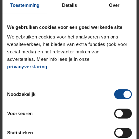
Toestemming
Details
Over
Montage Veilig & Zeker
€ 40,-
Per band
We gebruiken cookies voor een goed werkende site
Montage
M
We gebruiken cookies voor het analyseren van ons
websiteverkeer, het bieden van extra functies (ook voor
Balanceren
B
social media) en het relevanter maken van
Ventiel of TPMS service
Ve
advertenties. Meer info lees je in onze
Stikstof
St
privacyverklaring
.
Bandengarantieplan
B
Toestemmingsselectie
Noodzakelijk
Item
1
Voorkeuren
of
3
Statistieken