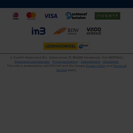
©
KwikFit Nederland B.V., Daltonstraat 17, 3846BX Harderwijk, KvK 08017845 |
Algemene voorwaarden
•
Privacyverklaring
•
Cookiebeleid
•
Disclaimer
This site is protected by reCAPTCHA and the Google
Privacy Policy
and
Terms of
Service
apply.