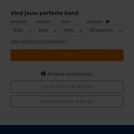
Vind jouw perfecte band
BREEDTE
HOOGTE
INCH
SEIZOEN
kies
kies
kies
All season
Waar vind ik mijn bandenmaat?
ZOEK
Andere zoekopties:
ZOEK OP KENTEKEN
PERSOONLIJK ADVIES